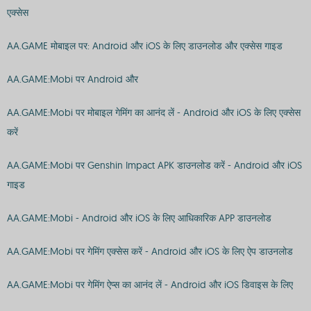
एक्सेस
AA.GAME मोबाइल पर: Android और iOS के लिए डाउनलोड और एक्सेस गाइड
AA.GAME:Mobi पर Android और
AA.GAME:Mobi पर मोबाइल गेमिंग का आनंद लें - Android और iOS के लिए एक्सेस
करें
AA.GAME:Mobi पर Genshin Impact APK डाउनलोड करें - Android और iOS
गाइड
AA.GAME:Mobi - Android और iOS के लिए आधिकारिक APP डाउनलोड
AA.GAME:Mobi पर गेमिंग एक्सेस करें - Android और iOS के लिए ऐप डाउनलोड
AA.GAME:Mobi पर गेमिंग ऐप्स का आनंद लें - Android और iOS डिवाइस के लिए