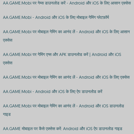
AA.GAME:Mobi पर गेम्स डाउनलोड करें - Android और iOS के लिए आसान एक्सेस
AA.GAME:Mobi - Android और iOS के लिए मोबाइल गेमिंग प्लेटफ़ॉर्म
AA.GAME:Mobi पर मोबाइल गेमिंग का आनंद लें - Android और iOS के लिए आसान
एक्सेस
AA.GAME:Mobi पर गेमिंग एप्स और APK डाउनलोड करें | Android और iOS
एक्सेस
AA.GAME:Mobi पर मोबाइल गेमिंग का आनंद लें - Android और iOS के लिए एक्सेस
AA.GAME:Mobi - Android और iOS के लिए ऐप डाउनलोड करें
AA.GAME:Mobi पर मोबाइल गेमिंग का आनंद लें - Android और iOS डाउनलोड
गाइड
AA.GAME मोबाइल पर कैसे एक्सेस करें: Android और iOS ऐप डाउनलोड गाइड