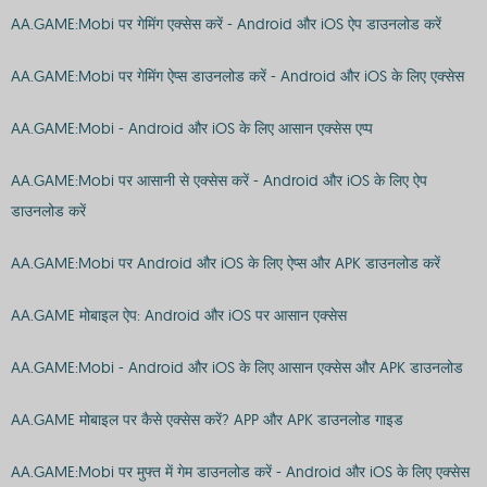
AA.GAME:Mobi पर गेमिंग एक्सेस करें - Android और iOS ऐप डाउनलोड करें
AA.GAME:Mobi पर गेमिंग ऐप्स डाउनलोड करें - Android और iOS के लिए एक्सेस
AA.GAME:Mobi - Android और iOS के लिए आसान एक्सेस एप्प
AA.GAME:Mobi पर आसानी से एक्सेस करें - Android और iOS के लिए ऐप
डाउनलोड करें
AA.GAME:Mobi पर Android और iOS के लिए ऐप्स और APK डाउनलोड करें
AA.GAME मोबाइल ऐप: Android और iOS पर आसान एक्सेस
AA.GAME:Mobi - Android और iOS के लिए आसान एक्सेस और APK डाउनलोड
AA.GAME मोबाइल पर कैसे एक्सेस करें? APP और APK डाउनलोड गाइड
AA.GAME:Mobi पर मुफ्त में गेम डाउनलोड करें - Android और iOS के लिए एक्सेस