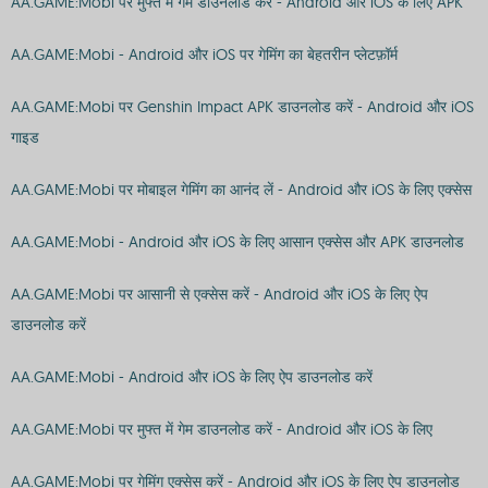
AA.GAME:Mobi पर मुफ्त में गेम डाउनलोड करें - Android और iOS के लिए APK
AA.GAME:Mobi - Android और iOS पर गेमिंग का बेहतरीन प्लेटफ़ॉर्म
AA.GAME:Mobi पर Genshin Impact APK डाउनलोड करें - Android और iOS
गाइड
AA.GAME:Mobi पर मोबाइल गेमिंग का आनंद लें - Android और iOS के लिए एक्सेस
AA.GAME:Mobi - Android और iOS के लिए आसान एक्सेस और APK डाउनलोड
AA.GAME:Mobi पर आसानी से एक्सेस करें - Android और iOS के लिए ऐप
डाउनलोड करें
AA.GAME:Mobi - Android और iOS के लिए ऐप डाउनलोड करें
AA.GAME:Mobi पर मुफ्त में गेम डाउनलोड करें - Android और iOS के लिए
AA.GAME:Mobi पर गेमिंग एक्सेस करें - Android और iOS के लिए ऐप डाउनलोड