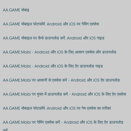
AA.GAME मोबाइ
AA.GAME मोबाइल प्लेटफॉर्म: Android और iOS पर गेमिंग एक्सेस
AA.GAME मोबाइल पर कैसे डाउनलोड करें: Android और iOS गाइड
AA.GAME:Mobi - Android और iOS के लिए आसान एक्सेस और डाउनलोड
AA.GAME:Mobi - Android और iOS के लिए ऐप डाउनलोड गाइड
AA.GAME:Mobi पर आसानी से एक्सेस करें - Android और iOS ऐप डाउनलोड
AA.GAME:Mobi पर मुफ्त में डाउनलोड करें - Android और iOS के लिए ऐप एक्सेस
AA.GAME मोबाइल प्लेटफ़ॉर्म: Android और iOS पर गेम एक्सेस का तरीका
AA.GAME:Mobi पर गेमिंग एक्सेस करें - Android और iOS के लिए ऐप डाउनलोड
करें