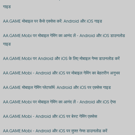
गाइड
AA.GAME मोबाइल पर कैसे एक्सेस करें: Android और iOS गाइड
AA.GAME:Mobi पर मोबाइल गेमिंग का आनंद लें - Android और iOS डाउनलोड
गाइड
AA.GAME:Mobi पर Android और iOS के लिए मोबाइल गेम्स डाउनलोड करें
AA.GAME:Mobi - Android और iOS पर मोबाइल गेमिंग का बेहतरीन अनुभव
AA.GAME मोबाइल गेमिंग प्लेटफॉर्म: Android और iOS पर एक्सेस गाइड
AA.GAME:Mobi पर मोबाइल गेमिंग का आनंद लें - Android और iOS ऐप्स
AA.GAME:Mobi - Android और iOS पर बेस्ट गेमिंग एक्सेस
AA.GAME:Mobi - Android और iOS पर मुफ्त गेम्स डाउनलोड करें