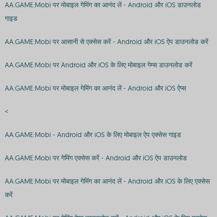
AA.GAME:Mobi पर मोबाइल गेमिंग का आनंद लें - Android और iOS डाउनलोड
गाइड
AA.GAME:Mobi पर आसानी से एक्सेस करें - Android और iOS ऐप डाउनलोड करें
AA.GAME:Mobi पर Android और iOS के लिए मोबाइल गेम्स डाउनलोड करें
AA.GAME:Mobi पर मोबाइल गेमिंग का आनंद लें - Android और iOS ऐप्स
<
AA.GAME:Mobi - Android और iOS के लिए मोबाइल ऐप एक्सेस गाइड
AA.GAME:Mobi पर गेमिंग एक्सेस करें - Android और iOS ऐप डाउनलोड
AA.GAME:Mobi पर मोबाइल गेमिंग का आनंद लें - Android और iOS के लिए एक्सेस
करें