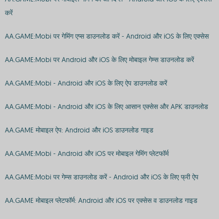
करें
AA.GAME:Mobi पर गेमिंग एप्स डाउनलोड करें - Android और iOS के लिए एक्सेस
AA.GAME:Mobi पर Android और iOS के लिए मोबाइल गेम्स डाउनलोड करें
AA.GAME:Mobi - Android और iOS के लिए ऐप डाउनलोड करें
AA.GAME:Mobi - Android और iOS के लिए आसान एक्सेस और APK डाउनलोड
AA.GAME मोबाइल ऐप: Android और iOS डाउनलोड गाइड
AA.GAME:Mobi - Android और iOS पर मोबाइल गेमिंग प्लेटफॉर्म
AA.GAME:Mobi पर गेम्स डाउनलोड करें - Android और iOS के लिए फ्री ऐप
AA.GAME मोबाइल प्लेटफॉर्म: Android और iOS पर एक्सेस व डाउनलोड गाइड