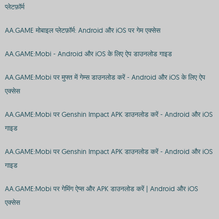
प्लेटफ़ॉर्म
AA.GAME मोबाइल प्लेटफ़ॉर्म: Android और iOS पर गेम एक्सेस
AA.GAME:Mobi - Android और iOS के लिए ऐप डाउनलोड गाइड
AA.GAME:Mobi पर मुफ्त में गेम्स डाउनलोड करें - Android और iOS के लिए ऐप
एक्सेस
AA.GAME:Mobi पर Genshin Impact APK डाउनलोड करें - Android और iOS
गाइड
AA.GAME:Mobi पर Genshin Impact APK डाउनलोड करें - Android और iOS
गाइड
AA.GAME:Mobi पर गेमिंग ऐप्स और APK डाउनलोड करें | Android और iOS
एक्सेस