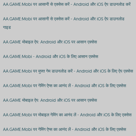
AA.GAME:Mobi पर आसानी से एक्सेस करें - Android और iOS ऐप डाउनलोड करें
AA.GAME:Mobi पर आसानी से एक्सेस करें - Android और iOS ऐप डाउनलोड
गाइड
AA.GAME मोबाइल ऐप: Android और iOS पर आसान एक्सेस
AA.GAME:Mobi - Android और iOS के लिए आसान एक्सेस
AA.GAME:Mobi पर मुफ्त गेम डाउनलोड करें - Android और iOS के लिए ऐप एक्सेस
AA.GAME:Mobi पर गेमिंग ऐप्स का आनंद लें - Android और iOS के लिए एक्सेस
AA.GAME मोबाइल ऐप: Android और iOS पर आसान एक्सेस
AA.GAME:Mobi पर मोबाइल गेमिंग का आनंद लें - Android और iOS के लिए एक्सेस
AA.GAME:Mobi पर गेमिंग ऐप्स का आनंद लें - Android और iOS के लिए एक्सेस