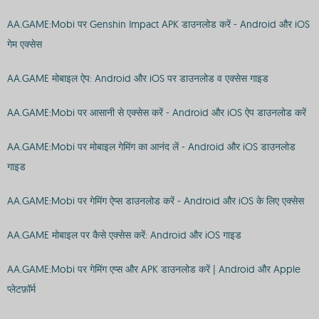
AA.GAME:Mobi पर Genshin Impact APK डाउनलोड करें - Android और iOS
गेम एक्सेस
AA.GAME मोबाइल ऐप: Android और iOS पर डाउनलोड व एक्सेस गाइड
AA.GAME:Mobi पर आसानी से एक्सेस करें - Android और iOS ऐप डाउनलोड करें
AA.GAME:Mobi पर मोबाइल गेमिंग का आनंद लें - Android और iOS डाउनलोड
गाइड
AA.GAME:Mobi पर गेमिंग ऐप्स डाउनलोड करें - Android और iOS के लिए एक्सेस
AA.GAME मोबाइल पर कैसे एक्सेस करें: Android और iOS गाइड
AA.GAME:Mobi पर गेमिंग एप्स और APK डाउनलोड करें | Android और Apple
प्लेटफ़ॉर्म