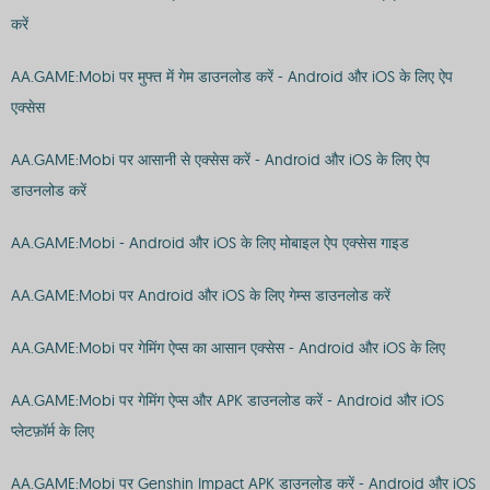
करें
AA.GAME:Mobi पर मुफ्त में गेम डाउनलोड करें - Android और iOS के लिए ऐप
एक्सेस
AA.GAME:Mobi पर आसानी से एक्सेस करें - Android और iOS के लिए ऐप
डाउनलोड करें
AA.GAME:Mobi - Android और iOS के लिए मोबाइल ऐप एक्सेस गाइड
AA.GAME:Mobi पर Android और iOS के लिए गेम्स डाउनलोड करें
AA.GAME:Mobi पर गेमिंग ऐप्स का आसान एक्सेस - Android और iOS के लिए
AA.GAME:Mobi पर गेमिंग ऐप्स और APK डाउनलोड करें - Android और iOS
प्लेटफ़ॉर्म के लिए
AA.GAME:Mobi पर Genshin Impact APK डाउनलोड करें - Android और iOS