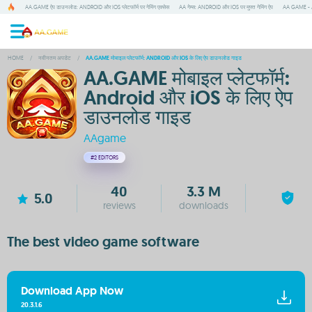
AA.GAME ऐप डाउनलोड: ANDROID और IOS प्लेटफॉर्म पर गेमिंग एक्सेस
AA गेम्स: ANDROID और IOS पर मुफ्त गेमिंग ऐप
AA GAME - A
HOME
/
नवीनतम अपडेट
/
AA.GAME मोबाइल प्लेटफॉर्म: ANDROID और IOS के लिए ऐप डाउनलोड गाइड
AA.GAME मोबाइल प्लेटफॉर्म:
Android और iOS के लिए ऐप
डाउनलोड गाइड
AAgame
#2
EDITORS
40
3.3 M
5.0
reviews
downloads
The best video game software
Download App Now
20.3.1.6