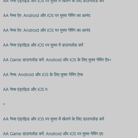
AA गेम्स एंड्रॉइड और iOS पर मुफ्त में खेलने के लिए डाउनलोड करें
AA गेम्स ऐप: Android और iOS पर मुफ्त गेमिंग का आनंद
AA गेम्स ऐप: Android और iOS पर मुफ्त गेमिंग का आनंद
AA गेम्स एंड्रॉइड और iOS पर मुफ्त में डाउनलोड करें
AA Game डाउनलोड करें: Android और iOS के लिए मुफ्त गेमिंग ऐप<
AA गेम्स: Android और iOS के लिए मुफ्त गेमिंग ऐप्स
AA गेम्स एंड्रॉइड और iOS प
<
AA गेम्स एंड्रॉइड और iOS पर मुफ्त में खेलने के लिए डाउनलोड करें
AA Game डाउनलोड करें: Android और iOS पर मुफ्त गेमिंग एप