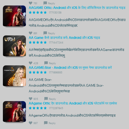
761
Reply
AAGAME Offic: Android और iOS के लिए ऑफिशियल ऐप डाउनलोड गाइड
1771130138
AAGAMEOfficऐप:AndroidऔरiOSपरडाउनलोडकरेंAAGAMEOfficऐपडाउ
नलोड:AndroidऔरiOSप्लेटफ़ॉर्मगाइडK
891
Reply
AA Game कैसे डाउनलोड करें: Android और iOS गाइड
1771447244
AAगेम्सएंड्रॉइडऔरiOSपरमुफ्तमेंखेलनेकेलिएडाउनलोडकरेंAAGameडाउनलोड
करें:AndroidऔरiOSकेलिएमु
428
Reply
AA.GAME:Stor - Android और iOS पर मुफ्त गेम्स डाउनलोड करें
1771896693
AA.GAME:Stor-
AndroidऔरiOSपरमुफ्तगेम्सडाउनलोडकरेंAA.GAME:Stor-
AndroidऔरiOSकेलिएमुफ्तगेमडा
905
Reply
AAgame Offic ऐप डाउनलोड: Android और iOS प्लेटफ़ॉर्म पर एक्सेस
1772287845
AAgameOfficऐपडाउनलोड:AndroidऔरiOSप्लेटफ़ॉर्मपरएक्सेसगाइड
997
Reply