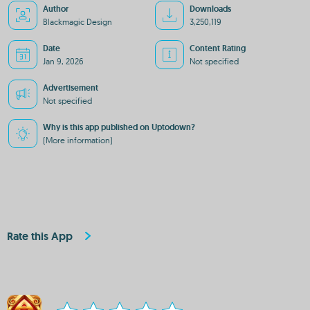
Author
Downloads
Blackmagic Design
3,250,119
Date
Content Rating
Jan 9, 2026
Not specified
Advertisement
Not specified
Why is this app published on Uptodown?
(More information)
Rate this App