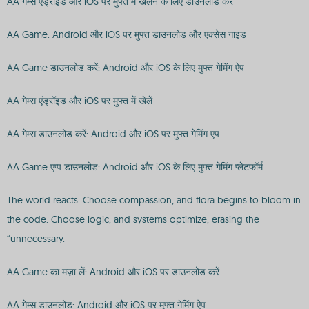
AA गेम्स एंड्रॉइड और iOS पर मुफ्त में खेलने के लिए डाउनलोड करें
AA Game: Android और iOS पर मुफ्त डाउनलोड और एक्सेस गाइड
AA Game डाउनलोड करें: Android और iOS के लिए मुफ्त गेमिंग ऐप
AA गेम्स एंड्रॉइड और iOS पर मुफ्त में खेलें
AA गेम्स डाउनलोड करें: Android और iOS पर मुफ्त गेमिंग एप
AA Game एप्प डाउनलोड: Android और iOS के लिए मुफ्त गेमिंग प्लेटफॉर्म
The world reacts. Choose compassion, and flora begins to bloom in
the code. Choose logic, and systems optimize, erasing the
“unnecessary.
AA Game का मज़ा लें: Android और iOS पर डाउनलोड करें
AA गेम्स डाउनलोड: Android और iOS पर मुफ्त गेमिंग ऐप