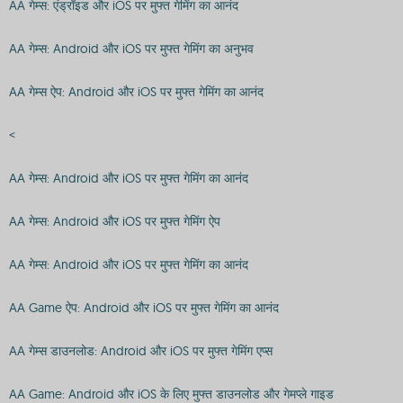
AA गेम्स: एंड्रॉइड और iOS पर मुफ्त गेमिंग का आनंद
AA गेम्स: Android और iOS पर मुफ्त गेमिंग का अनुभव
AA गेम्स ऐप: Android और iOS पर मुफ्त गेमिंग का आनंद
<
AA गेम्स: Android और iOS पर मुफ्त गेमिंग का आनंद
AA गेम्स: Android और iOS पर मुफ्त गेमिंग ऐप
AA गेम्स: Android और iOS पर मुफ्त गेमिंग का आनंद
AA Game ऐप: Android और iOS पर मुफ्त गेमिंग का आनंद
AA गेम्स डाउनलोड: Android और iOS पर मुफ्त गेमिंग एप्स
AA Game: Android और iOS के लिए मुफ्त डाउनलोड और गेमप्ले गाइड