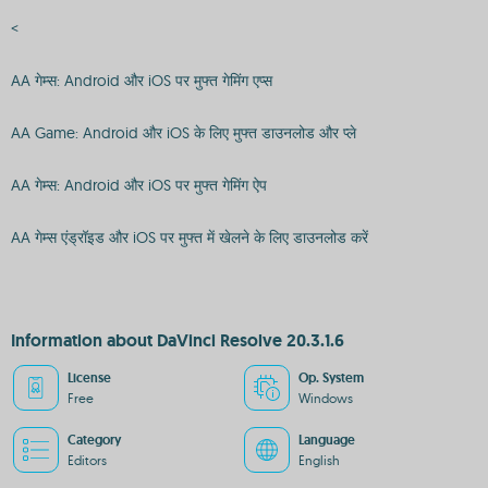
<
AA गेम्स: Android और iOS पर मुफ्त गेमिंग एप्स
AA Game: Android और iOS के लिए मुफ्त डाउनलोड और प्ले
AA गेम्स: Android और iOS पर मुफ्त गेमिंग ऐप
AA गेम्स एंड्रॉइड और iOS पर मुफ्त में खेलने के लिए डाउनलोड करें
Information about DaVinci Resolve 20.3.1.6
License
Op. System
Free
Windows
Category
Language
Editors
English