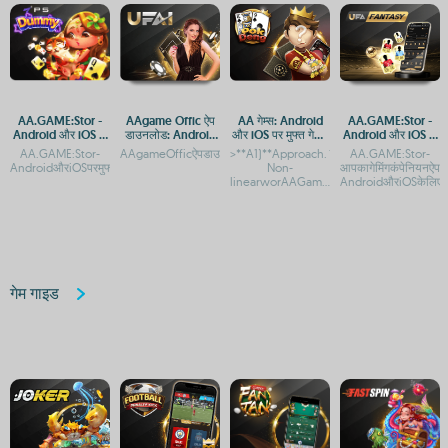
AA.GAME:Stor -
AAgame Offic ऐप
AA गेम्स: Android
AA.GAME:Stor -
Android और iOS के
डाउनलोड: Android
और iOS पर मुफ्त गेमिंग
Android और iOS के
लिए मुफ्त ऐप डाउनलोड
और iOS प्लेटफ़ॉर्म पर
का अनुभव
लिए मुफ्त ऐप डाउनलोड
AA.GAME:Stor-
AAgameOfficऐपडाउनलोड:AndroidऔरiOSप्लेटफ़ॉर्मपरगेमिंगएक्सेसA
>**A1)**Approach.```AAगेम्स:AndroidऔरiOSप
AA.GAME:Stor-
करें
एक्सेस गाइड
AndroidऔरiOSपरमुफ्तऐप्सऔरगेम्सडाउनलोडकरेंAA.GAME:Storपरमुफ्तमेंडाउनलोडकरें-
Non-
आपकागेमिंगकंपेनियनऐ
linearworAAGameApp-
AndroidऔरiOSकेलिएम
Andro
गेम गाइड