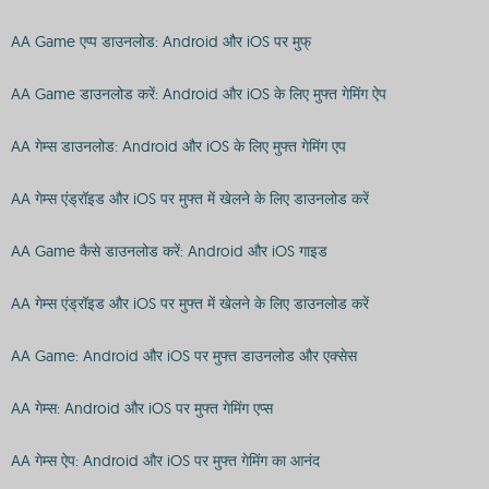
AA Game एप्प डाउनलोड: Android और iOS पर मुफ्
AA Game डाउनलोड करें: Android और iOS के लिए मुफ्त गेमिंग ऐप
AA गेम्स डाउनलोड: Android और iOS के लिए मुफ्त गेमिंग एप
AA गेम्स एंड्रॉइड और iOS पर मुफ्त में खेलने के लिए डाउनलोड करें
AA Game कैसे डाउनलोड करें: Android और iOS गाइड
AA गेम्स एंड्रॉइड और iOS पर मुफ्त में खेलने के लिए डाउनलोड करें
AA Game: Android और iOS पर मुफ्त डाउनलोड और एक्सेस
AA गेम्स: Android और iOS पर मुफ्त गेमिंग एप्स
AA गेम्स ऐप: Android और iOS पर मुफ्त गेमिंग का आनंद