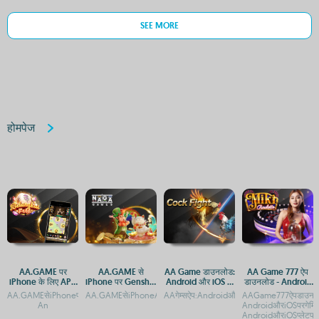
SEE MORE
होमपेज
AA.GAME पर
AA.GAME से
AA Game डाउनलोड:
AA Game 777 ऐप
iPhone के लिए APK
iPhone पर Genshin
Android और iOS के
डाउनलोड - Android
डाउनलोड और गेम
Impact डाउनलोड और
लिए मुफ्त गेमिंग ऐप
और iOS प्लेटफ़ॉर्म
AA.GAMEसेiPhoneपरGenshinImpactAPKडाउनलोडऔरइंस्टॉलकरेंAA.GAME:iPhoपरआसानीसेड
AA.GAMEसेiPhoneAA.GAME:iPhoपरAndroidऔरAppleडिवाइसकेलि
AAगेम्सऐप:AndroidऔरiOSपरमुफ्तगेमिंगकाआनं
AAGame777ऐपडाउनल
एक्सेस गाइड
प्ले करें
गाइड
An
AndroidऔरiOSपरगेमि
AndroidऔरiOSप्लेटफॉर