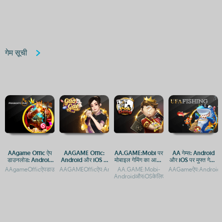
गेम सूची
AAgame Offic ऐप
AAGAME Offic:
AA.GAME:Mobi पर
AA गेम्स: Android
डाउनलोड: Android
Android और iOS के
मोबाइल गेमिंग का आनंद
और iOS पर मुफ्त गेमिंग
और iOS प्लेटफ़ॉर्म पर
लिए ऑफिशियल ऐप
लें - Android और
का अनुभव
AAgameOfficऐपडाउनलोड:AndroidऔरiOSप्लेटफ़ॉर्मपरगेमिंगएक्सेसAAgameOfficऐपडाउनलोड:
AAGAMEOfficऐप:AndroidऔरAppleपरमुफ्तडाउनलोडAAGAMEOfficऐपडा
AA.GAME:Mobi-
AAGameऐप:AndroidऔरiO
एक्सेस
डाउनलोड गाइड
iOS के लिए एक्सेस करें
AndroidऔरiOSकेलिएआधिकारिकAPPडाउनलोडA