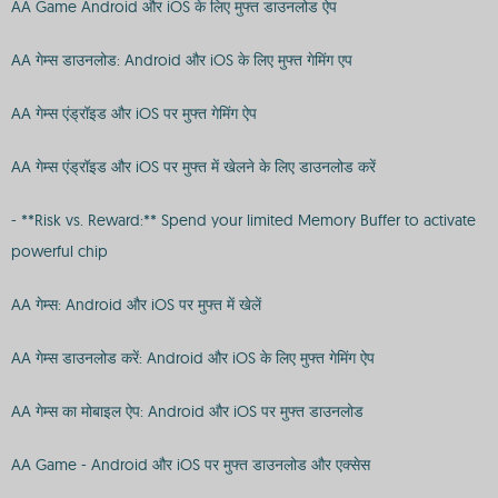
AA Game Android और iOS के लिए मुफ्त डाउनलोड ऐप
AA गेम्स डाउनलोड: Android और iOS के लिए मुफ्त गेमिंग एप
AA गेम्स एंड्रॉइड और iOS पर मुफ्त गेमिंग ऐप
AA गेम्स एंड्रॉइड और iOS पर मुफ्त में खेलने के लिए डाउनलोड करें
- **Risk vs. Reward:** Spend your limited Memory Buffer to activate
powerful chip
AA गेम्स: Android और iOS पर मुफ्त में खेलें
AA गेम्स डाउनलोड करें: Android और iOS के लिए मुफ्त गेमिंग ऐप
AA गेम्स का मोबाइल ऐप: Android और iOS पर मुफ्त डाउनलोड
AA Game - Android और iOS पर मुफ्त डाउनलोड और एक्सेस