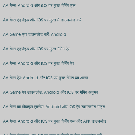
AA गेम्स: Android और iOS पर मुफ्त गेमिंग एप्स
AA गेम्स एंड्रॉइड और iOS पर मुफ्त में डाउनलोड करें
AA Game एप्प डाउनलोड करें: Android
AA गेम्स एंड्रॉइड और iOS पर मुफ्त गेमिंग ऐप
AA गेम्स: Android और iOS पर मुफ्त गेमिंग ऐप
AA गेम्स ऐप: Android और iOS पर मुफ्त गेमिंग का आनंद
AA Game ऐप डाउनलोड: Android और iOS पर गेमिंग अनुभव
AA गेम्स का मोबाइल एक्सेस: Android और iOS ऐप डाउनलोड गाइड
AA गेम्स: Android और iOS पर मुफ्त गेमिंग एप्स और APK डाउनलोड