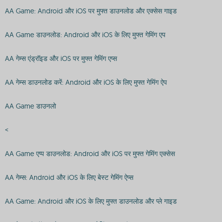
AA Game: Android और iOS पर मुफ्त डाउनलोड और एक्सेस गाइड
AA Game डाउनलोड: Android और iOS के लिए मुफ्त गेमिंग एप
AA गेम्स एंड्रॉइड और iOS पर मुफ्त गेमिंग एप्स
AA गेम्स डाउनलोड करें: Android और iOS के लिए मुफ्त गेमिंग ऐप
AA Game डाउनलो
<
AA Game एप्प डाउनलोड: Android और iOS पर मुफ्त गेमिंग एक्सेस
AA गेम्स: Android और iOS के लिए बेस्ट गेमिंग ऐप्स
AA Game: Android और iOS के लिए मुफ्त डाउनलोड और प्ले गाइड