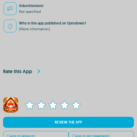
Advertisement
Not specified
Why is this app published on Uptodown?
(More information)
Rate this App
REVIEW THE APP
ADD TO WISHLIST
ADD TO RECOMMENDED