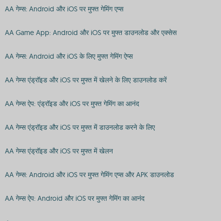
AA गेम्स: Android और iOS पर मुफ्त गेमिंग एप्स
AA Game App: Android और iOS पर मुफ्त डाउनलोड और एक्सेस
AA गेम्स: Android और iOS के लिए मुफ्त गेमिंग ऐप्स
AA गेम्स एंड्रॉइड और iOS पर मुफ्त में खेलने के लिए डाउनलोड करें
AA गेम्स ऐप: एंड्रॉइड और iOS पर मुफ्त गेमिंग का आनंद
AA गेम्स एंड्रॉइड और iOS पर मुफ्त में डाउनलोड करने के लिए
AA गेम्स एंड्रॉइड और iOS पर मुफ्त में खेलन
AA गेम्स: Android और iOS पर मुफ्त गेमिंग एप्स और APK डाउनलोड
AA गेम्स ऐप: Android और iOS पर मुफ्त गेमिंग का आनंद