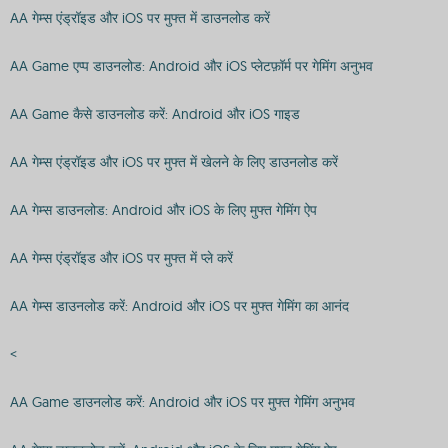
AA गेम्स एंड्रॉइड और iOS पर मुफ्त में डाउनलोड करें
AA Game एप्प डाउनलोड: Android और iOS प्लेटफ़ॉर्म पर गेमिंग अनुभव
AA Game कैसे डाउनलोड करें: Android और iOS गाइड
AA गेम्स एंड्रॉइड और iOS पर मुफ्त में खेलने के लिए डाउनलोड करें
AA गेम्स डाउनलोड: Android और iOS के लिए मुफ्त गेमिंग ऐप
AA गेम्स एंड्रॉइड और iOS पर मुफ्त में प्ले करें
AA गेम्स डाउनलोड करें: Android और iOS पर मुफ्त गेमिंग का आनंद
<
AA Game डाउनलोड करें: Android और iOS पर मुफ्त गेमिंग अनुभव