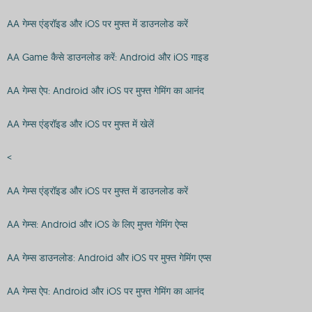
AA गेम्स एंड्रॉइड और iOS पर मुफ्त में डाउनलोड करें
AA Game कैसे डाउनलोड करें: Android और iOS गाइड
AA गेम्स ऐप: Android और iOS पर मुफ्त गेमिंग का आनंद
AA गेम्स एंड्रॉइड और iOS पर मुफ्त में खेलें
<
AA गेम्स एंड्रॉइड और iOS पर मुफ्त में डाउनलोड करें
AA गेम्स: Android और iOS के लिए मुफ्त गेमिंग ऐप्स
AA गेम्स डाउनलोड: Android और iOS पर मुफ्त गेमिंग एप्स
AA गेम्स ऐप: Android और iOS पर मुफ्त गेमिंग का आनंद