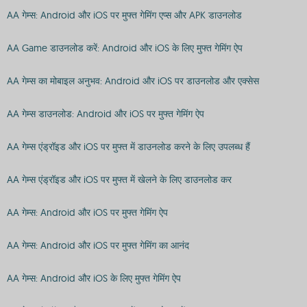
AA गेम्स: Android और iOS पर मुफ्त गेमिंग एप्स और APK डाउनलोड
AA Game डाउनलोड करें: Android और iOS के लिए मुफ्त गेमिंग ऐप
AA गेम्स का मोबाइल अनुभव: Android और iOS पर डाउनलोड और एक्सेस
AA गेम्स डाउनलोड: Android और iOS पर मुफ्त गेमिंग ऐप
AA गेम्स एंड्रॉइड और iOS पर मुफ्त में डाउनलोड करने के लिए उपलब्ध हैं
AA गेम्स एंड्रॉइड और iOS पर मुफ्त में खेलने के लिए डाउनलोड कर
AA गेम्स: Android और iOS पर मुफ्त गेमिंग ऐप
AA गेम्स: Android और iOS पर मुफ्त गेमिंग का आनंद
AA गेम्स: Android और iOS के लिए मुफ्त गेमिंग ऐप