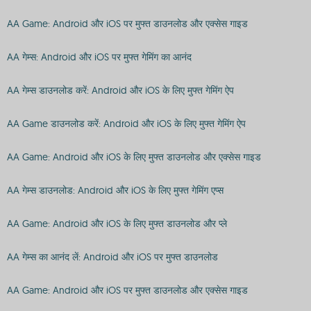
AA Game: Android और iOS पर मुफ्त डाउनलोड और एक्सेस गाइड
AA गेम्स: Android और iOS पर मुफ्त गेमिंग का आनंद
AA गेम्स डाउनलोड करें: Android और iOS के लिए मुफ्त गेमिंग ऐप
AA Game डाउनलोड करें: Android और iOS के लिए मुफ्त गेमिंग ऐप
AA Game: Android और iOS के लिए मुफ्त डाउनलोड और एक्सेस गाइड
AA गेम्स डाउनलोड: Android और iOS के लिए मुफ्त गेमिंग एप्स
AA Game: Android और iOS के लिए मुफ्त डाउनलोड और प्ले
AA गेम्स का आनंद लें: Android और iOS पर मुफ्त डाउनलोड
AA Game: Android और iOS पर मुफ्त डाउनलोड और एक्सेस गाइड