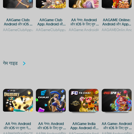
AAGame Club:
AAGame Club
AA गेम्स: Android
AAGAME Online:
Android और iOS के
App: Android और
और iOS के लिए मुफ्त
Android और Apple
लिए ऐप डाउनलोड गाइड
iOS पर डाउनलोड करें
गेमिंग ऐप्स
पर एक्सेस करें
AAGameClubApp:AndroidऔरiOSकेलिएमुफ्तडाउनलोडAAGameClubएप्पडाउनलोड:AndroidऔरiO
AAGameClubApp:AndroidऔरiOSपरमुफ्तडाउनलोडAAGameClub:A
AAGame:AndroidऔरiOSपरमुफ्तडाउनलोडऔरएक्सेस
AAGAMEOnlin:Andro
गेम गाइड
AA गेम्स: Android
AA गेम्स: Android
AAGame India
AA Game: Android
और iOS पर मुफ्त गेमिंग
और iOS के लिए मुफ्त
App: Android और
और iOS के लिए मुफ्त
का आनंद
गेमिंग ऐप्स
iOS पर डाउनलोड करें
डाउनलोड और एक्सेस
AAगेम्सएंड्रॉइडऔरiOSपरमुफ्तमेंखेलनेकेलिएडाउनलोडकरेंAAगेम्स:AndroidऔरiOSपरमुफ्तगेमिंगकाआन
AAगेम्स:AndroidऔरiOSकेलिएमुफ्तगेमिंगऐपAAगेम्सएंड्रॉइडऔरiOSपरमुफ्तमें
AAGameIndia:AndroidऔरiOSपरडाउनलोडकरें
AAगेम्स:AndroidऔरiOSक