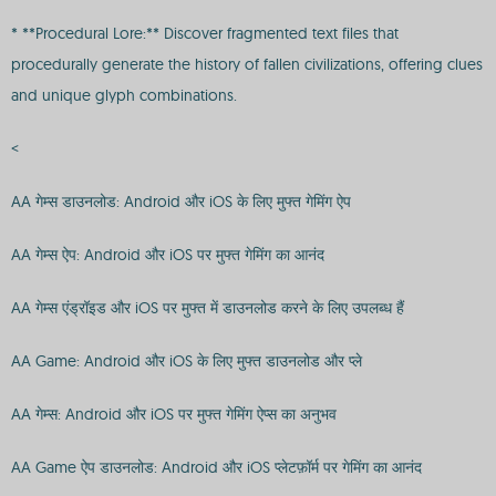
* **Procedural Lore:** Discover fragmented text files that
procedurally generate the history of fallen civilizations, offering clues
and unique glyph combinations.
<
AA गेम्स डाउनलोड: Android और iOS के लिए मुफ्त गेमिंग ऐप
AA गेम्स ऐप: Android और iOS पर मुफ्त गेमिंग का आनंद
AA गेम्स एंड्रॉइड और iOS पर मुफ्त में डाउनलोड करने के लिए उपलब्ध हैं
AA Game: Android और iOS के लिए मुफ्त डाउनलोड और प्ले
AA गेम्स: Android और iOS पर मुफ्त गेमिंग ऐप्स का अनुभव
AA Game ऐप डाउनलोड: Android और iOS प्लेटफ़ॉर्म पर गेमिंग का आनंद