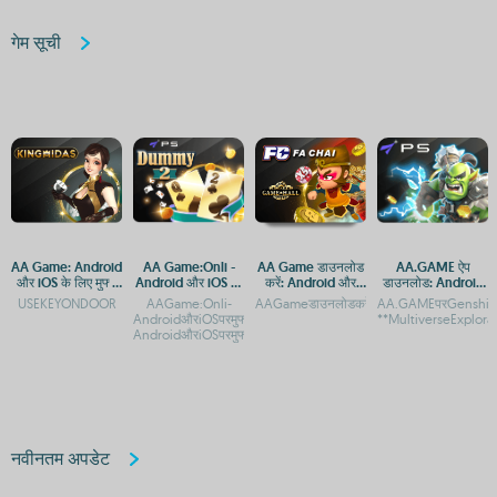
गेम सूची
AA Game: Android
AA Game:Onli -
AA Game डाउनलोड
AA.GAME ऐप
और iOS के लिए मुफ्त
Android और iOS पर
करें: Android और
डाउनलोड: Android
डाउनलोड और प्ले
मुफ्त गेमिंग एप
iOS के लिए मुफ्त गेमिंग
और iOS प्लेटफ़ॉर्म पर
USEKEYONDOOR
AAGame:Onli-
AAGameडाउनलोडकरें:AndroidऔरiOSकेलिएमुफ्त
AA.GAMEपरGenshinI
ऐप
एक्सेस गाइड
AndroidऔरiOSपरमुफ्तगेमिंगएपAAGame:Onli-
**MultiverseExplora
AndroidऔरiOSपरमुफ्तगेमिंगएपAAGame:Onl
नवीनतम अपडेट