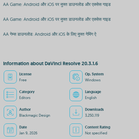
AA Game: Android और iOS पर मुफ्त डाउनलोड और एक्सेस गाइड
AA Game: Android और iOS पर मुफ्त डाउनलोड और एक्सेस गाइड
AA गेम्स डाउनलोड: Android और iOS के लिए मुफ्त गेमिंग ऐ
Information about DaVinci Resolve 20.3.1.6
License
Op. System
Free
Windows
Category
Language
Editors
English
Author
Downloads
Blackmagic Design
3,250,119
Date
Content Rating
Jan 9, 2026
Not specified