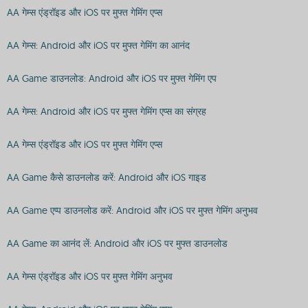
AA गेम्स एंड्रॉइड और iOS पर मुफ्त गेमिंग एप्स
AA गेम्स: Android और iOS पर मुफ्त गेमिंग का आनंद
AA Game डाउनलोड: Android और iOS पर मुफ्त गेमिंग एप
AA गेम्स: Android और iOS पर मुफ्त गेमिंग एप्स का संग्रह
AA गेम्स एंड्रॉइड और iOS पर मुफ्त गेमिंग एप्स
AA Game कैसे डाउनलोड करें: Android और iOS गाइड
AA Game एप्प डाउनलोड करें: Android और iOS पर मुफ्त गेमिंग अनुभव
AA Game का आनंद लें: Android और iOS पर मुफ्त डाउनलोड
AA गेम्स एंड्रॉइड और iOS पर मुफ्त गेमिंग अनुभव