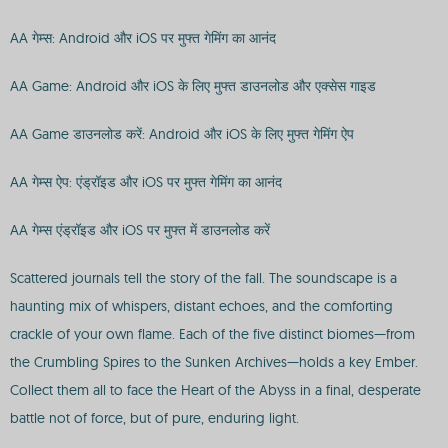
AA गेम्स: Android और iOS पर मुफ्त गेमिंग का आनंद
AA Game: Android और iOS के लिए मुफ्त डाउनलोड और एक्सेस गाइड
AA Game डाउनलोड करें: Android और iOS के लिए मुफ्त गेमिंग ऐप
AA गेम्स ऐप: एंड्रॉइड और iOS पर मुफ्त गेमिंग का आनंद
AA गेम्स एंड्रॉइड और iOS पर मुफ्त में डाउनलोड करें
Scattered journals tell the story of the fall. The soundscape is a
haunting mix of whispers, distant echoes, and the comforting
crackle of your own flame. Each of the five distinct biomes—from
the Crumbling Spires to the Sunken Archives—holds a key Ember.
Collect them all to face the Heart of the Abyss in a final, desperate
battle not of force, but of pure, enduring light.