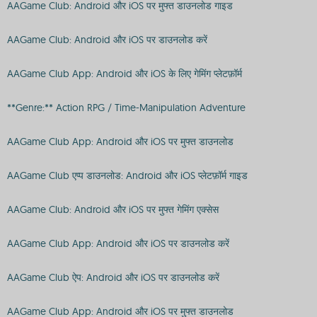
AAGame Club: Android और iOS पर मुफ्त डाउनलोड गाइड
AAGame Club: Android और iOS पर डाउनलोड करें
AAGame Club App: Android और iOS के लिए गेमिंग प्लेटफ़ॉर्म
**Genre:** Action RPG / Time-Manipulation Adventure
AAGame Club App: Android और iOS पर मुफ्त डाउनलोड
AAGame Club एप्प डाउनलोड: Android और iOS प्लेटफ़ॉर्म गाइड
AAGame Club: Android और iOS पर मुफ्त गेमिंग एक्सेस
AAGame Club App: Android और iOS पर डाउनलोड करें
AAGame Club ऐप: Android और iOS पर डाउनलोड करें
AAGame Club App: Android और iOS पर मुफ्त डाउनलोड