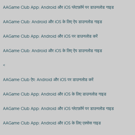
AAGame Club App: Android और iOS प्लेटफ़ॉर्म पर डाउनलोड गाइड
AAGame Club: Android और iOS के लिए ऐप डाउनलोड गाइड
AAGame Club App: Android और iOS पर डाउनलोड करें
AAGame Club: Android और iOS के लिए ऐप डाउनलोड गाइड
<
AAGame Club ऐप: Android और iOS पर डाउनलोड करें
AAGame Club App: Android और iOS के लिए डाउनलोड गाइड
AAGame Club App: Android और iOS प्लेटफ़ॉर्म पर डाउनलोड गाइड
AAGame Club App: Android और iOS के लिए एक्सेस गाइड