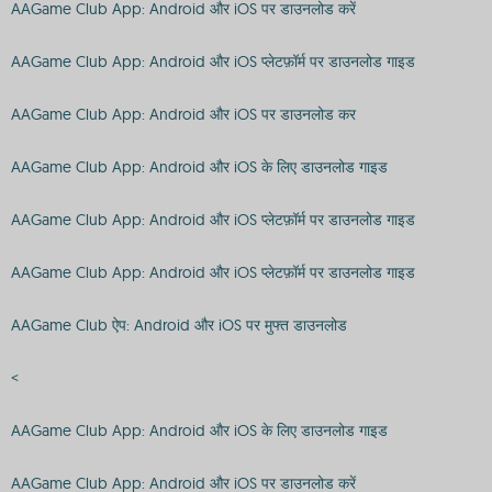
AAGame Club App: Android और iOS पर डाउनलोड करें
AAGame Club App: Android और iOS प्लेटफ़ॉर्म पर डाउनलोड गाइड
AAGame Club App: Android और iOS पर डाउनलोड कर
AAGame Club App: Android और iOS के लिए डाउनलोड गाइड
AAGame Club App: Android और iOS प्लेटफ़ॉर्म पर डाउनलोड गाइड
AAGame Club App: Android और iOS प्लेटफ़ॉर्म पर डाउनलोड गाइड
AAGame Club ऐप: Android और iOS पर मुफ्त डाउनलोड
<
AAGame Club App: Android और iOS के लिए डाउनलोड गाइड
AAGame Club App: Android और iOS पर डाउनलोड करें