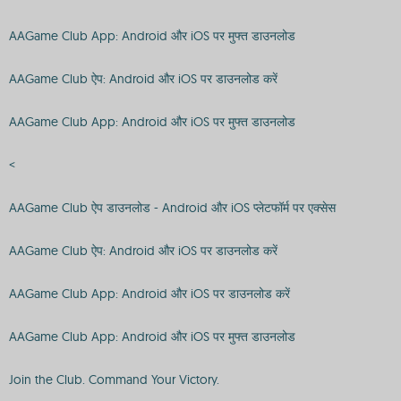
AAGame Club App: Android और iOS पर मुफ्त डाउनलोड
AAGame Club ऐप: Android और iOS पर डाउनलोड करें
AAGame Club App: Android और iOS पर मुफ्त डाउनलोड
<
AAGame Club ऐप डाउनलोड - Android और iOS प्लेटफॉर्म पर एक्सेस
AAGame Club ऐप: Android और iOS पर डाउनलोड करें
AAGame Club App: Android और iOS पर डाउनलोड करें
AAGame Club App: Android और iOS पर मुफ्त डाउनलोड
Join the Club. Command Your Victory.