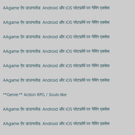
AAgame ऐप डाउनलोड: Android और iOS प्लेटफ़ॉर्म पर गेमिंग एक्सेस
AAgame ऐप डाउनलोड: Android और iOS प्लेटफ़ॉर्म पर गेमिंग एक्सेस
AAgame ऐप डाउनलोड: Android और iOS प्लेटफ़ॉर्म पर गेमिंग एक्सेस
AAgame ऐप डाउनलोड: Android और iOS प्लेटफ़ॉर्म पर गेमिंग एक्सेस
AAgame ऐप डाउनलोड: Android और iOS प्लेटफ़ॉर्म पर गेमिंग एक्सेस
AAgame ऐप डाउनलोड: Android और iOS प्लेटफ़ॉर्म पर गेमिंग एक्सेस
**Genre:** Action RPG / Souls-like
AAgame ऐप डाउनलोड: Android और iOS प्लेटफ़ॉर्म पर गेमिंग एक्सेस
AAgame ऐप डाउनलोड: Android और iOS प्लेटफ़ॉर्म पर गेमिंग एक्सेस