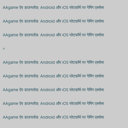
AAgame ऐप डाउनलोड: Android और iOS प्लेटफ़ॉर्म पर गेमिंग एक्सेस
AAgame ऐप डाउनलोड: Android और iOS प्लेटफ़ॉर्म पर गेमिंग एक्सेस
AAgame ऐप डाउनलोड: Android और iOS प्लेटफॉर्म पर गेमिंग एक्सेस
<
AAgame ऐप डाउनलोड: Android और iOS प्लेटफ़ॉर्म पर गेमिंग एक्सेस
AAgame ऐप डाउनलोड: Android और iOS प्लेटफ़ॉर्म पर गेमिंग एक्सेस
AAgame ऐप डाउनलोड: Android और iOS प्लेटफ़ॉर्म पर गेमिंग एक्सेस
AAgame ऐप डाउनलोड: Android और iOS प्लेटफ़ॉर्म पर गेमिंग एक्सेस
AAgame ऐप डाउनलोड: Android और iOS प्लेटफ़ॉर्म पर गेमिंग एक्सेस