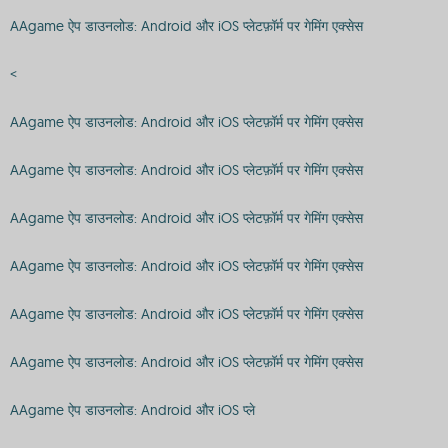
AAgame ऐप डाउनलोड: Android और iOS प्लेटफ़ॉर्म पर गेमिंग एक्सेस
<
AAgame ऐप डाउनलोड: Android और iOS प्लेटफ़ॉर्म पर गेमिंग एक्सेस
AAgame ऐप डाउनलोड: Android और iOS प्लेटफ़ॉर्म पर गेमिंग एक्सेस
AAgame ऐप डाउनलोड: Android और iOS प्लेटफ़ॉर्म पर गेमिंग एक्सेस
AAgame ऐप डाउनलोड: Android और iOS प्लेटफ़ॉर्म पर गेमिंग एक्सेस
AAgame ऐप डाउनलोड: Android और iOS प्लेटफ़ॉर्म पर गेमिंग एक्सेस
AAgame ऐप डाउनलोड: Android और iOS प्लेटफ़ॉर्म पर गेमिंग एक्सेस
AAgame ऐप डाउनलोड: Android और iOS प्ले