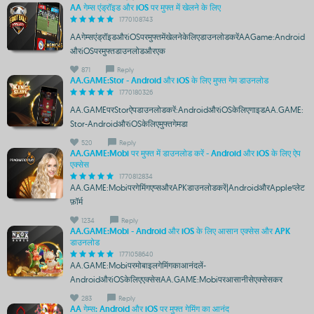
AA गेम्स एंड्रॉइड और iOS पर मुफ्त में खेलने के लिए
1770108743
AAगेम्सएंड्रॉइडऔरiOSपरमुफ्तमेंखेलनेकेलिएडाउनलोडकरेंAAGame:Android
औरiOSपरमुफ्तडाउनलोडऔरएक
871
Reply
AA.GAME:Stor - Android और iOS के लिए मुफ्त गेम डाउनलोड
1770180326
AA.GAMEपरStorऐपडाउनलोडकरें:AndroidऔरiOSकेलिएगाइडAA.GAME:
Stor-AndroidऔरiOSकेलिएमुफ्तगेमडा
520
Reply
AA.GAME:Mobi पर मुफ्त में डाउनलोड करें - Android और iOS के लिए ऐप
एक्सेस
1770812834
AA.GAME:Mobiपरगेमिंगएप्सऔरAPKडाउनलोडकरें|AndroidऔरAppleप्लेट
फ़ॉर्म
1234
Reply
AA.GAME:Mobi - Android और iOS के लिए आसान एक्सेस और APK
डाउनलोड
1771058640
AA.GAME:Mobiपरमोबाइलगेमिंगकाआनंदलें-
AndroidऔरiOSकेलिएएक्सेसAA.GAME:Mobiपरआसानीसेएक्सेसकर
283
Reply
AA गेम्स: Android और iOS पर मुफ्त गेमिंग का आनंद