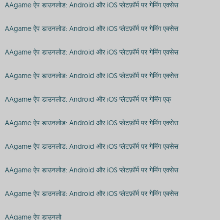
AAgame ऐप डाउनलोड: Android और iOS प्लेटफ़ॉर्म पर गेमिंग एक्सेस
AAgame ऐप डाउनलोड: Android और iOS प्लेटफ़ॉर्म पर गेमिंग एक्सेस
AAgame ऐप डाउनलोड: Android और iOS प्लेटफ़ॉर्म पर गेमिंग एक्सेस
AAgame ऐप डाउनलोड: Android और iOS प्लेटफ़ॉर्म पर गेमिंग एक्सेस
AAgame ऐप डाउनलोड: Android और iOS प्लेटफ़ॉर्म पर गेमिंग एक्
AAgame ऐप डाउनलोड: Android और iOS प्लेटफ़ॉर्म पर गेमिंग एक्सेस
AAgame ऐप डाउनलोड: Android और iOS प्लेटफ़ॉर्म पर गेमिंग एक्सेस
AAgame ऐप डाउनलोड: Android और iOS प्लेटफ़ॉर्म पर गेमिंग एक्सेस
AAgame ऐप डाउनलोड: Android और iOS प्लेटफ़ॉर्म पर गेमिंग एक्सेस
AAgame ऐप डाउनलो