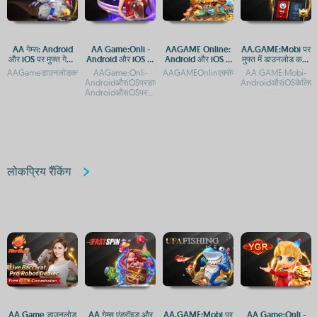
AA गेम्स: Android
AA Game:Onli -
AAGAME Online:
AA.GAME:Mobi पर
और iOS पर मुफ्त गेमिंग
Android और iOS पर
Android और iOS के
मुफ्त में डाउनलोड करें -
का आनंद
मुफ्त गेमिंग एपीके
लिए APP डाउनलोड
Android और iOS के
AAGameडाउनलोडकरें:AndroidऔरiOSकेलिएमुफ्तगेमिंगऐपAAगेम्सकामोबाइलऐक्सेस:Androidऔरi
AAGame:Onli-
AAGAMEOnlinएक्सेसकरें:AndroidऔरAppl
AA.GAME:Mobi-
करें
लिए ऐप एक्सेस
AndroidऔरiOSपरडाउनलोडAAGame:Onli-
AndroidऔरiOSकेलिएमो
AndroidऔरiOSपरमुफ्तगेमिंगऐपAAGame:Onli-
Andr
लोकप्रिय रैंकिंग
AA Game डाउनलोड
AA गेम्स एंड्रॉइड और
AA.GAME:Mobi पर
AA Game:Onli -