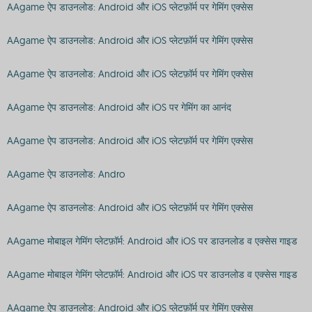
AAgame ऐप डाउनलोड: Android और iOS प्लेटफ़ॉर्म पर गेमिंग एक्सेस
AAgame ऐप डाउनलोड: Android और iOS प्लेटफ़ॉर्म पर गेमिंग एक्सेस
AAgame ऐप डाउनलोड: Android और iOS प्लेटफ़ॉर्म पर गेमिंग एक्सेस
AAgame ऐप डाउनलोड: Android और iOS पर गेमिंग का आनंद
AAgame ऐप डाउनलोड: Android और iOS प्लेटफ़ॉर्म पर गेमिंग एक्सेस
AAgame ऐप डाउनलोड: Andro
AAgame ऐप डाउनलोड: Android और iOS प्लेटफ़ॉर्म पर गेमिंग एक्सेस
AAgame मोबाइल गेमिंग प्लेटफ़ॉर्म: Android और iOS पर डाउनलोड व एक्सेस गाइड
AAgame मोबाइल गेमिंग प्लेटफ़ॉर्म: Android और iOS पर डाउनलोड व एक्सेस गाइड
AAgame ऐप डाउनलोड: Android और iOS प्लेटफ़ॉर्म पर गेमिंग एक्सेस