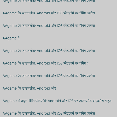
AAgame ऐप डाउनलोड: Android और iOS प्लेटफ़ॉर्म पर गेमिंग एक्सेस
AAgame ऐप डाउनलोड: Android और iOS प्लेटफ़ॉर्म पर गेमिंग एक्सेस
AAgame ऐप डाउनलोड: Android और iOS प्लेटफ़ॉर्म पर गेमिंग एक्सेस
AAgame ऐ
AAgame ऐप डाउनलोड: Android और iOS प्लेटफ़ॉर्म पर गेमिंग एक्सेस
AAgame ऐप डाउनलोड: Android और iOS प्लेटफ़ॉर्म पर गेमिंग ए
AAgame ऐप डाउनलोड: Android और iOS प्लेटफ़ॉर्म पर गेमिंग एक्सेस
AAgame ऐप डाउनलोड: Android और
AAgame मोबाइल गेमिंग प्लेटफ़ॉर्म: Android और iOS पर डाउनलोड व एक्सेस गाइड
AAgame ऐप डाउनलोड: Android और iOS प्लेटफ़ॉर्म पर गेमिंग एक्सेस