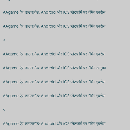
AAgame ऐप डाउनलोड: Android और iOS प्लेटफ़ॉर्म पर गेमिंग एक्सेस
AAgame ऐप डाउनलोड: Android और iOS प्लेटफ़ॉर्म पर गेमिंग एक्सेस
<
AAgame ऐप डाउनलोड: Android और iOS प्लेटफ़ॉर्म पर गेमिंग एक्सेस
AAgame ऐप डाउनलोड: Android और iOS प्लेटफ़ॉर्म पर गेमिंग अनुभव
AAgame ऐप डाउनलोड: Android और iOS प्लेटफ़ॉर्म पर गेमिंग एक्सेस
AAgame ऐप डाउनलोड: Android और iOS प्लेटफ़ॉर्म पर गेमिंग एक्सेस
<
AAgame ऐप डाउनलोड: Android और iOS प्लेटफ़ॉर्म पर गेमिंग एक्सेस