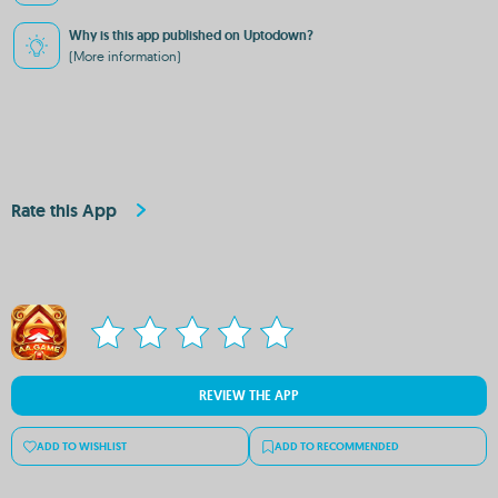
Why is this app published on Uptodown?
(More information)
Rate this App
REVIEW THE APP
ADD TO WISHLIST
ADD TO RECOMMENDED