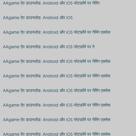
AAgame ऐप डाउनलोड: Android और iOS प्लेटफ़ॉर्म पर गेमिंग
AAgame ऐप डाउनलोड: Android और iOS
AAgame ऐप डाउनलोड: Android और iOS प्लेटफ़ॉर्म पर गेमिंग एक्सेस
AAgame ऐप डाउनलोड: Android और iOS प्लेटफ़ॉर्म पर गे
AAgame ऐप डाउनलोड: Android और iOS प्लेटफ़ॉर्म पर गेमिंग एक्सेस
AAgame ऐप डाउनलोड: Android और iOS प्लेटफ़ॉर्म पर गेमिंग एक्सेस
AAgame ऐप डाउनलोड: Android और iOS प्लेटफ़ॉर्म पर गेमिंग एक्सेस
AAgame ऐप डाउनलोड: Android और iOS प्लेटफ़ॉर्म पर गेमिंग एक्सेस
AAgame ऐप डाउनलोड: Android और iOS प्लेटफ़ॉर्म पर गेमिंग एक्सेस
AAgame ऐप डाउनलोड: Android और iOS प्लेटफ़ॉर्म पर गेमिंग एक्सेस