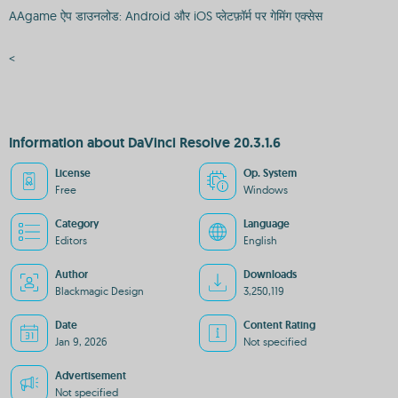
AAgame ऐप डाउनलोड: Android और iOS प्लेटफ़ॉर्म पर गेमिंग एक्सेस
<
Information about DaVinci Resolve 20.3.1.6
License
Op. System
Free
Windows
Category
Language
Editors
English
Author
Downloads
Blackmagic Design
3,250,119
Date
Content Rating
Jan 9, 2026
Not specified
Advertisement
Not specified