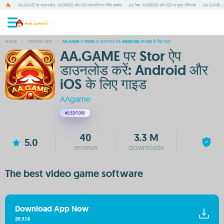
AA.GAME ऐप डाउनलोड: ANDROID और IOS प्लेटफॉर्म पर गेमिंग एक्सेस
AA गेम्स: ANDROID और IOS पर मुफ्त गेमिंग ऐप
AA GAME - A
HOME
/
उपयोगकर्ता खाता
/
AA.GAME पर STOR ऐप डाउनलोड करें: ANDROID और IOS के लिए गाइड
AA.GAME पर Stor ऐप
डाउनलोड करें: Android और
iOS के लिए गाइड
AAgame
#2
EDITORS
40
3.3 M
5.0
reviews
downloads
The best video game software
Download App Now
20.3.1.6