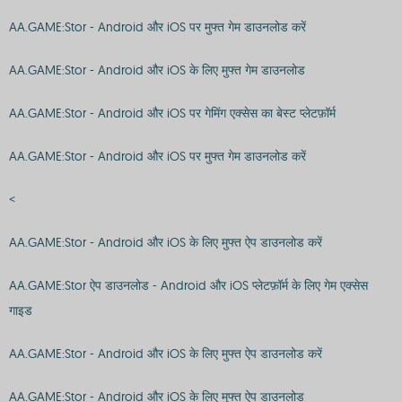
AA.GAME:Stor - Android और iOS पर मुफ्त गेम डाउनलोड करें
AA.GAME:Stor - Android और iOS के लिए मुफ्त गेम डाउनलोड
AA.GAME:Stor - Android और iOS पर गेमिंग एक्सेस का बेस्ट प्लेटफ़ॉर्म
AA.GAME:Stor - Android और iOS पर मुफ्त गेम डाउनलोड करें
<
AA.GAME:Stor - Android और iOS के लिए मुफ्त ऐप डाउनलोड करें
AA.GAME:Stor ऐप डाउनलोड - Android और iOS प्लेटफ़ॉर्म के लिए गेम एक्सेस
गाइड
AA.GAME:Stor - Android और iOS के लिए मुफ्त ऐप डाउनलोड करें
AA.GAME:Stor - Android और iOS के लिए मुफ्त ऐप डाउनलोड