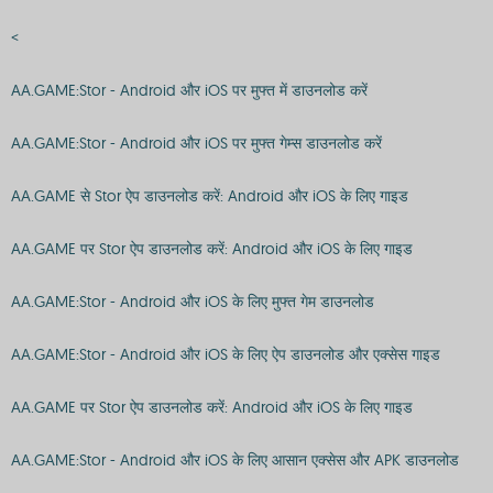
<
AA.GAME:Stor - Android और iOS पर मुफ्त में डाउनलोड करें
AA.GAME:Stor - Android और iOS पर मुफ्त गेम्स डाउनलोड करें
AA.GAME से Stor ऐप डाउनलोड करें: Android और iOS के लिए गाइड
AA.GAME पर Stor ऐप डाउनलोड करें: Android और iOS के लिए गाइड
AA.GAME:Stor - Android और iOS के लिए मुफ्त गेम डाउनलोड
AA.GAME:Stor - Android और iOS के लिए ऐप डाउनलोड और एक्सेस गाइड
AA.GAME पर Stor ऐप डाउनलोड करें: Android और iOS के लिए गाइड
AA.GAME:Stor - Android और iOS के लिए आसान एक्सेस और APK डाउनलोड