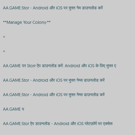
AA.GAME:Stor - Android और iOS पर मुफ्त गेम डाउनलोड करें
**Manage Your Colony:**
<
<
AA.GAME पर Storr ऐप डाउनलोड करें: Android और iOS के लिए मुफ्त ए
AA.GAME:Stor - Android और iOS पर मुफ्त गेम्स डाउनलोड करें
AA.GAME:Stor - Android और iOS पर मुफ्त गेम्स डाउनलोड करें
AA.GAME प
AA.GAME:Stor ऐप डाउनलोड - Android और iOS प्लेटफ़ॉर्म पर एक्सेस