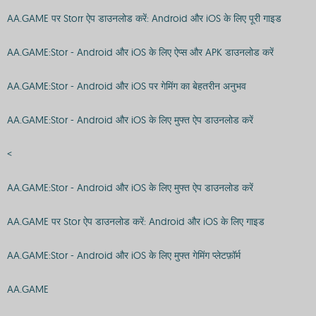
AA.GAME पर Storr ऐप डाउनलोड करें: Android और iOS के लिए पूरी गाइड
AA.GAME:Stor - Android और iOS के लिए ऐप्स और APK डाउनलोड करें
AA.GAME:Stor - Android और iOS पर गेमिंग का बेहतरीन अनुभव
AA.GAME:Stor - Android और iOS के लिए मुफ्त ऐप डाउनलोड करें
<
AA.GAME:Stor - Android और iOS के लिए मुफ्त ऐप डाउनलोड करें
AA.GAME पर Stor ऐप डाउनलोड करें: Android और iOS के लिए गाइड
AA.GAME:Stor - Android और iOS के लिए मुफ्त गेमिंग प्लेटफ़ॉर्म
AA.GAME