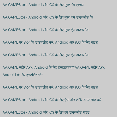
AA.GAME:Stor - Android और iOS के लिए मुफ्त गेम एक्सेस
AA.GAME:Stor - Android और iOS के लिए मुफ्त गेम डाउनलोड ऐप
AA.GAME:Stor - Android और iOS के लिए मुफ्त ऐप डाउनलोड
AA.GAME पर Stor ऐप डाउनलोड करें: Android और iOS के लिए गाइड
AA.GAME:Stor - Android और iOS के लिए मुफ्त ऐप डाउनलोड
AA.GAME स्टोर APK: Android के लिए इंस्टॉलेशन**AA.GAME स्टोर APK:
Android के लिए इंस्टॉलेशन**
AA.GAME पर Stor ऐप डाउनलोड करें: Android और iOS के लिए गाइड
AA.GAME:Stor - Android और iOS के लिए ऐप्स और APK डाउनलोड करें
AA.GAME:Stor - Android और iOS के लिए ऐप डाउनलोड गाइड