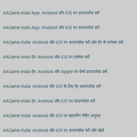
AAGame India App: Android और iOS पर डाउनलोड करें
AAGame India App: Android और iOS पर डाउनलोड करें
AAGame India: Android और iOS पर डाउनलोड करें और ऐप से कनेक्ट करें
AAGame India ऐप: Android और iOS पर एक्सेस करें
AAGame India ऐप: Android और Apple पर कैसे डाउनलोड करें
AAGame India: Android और iOS के लिए ऐप डाउनलोड करें
AAGame India ऐप: Android और iOS पर डाउनलोड करें
AAGame India: Android और iOS पर बेहतरीन गेमिंग अनुभव
AAGame India: Android और iOS पर डाउनलोड करें और खेलें