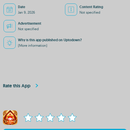
Date
Content Rating
Jan 9, 2026
Not specified
Advertisement
Not specified
Why is this app published on Uptodown?
(More information)
Rate this App