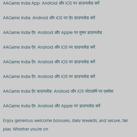
AAGame India App: Android और iOS पर डाउनलोड करें
AAGame India: Android और iOS पर ऐप डाउनलोड करें
AAGame India ऐप: Android और Apple पर मुफ्त डाउनलोड
AAGame India ऐप: Android और iOS पर डाउनलोड करें
AAGame India ऐप: Android और iOS पर डाउनलोड करें
AAGame India ऐप: Android और iOS पर डाउनलोड करें
AAGame India ऐप डाउनलोड: Android और iOS प्लेटफ़ॉर्म पर एक्सेस
AAGame India ऐप: Android और Apple पर डाउनलोड करें
Enjoy generous welcome bonuses, daily rewards, and secure, fair
play. Whether you're on