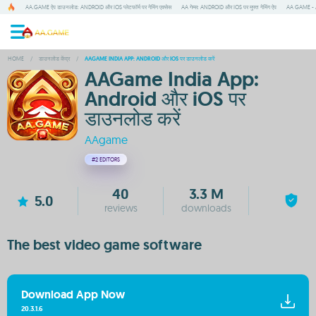
AA.GAME ऐप डाउनलोड: ANDROID और IOS प्लेटफॉर्म पर गेमिंग एक्सेस
AA गेम्स: ANDROID और IOS पर मुफ्त गेमिंग ऐप
AA GAME - A
HOME
/
डाउनलोड केंद्र
/
AAGAME INDIA APP: ANDROID और IOS पर डाउनलोड करें
AAGame India App:
Android और iOS पर
डाउनलोड करें
AAgame
#2
EDITORS
40
3.3 M
5.0
reviews
downloads
The best video game software
Download App Now
20.3.1.6