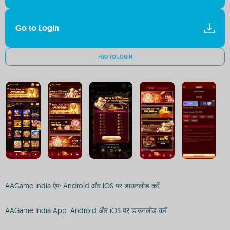
Go to Login
>GO TO LOGIN
AAGame India ऐप: Android और iOS पर डाउनलोड करें
AAGame India App: Android और iOS पर डाउनलोड करें