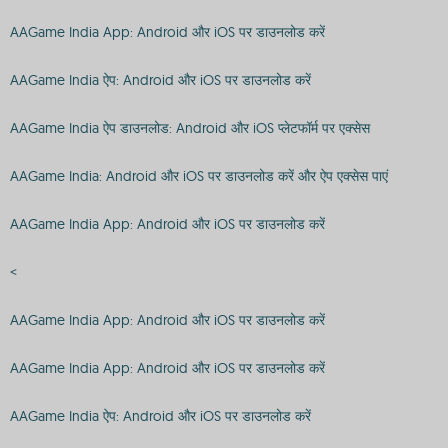
AAGame India App: Android और iOS पर डाउनलोड करें
AAGame India ऐप: Android और iOS पर डाउनलोड करें
AAGame India ऐप डाउनलोड: Android और iOS प्लेटफॉर्म पर एक्सेस
AAGame India: Android और iOS पर डाउनलोड करें और ऐप एक्सेस पाएं
AAGame India App: Android और iOS पर डाउनलोड करें
<
AAGame India App: Android और iOS पर डाउनलोड करें
AAGame India App: Android और iOS पर डाउनलोड करें
AAGame India ऐप: Android और iOS पर डाउनलोड करें