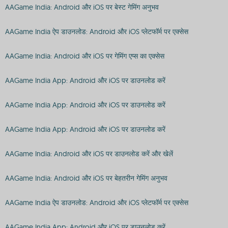
AAGame India: Android और iOS पर बेस्ट गेमिंग अनुभव
AAGame India ऐप डाउनलोड: Android और iOS प्लेटफॉर्म पर एक्सेस
AAGame India: Android और iOS पर गेमिंग एप्स का एक्सेस
AAGame India App: Android और iOS पर डाउनलोड करें
AAGame India App: Android और iOS पर डाउनलोड करें
AAGame India App: Android और iOS पर डाउनलोड करें
AAGame India: Android और iOS पर डाउनलोड करें और खेलें
AAGame India: Android और iOS पर बेहतरीन गेमिंग अनुभव
AAGame India ऐप डाउनलोड: Android और iOS प्लेटफॉर्म पर एक्सेस
AAGame India App: Android और iOS पर डाउनलोड करें