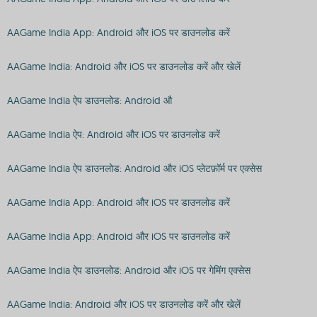
AAGame India App: Android और iOS पर डाउनलोड करें
AAGame India: Android और iOS पर डाउनलोड करें और खेलें
AAGame India ऐप डाउनलोड: Android औ
AAGame India ऐप: Android और iOS पर डाउनलोड करें
AAGame India ऐप डाउनलोड: Android और iOS प्लेटफ़ॉर्म पर एक्सेस
AAGame India App: Android और iOS पर डाउनलोड करें
AAGame India App: Android और iOS पर डाउनलोड करें
AAGame India ऐप डाउनलोड: Android और iOS पर गेमिंग एक्सेस
AAGame India: Android और iOS पर डाउनलोड करें और खेलें