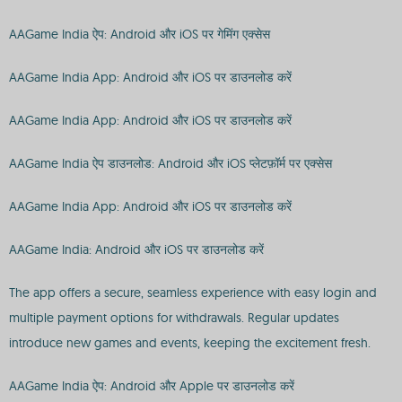
AAGame India ऐप: Android और iOS पर गेमिंग एक्सेस
AAGame India App: Android और iOS पर डाउनलोड करें
AAGame India App: Android और iOS पर डाउनलोड करें
AAGame India ऐप डाउनलोड: Android और iOS प्लेटफ़ॉर्म पर एक्सेस
AAGame India App: Android और iOS पर डाउनलोड करें
AAGame India: Android और iOS पर डाउनलोड करें
The app offers a secure, seamless experience with easy login and
multiple payment options for withdrawals. Regular updates
introduce new games and events, keeping the excitement fresh.
AAGame India ऐप: Android और Apple पर डाउनलोड करें