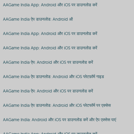
AAGame India App: Android और iOS पर डाउनलोड करें
AAGame India ऐप डाउनलोड: Android औ
AAGame India App: Android और iOS पर डाउनलोड करें
AAGame India App: Android और iOS पर डाउनलोड करें
AAGame India ऐप: Android और iOS पर डाउनलोड करें
AAGame India ऐप डाउनलोड: Android और iOS प्लेटफ़ॉर्म गाइड
AAGame India ऐप: Android और iOS पर डाउनलोड करें
AAGame India ऐप डाउनलोड: Android और iOS प्लेटफॉर्म पर एक्सेस
AAGame India: Android और iOS पर डाउनलोड करें और ऐप एक्सेस पाएं