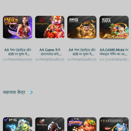
AA गेम्स एंड्रॉइड और
AA Game कैसे
AA गेम्स एंड्रॉइड और
AA.GAME:Mobi पर
iOS पर मुफ्त में
डाउनलोड करें:
iOS पर मुफ्त में
मोबाइल गेमिंग का आनंद
डाउनलोड करें
Android और iOS
डाउनलोड करें
लें - Android और
AAगेम्सकामोबाइलअनुभव:AndroidऔरiOSपरगेमिंगAAगेम्स:AndroidऔरiOSपरमुफ्तगेमिंगकाआनंद
AAगेम्सएंड्रॉइडऔरiOSपरमुफ्तगेमिंगएप्सAAगेम्सएंड्रॉइडऔरiOSपरमुफ्तमे
AAगेम्सएंड्रॉइडऔरiOSपरमुफ्तमेंडाउAAGam
AA.GAMEमोबाइलऐप:An
गाइड
iOS के लिए एक्सेस
सहायता केंद्र