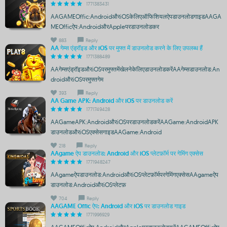
1771383431
AAGAMEOffic:AndroidऔरiOSकेलिएऑफिशियलऐपडाउनलोडगाइडAAGA
MEOfficऐप:AndroidऔरAppleपरडाउनलोडकर
883
Reply
AA गेम्स एंड्रॉइड और iOS पर मुफ्त में डाउनलोड करने के लिए उपलब्ध हैं
1771388489
AAगेम्सएंड्रॉइडऔरiOSपरमुफ्तमेंखेलनेकेलिएडाउनलोडकरेंAAगेम्सडाउनलोड:An
droidऔरiOSपरमुफ्तगेम
393
Reply
AA Game APK: Android और iOS पर डाउनलोड करें
1771749428
AAGameAPK:AndroidऔरiOSपरडाउनलोडकरेंAAGame:AndroidAPK
डाउनलोडऔरiOSएक्सेसगाइडAAGame:Android
218
Reply
AAgame ऐप डाउनलोड: Android और iOS प्लेटफ़ॉर्म पर गेमिंग एक्सेस
1771948247
AAgameऐपडाउनलोड:AndroidऔरiOSप्लेटफ़ॉर्मपरगेमिंगएक्सेसAAgameऐप
डाउनलोड:AndroidऔरiOSप्लेटफ़
704
Reply
AAGAME Offic ऐप: Android और iOS पर डाउनलोड गाइड
1771996929