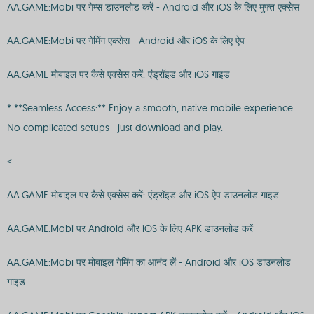
AA.GAME:Mobi पर गेम्स डाउनलोड करें - Android और iOS के लिए मुफ्त एक्सेस
AA.GAME:Mobi पर गेमिंग एक्सेस - Android और iOS के लिए ऐप
AA.GAME मोबाइल पर कैसे एक्सेस करें: एंड्रॉइड और iOS गाइड
* **Seamless Access:** Enjoy a smooth, native mobile experience.
No complicated setups—just download and play.
<
AA.GAME मोबाइल पर कैसे एक्सेस करें: एंड्रॉइड और iOS ऐप डाउनलोड गाइड
AA.GAME:Mobi पर Android और iOS के लिए APK डाउनलोड करें
AA.GAME:Mobi पर मोबाइल गेमिंग का आनंद लें - Android और iOS डाउनलोड
गाइड