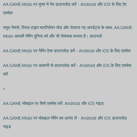
AA.GAME:Mobi पर मुफ्त में गेम डाउनलोड करें - Android और iOS के लिए ऐप
एक्सेस
स्मूथ गेमप्ले, रियल-टाइम मल्टीप्लेयर मोड और रोजाना नए अपडेट्स के साथ, AA.GAME:
Mobi आपकी गेमिंग दुनिया को और भी रोमांचक बनाता है। डाउनलो
AA.GAME:Mobi पर गेमिंग ऐप्स डाउनलोड करें - Android और iOS के लिए एक्सेस
AA.GAME:Mobi पर आसानी से डाउनलोड करें - Android और iOS के लिए एक्सेस
करें
<
AA.GAME मोबाइल पर कैसे एक्सेस करें: Android और iOS गाइड
AA.GAME:Mobi पर मोबाइल गेमिंग का आनंद लें - Android और iOS डाउनलोड
गाइड