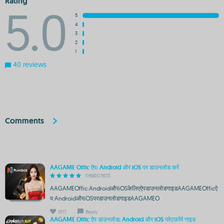
Rating
5.0
5
4
3
2
1
40 reviews
Comments
AAGAME Offic ऐप: Android और iOS पर डाउनलोड करें
1769007673
AAGAMEOffic:AndroidऔरiOSकेलिएऐपडाउनलोडगाइडAAGAMEOfficऐ
प:AndroidऔरiOSपरडाउनलोडगाइडAAGAMEO
1017
Reply
AAGAME Offic ऐप डाउनलोड: Android और iOS प्लेटफ़ॉर्म गाइड