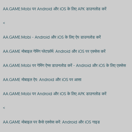
AA.GAME:Mobi पर Android और iOS के लिए APK डाउनलोड करें
<
AA.GAME:Mobi - Android और iOS के लिए ऐप डाउनलोड करें
AA.GAME मोबाइल गेमिंग प्लेटफ़ॉर्म: Android और iOS पर एक्सेस करें
AA.GAME:Mobi पर गेमिंग ऐप्स डाउनलोड करें - Android और iOS के लिए एक्सेस
AA.GAME मोबाइल ऐप: Android और iOS पर आसा
AA.GAME:Mobi पर Android और iOS के लिए APK डाउनलोड करें
<
AA.GAME मोबाइल पर कैसे एक्सेस करें: Android और iOS गाइड