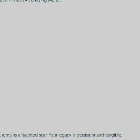
Earth] + [Heal] = Fortifying Mend.
it remains a haunted scar. Your legacy is persistent and tangible.