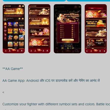
**AA Game**
AA Game App: Android और iOS पर डाउनलोड करें और गेमिंग का आनंद लें
<
Customize your fighter with different symbol sets and colors. Battle loc