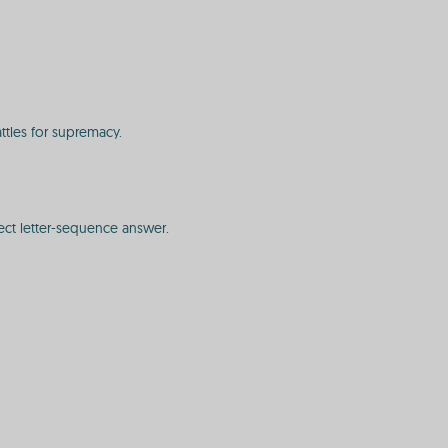
tles for supremacy.
rect letter-sequence answer.