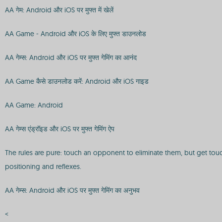
AA गेम: Android और iOS पर मुफ्त में खेलें
AA Game - Android और iOS के लिए मुफ्त डाउनलोड
AA गेम्स: Android और iOS पर मुफ्त गेमिंग का आनंद
AA Game कैसे डाउनलोड करें: Android और iOS गाइड
AA Game: Android
AA गेम्स एंड्रॉइड और iOS पर मुफ्त गेमिंग ऐप
The rules are pure: touch an opponent to eliminate them, but get touc
positioning and reflexes.
AA गेम्स: Android और iOS पर मुफ्त गेमिंग का अनुभव
<