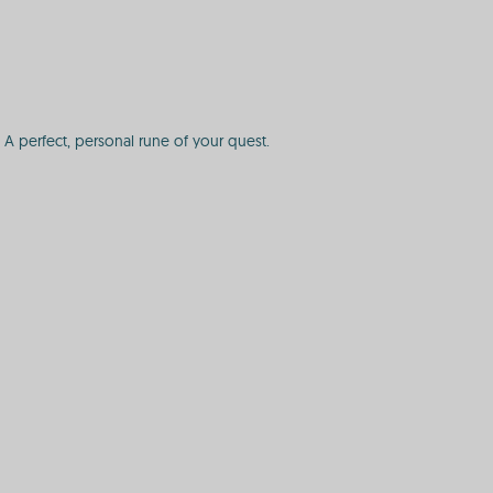
. A perfect, personal rune of your quest.