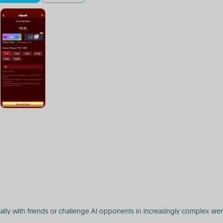
ally with friends or challenge AI opponents in increasingly complex arena