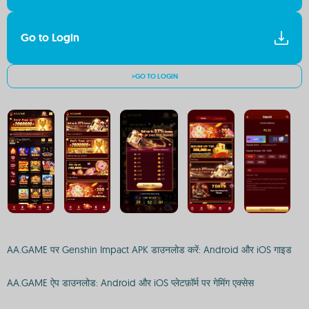
Go to Login
>GO TO LOGIN
AA.GAME पर Genshin Impact APK डाउनलोड करें: Android और iOS गाइड
AA.GAME ऐप डाउनलोड: Android और iOS प्लेटफ़ॉर्म पर गेमिंग एक्सेस