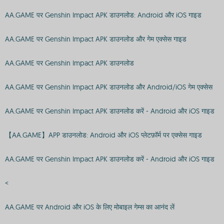
AA.GAME पर Genshin Impact APK डाउनलोड: Android और iOS गाइड
AA.GAME पर Genshin Impact APK डाउनलोड और गेम एक्सेस गाइड
AA.GAME पर Genshin Impact APK डाउनलोड
AA.GAME पर Genshin Impact APK डाउनलोड और Android/iOS गेम एक्सेस
AA.GAME पर Genshin Impact APK डाउनलोड करें - Android और iOS गाइड
【AA.GAME】APP डाउनलोड: Android और iOS प्लेटफ़ॉर्म पर एक्सेस गाइड
AA.GAME पर Genshin Impact APK डाउनलोड करें - Android और iOS गाइड
<
AA.GAME पर Android और iOS के लिए मोबाइल गेम्स का आनंद लें