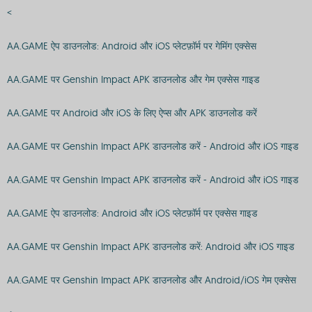
<
AA.GAME ऐप डाउनलोड: Android और iOS प्लेटफ़ॉर्म पर गेमिंग एक्सेस
AA.GAME पर Genshin Impact APK डाउनलोड और गेम एक्सेस गाइड
AA.GAME पर Android और iOS के लिए ऐप्स और APK डाउनलोड करें
AA.GAME पर Genshin Impact APK डाउनलोड करें - Android और iOS गाइड
AA.GAME पर Genshin Impact APK डाउनलोड करें - Android और iOS गाइड
AA.GAME ऐप डाउनलोड: Android और iOS प्लेटफ़ॉर्म पर एक्सेस गाइड
AA.GAME पर Genshin Impact APK डाउनलोड करें: Android और iOS गाइड
AA.GAME पर Genshin Impact APK डाउनलोड और Android/iOS गेम एक्सेस