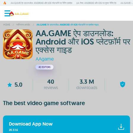
AA.GAME ऐप डाउनलोड: ANDROID और IOS प्लेटफॉर्म पर गेमिंग एक्सेस
AA गेम्स: ANDROID और IOS पर मुफ्त गेमिंग ऐप
AA GAME - A
HOME
/
नवीनतम अपडेट
/
AA.GAME ऐप डाउनलोड: ANDROID और IOS प्लेटफ़ॉर्म पर एक्सेस गाइड
AA.GAME ऐप डाउनलोड:
Android और iOS प्लेटफ़ॉर्म पर
एक्सेस गाइड
AAgame
#2
EDITORS
40
3.3 M
5.0
reviews
downloads
The best video game software
Download App Now
20.3.1.6