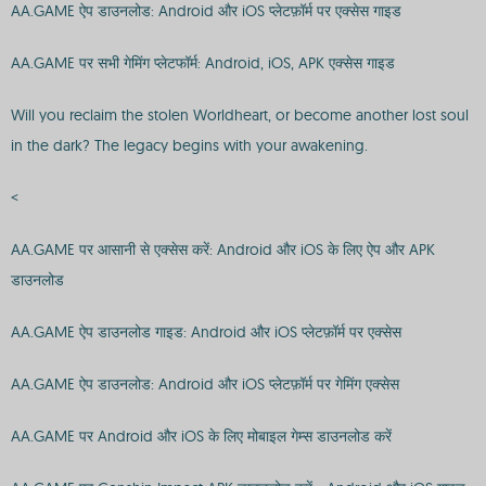
AA.GAME ऐप डाउनलोड: Android और iOS प्लेटफ़ॉर्म पर एक्सेस गाइड
AA.GAME पर सभी गेमिंग प्लेटफॉर्म: Android, iOS, APK एक्सेस गाइड
Will you reclaim the stolen Worldheart, or become another lost soul
in the dark? The legacy begins with your awakening.
<
AA.GAME पर आसानी से एक्सेस करें: Android और iOS के लिए ऐप और APK
डाउनलोड
AA.GAME ऐप डाउनलोड गाइड: Android और iOS प्लेटफ़ॉर्म पर एक्सेस
AA.GAME ऐप डाउनलोड: Android और iOS प्लेटफ़ॉर्म पर गेमिंग एक्सेस
AA.GAME पर Android और iOS के लिए मोबाइल गेम्स डाउनलोड करें