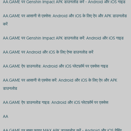
AA.GAME पर Genshin Impact APK डाउनलोड करें - Android और iOS गाइड
AA.GAME पर आसानी से एक्सेस: Android और iOS के लिए ऐप और APK डाउनलोड
करें
AA.GAME पर Genshin Impact APK डाउनलोड करें: Android और iOS गाइड
AA.GAME पर Android और iOS के लिए ऐप्स डाउनलोड करें
AA.GAME ऐप डाउनलोड: Android और iOS प्लेटफ़ॉर्म पर एक्सेस गाइड
AA.GAME पर आसानी से एक्सेस करें: Android और iOS के लिए ऐप और APK
डाउनलोड
AA.GAME ऐप डाउनलोड गाइड: Android और iOS प्लेटफ़ॉर्म पर एक्सेस
AA
AA.GAME पर मुफ्त फायर MAX APK डाउनलोड करें - Android और iOS गेमिंग