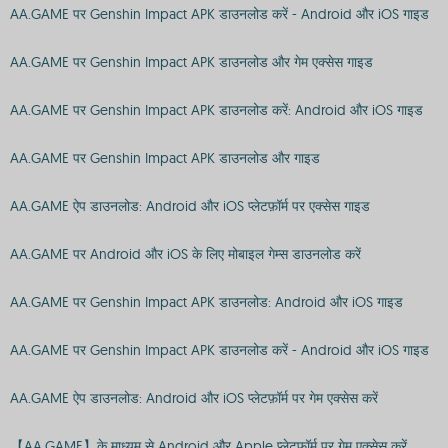
AA.GAME पर Genshin Impact APK डाउनलोड करें - Android और iOS गाइड
AA.GAME पर Genshin Impact APK डाउनलोड और गेम एक्सेस गाइड
AA.GAME पर Genshin Impact APK डाउनलोड करें: Android और iOS गाइड
AA.GAME पर Genshin Impact APK डाउनलोड और गाइड
AA.GAME ऐप डाउनलोड: Android और iOS प्लेटफ़ॉर्म पर एक्सेस गाइड
AA.GAME पर Android और iOS के लिए मोबाइल गेम्स डाउनलोड करें
AA.GAME पर Genshin Impact APK डाउनलोड: Android और iOS गाइड
AA.GAME पर Genshin Impact APK डाउनलोड करें - Android और iOS गाइड
AA.GAME ऐप डाउनलोड: Android और iOS प्लेटफ़ॉर्म पर गेम एक्सेस करें
【AA.GAME】के माध्यम से Android और Apple प्लेटफ़ॉर्म पर गेम एक्सेस करें