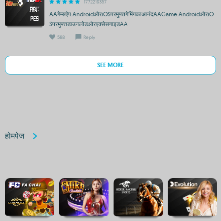
1772219357
AAगेम्सऐप:AndroidऔरiOSपरमुफ्तगेमिंगकाआनंदAAGame:AndroidऔरiO
Sपरमुफ्तडाउनलोडऔरएक्सेसगाइडAA
588
Reply
SEE MORE
होमपेज