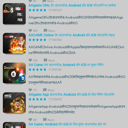
611
Reply
AAgame Offic ऐप डाउनलोड: Android और iOS प्लेटफ़ॉर्म पर एक्सेस
1771357237
AAgameOfficऐपडाउनलोड:AndroidऔरiOSप्लेटफ़ॉर्मपरएक्सेसगाइडAAga
meOfficऐपडाउनलोड-AndroidऔरiO
959
Reply
AAGAME Online ऐप डाउनलोड: Android और iOS प्लेटफ़ॉर्म गाइड
1771367682
AAGAMEOnline:AndroidऔरAppleडिवाइसपरएक्सेसकरेंAAGAMEOnli
neगेमिंगप्लेटफॉर्म:AndroidऔरiOSपA
359
Reply
AA Game एप्प डाउनलोड: Android और iOS पर मुफ्त गेमिंग
1771815738
AAगेम्सडाउनलोड:AndroidऔरiOSकेलिएमुफ्तगेमिंगऐपAAगेम्स:AndroidऔरiO
Sपरमुफ्तगेमिंगकाआनंदAAगे
271
Reply
AAgame App डाउनलोड: Android और iOS के लिए गेमिंग प्लेटफ़ॉर्म
1772156253
AAgameApp:AndroidऔरiOSपरमुफ्तगेमडाउनलोडकरेंAAgameAppडाउन
लोड:AndroidऔरiOSकेलिएगेमिंगप्लेट
831
Reply
AA Game: Android और iOS के लिए मुफ्त डाउनलोड और प्ले