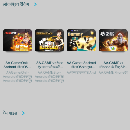
लोकप्रिय रैंकिंग
AA Game:Onli -
AA.GAME पर Stor
AA Game: Android
AA.GAME पर
Android और iOS पर
ऐप डाउनलोड करें:
और iOS पर मुफ्त
iPhone के लिए APK
मुफ्त डाउनलोड और
Android और iOS के
डाउनलोड और एक्सेस
डाउनलोड और इंस्टॉल
AAGame:Onli-
AA.GAME:Stor-
AAगेम्सडाउनलोड:AndroidऔरiOSपरमुफ्तगेमिंगऐप
AA.GAMEiPhoneऐपडाउ
एक्सेस
लिए मुफ्त एक्सेस
गाइड
गाइड
AndroidऔरiOSपरमुफ्तगेमिंगएपAAGame:Onli-
AndroidऔरiOSकेलिएमुफ्तगेमडाउनलोडAA.GAME:Stor-
AndroidऔरiOSपरमुफ्तगेमिंगएपAAGame:Onl
AndroidऔरiOSपरमुफ्तगेम्सडाउनलो
गेम गाइड