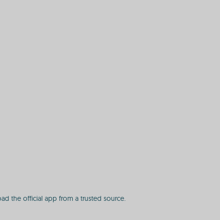
d the official app from a trusted source.