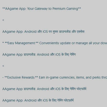
**AAgame App: Your Gateway to Premium Gaming**
<
AAgame App: Android और iOS पर मुफ्त डाउनलोड और एक्सेस
* **Easy Management:** Conveniently update or manage all your downl
AAgame App डाउनलोड: Android और iOS के लिए गेमिंग
<
- **Exclusive Rewards:** Earn in-game currencies, items, and perks thr
AAgame App डाउनलोड: Android और iOS के लिए गेमिंग प्लेटफॉर्म
AAgame App: Android और iOS के लिए गेमिंग प्लेटफ़ॉर्म