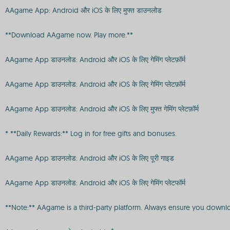
AAgame App: Android और iOS के लिए मुफ्त डाउनलोड
**Download AAgame now. Play more.**
AAgame App डाउनलोड: Android और iOS के लिए गेमिंग प्लेटफ़ॉर्म
AAgame App डाउनलोड: Android और iOS के लिए गेमिंग प्लेटफ़ॉर्म
AAgame App डाउनलोड: Android और iOS के लिए मुफ्त गेमिंग प्लेटफ़ॉर्म
* **Daily Rewards:** Log in for free gifts and bonuses.
AAgame App डाउनलोड: Android और iOS के लिए पूरी गाइड
AAgame App डाउनलोड: Android और iOS के लिए गेमिंग प्लेटफॉर्म
**Note:** AAgame is a third-party platform. Always ensure you downloa