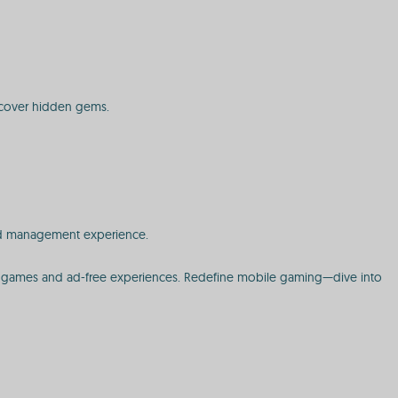
iscover hidden gems.
and management experience.
mium games and ad-free experiences. Redefine mobile gaming—dive into