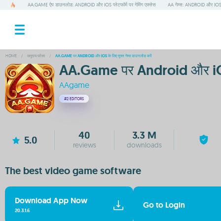
AA.GAME ऐप डाउनलोड: ANDROID और IOS प्लेटफॉर्म पर गेमिंग एक्सेस
AA गेम्स: ANDROID और IOS पर
HOME
/
समुदाय फोरम
/
AA.GAME पर ANDROID और IOS के लिए मुफ्त गेम्स डाउनलोड करें
AA.Game पर Android और iOS क
AAgame
#2
EDITORS
40
3.3 M
5.0
reviews
downloads
The best video game software
Download App Now
Go to Login
20.3.1.6