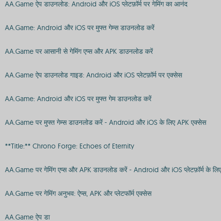
AA.Game ऐप डाउनलोड: Android और iOS प्लेटफ़ॉर्म पर गेमिंग का आनंद
AA.Game: Android और iOS पर मुफ्त गेम्स डाउनलोड करें
AA.Game पर आसानी से गेमिंग एप्स और APK डाउनलोड करें
AA.Game ऐप डाउनलोड गाइड: Android और iOS प्लेटफ़ॉर्म पर एक्सेस
AA.Game: Android और iOS पर मुफ्त गेम डाउनलोड करें
AA.Game पर मुफ्त गेम्स डाउनलोड करें - Android और iOS के लिए APK एक्सेस
**Title:** Chrono Forge: Echoes of Eternity
AA.Game पर गेमिंग एप्स और APK डाउनलोड करें - Android और iOS प्लेटफ़ॉर्म के लि
AA.Game पर गेमिंग अनुभव: ऐप्स, APK और प्लेटफॉर्म एक्सेस
AA.Game ऐप डा