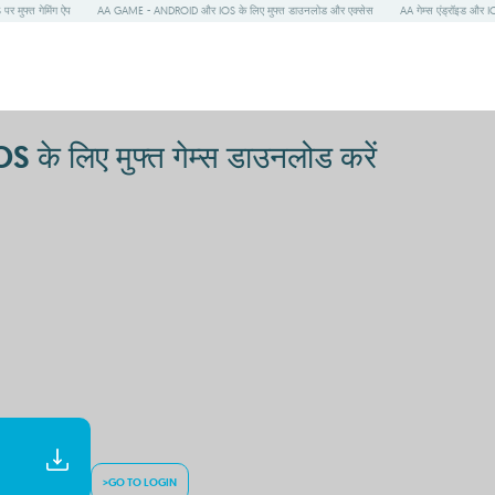
 मुफ्त गेमिंग ऐप
AA GAME - ANDROID और IOS के लिए मुफ्त डाउनलोड और एक्सेस
AA गेम्स एंड्रॉइड और IO
े लिए मुफ्त गेम्स डाउनलोड करें
>GO TO LOGIN