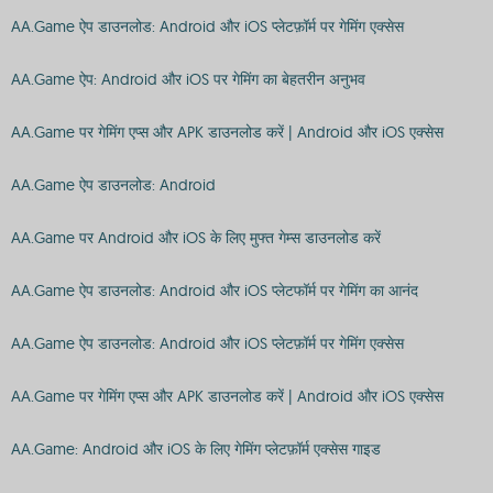
AA.Game ऐप डाउनलोड: Android और iOS प्लेटफ़ॉर्म पर गेमिंग एक्सेस
AA.Game ऐप: Android और iOS पर गेमिंग का बेहतरीन अनुभव
AA.Game पर गेमिंग एप्स और APK डाउनलोड करें | Android और iOS एक्सेस
AA.Game ऐप डाउनलोड: Android
AA.Game पर Android और iOS के लिए मुफ्त गेम्स डाउनलोड करें
AA.Game ऐप डाउनलोड: Android और iOS प्लेटफॉर्म पर गेमिंग का आनंद
AA.Game ऐप डाउनलोड: Android और iOS प्लेटफ़ॉर्म पर गेमिंग एक्सेस
AA.Game पर गेमिंग एप्स और APK डाउनलोड करें | Android और iOS एक्सेस
AA.Game: Android और iOS के लिए गेमिंग प्लेटफ़ॉर्म एक्सेस गाइड