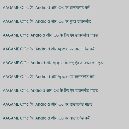
AAGAME Offic ऐप: Android और iOS पर डाउनलोड करें
AAGAME Offic ऐप: Android और iOS पर मुफ्त डाउनलोड
AAGAME Offic: Android और iOS के लिए ऐप डाउनलोड गाइड
AAGAME Offic ऐप: Android और Apple पर डाउनलोड करें
AAGAME Offic: Android और Apple के लिए ऐप डाउनलोड गाइड
AAGAME Offic ऐप: Android और Apple पर डाउनलोड करें
AAGAME Offic: Android और iOS के लिए ऐप डाउनलोड गाइड
AAGAME Offic ऐप: Android और iOS पर डाउनलोड गाइड
AAGAME Offic ऐप: Android और iOS पर डाउनलोड करें