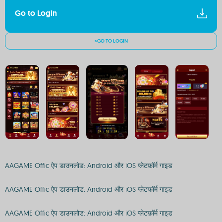
Go to Login
>GO TO LOGIN
AAGAME Offic ऐप डाउनलोड: Android और iOS प्लेटफ़ॉर्म गाइड
AAGAME Offic ऐप डाउनलोड: Android और iOS प्लेटफॉर्म गाइड
AAGAME Offic ऐप डाउनलोड: Android और iOS प्लेटफ़ॉर्म गाइड