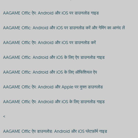
AAGAME Offic ऐप: Android और iOS पर डाउनलोड गाइड
AAGAME Offic: Android और iOS पर डाउनलोड करें और गेमिंग का आनंद लें
AAGAME Offic ऐप: Android और iOS पर डाउनलोड करें
AAGAME Offic: Android और iOS के लिए ऐप डाउनलोड गाइड
AAGAME Offic: Android और iOS के लिए ऑफिशियल ऐप
AAGAME Offic ऐप: Android और Apple पर मुफ्त डाउनलोड
AAGAME Offic ऐप: Android और iOS के लिए डाउनलोड गाइड
<
AAGAME Offic ऐप डाउनलोड: Android और iOS प्लेटफ़ॉर्म गाइड