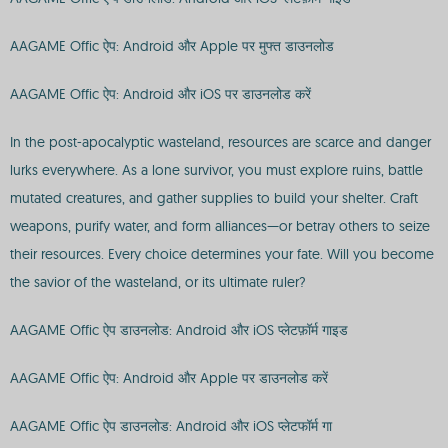
AAGAME Offic ऐप: Android और Apple पर मुफ्त डाउनलोड
AAGAME Offic ऐप: Android और iOS पर डाउनलोड करें
In the post-apocalyptic wasteland, resources are scarce and danger
lurks everywhere. As a lone survivor, you must explore ruins, battle
mutated creatures, and gather supplies to build your shelter. Craft
weapons, purify water, and form alliances—or betray others to seize
their resources. Every choice determines your fate. Will you become
the savior of the wasteland, or its ultimate ruler?
AAGAME Offic ऐप डाउनलोड: Android और iOS प्लेटफ़ॉर्म गाइड
AAGAME Offic ऐप: Android और Apple पर डाउनलोड करें
AAGAME Offic ऐप डाउनलोड: Android और iOS प्लेटफॉर्म गा