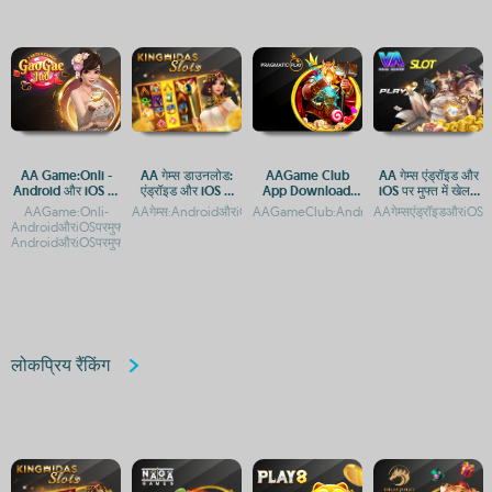
AA Game:Onli -
AA गेम्स डाउनलोड:
AAGame Club
AA गेम्स एंड्रॉइड और
Android और iOS पर
एंड्रॉइड और iOS के
App Download:
iOS पर मुफ्त में खेलने
मुफ्त गेमिंग एप
लिए मुफ्त गेमिंग ऐप
Android & iOS
के लिए डाउनलोड करें
AAGame:Onli-
AAगेम्स:AndroidऔरiOSपरमुफ्तगेमिंगकाआनंदAAGameकैसेडाउनलोडकरें:
AAGameClub:AndroidऔरiOSकेलिएऐपएक्सेस
AAगेम्सएंड्रॉइडऔरiOSपरम
प्लेटफ़ॉर्म एक्सेस गाइड
AndroidऔरiOSपरमुफ्तगेमिंगएप्लिकेशनAAGame:Onli-
AndroidऔरiOSपरमुफ्तगेमिंगएपAAG
लोकप्रिय रैंकिंग