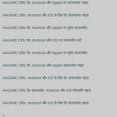
AAGAME Offic ऐप: Android और Apple पर डाउनलोड गाइड
AAGAME Offic: Android और iOS के लिए ऐप डाउनलोड गाइड
AAGAME Offic ऐप: Android और Apple पर मुफ्त डाउनलोड
AAGAME Offic ऐप: Android और iOS पर डाउनलोड करें
AAGAME Offic ऐप: Android और Apple पर मुफ्त डाउनलोड
AAGAME Offic ऐप: Android और Apple डाउनलोड गाइड
AAGAME Offic: Android और iOS के लिए ऐप डाउनलोड गाइड
AAGAME Offic ऐप डाउनलोड: Android और iOS प्लेटफ़ॉर्म गाइड
AAGAME Offic: Android और iOS के लिए ऐप डाउनलोड गाइड
<