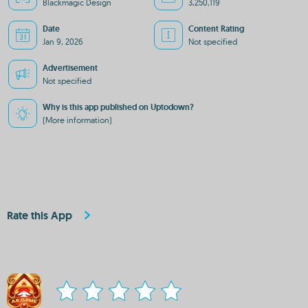
Blackmagic Design
3,250,119
Date
Content Rating
Jan 9, 2026
Not specified
Advertisement
Not specified
Why is this app published on Uptodown?
(More information)
Rate this App