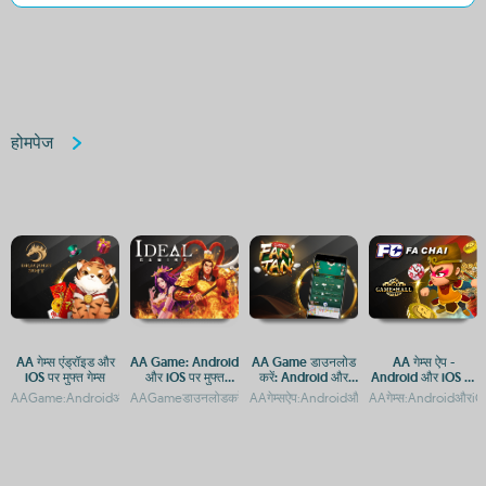
होमपेज
AA गेम्स एंड्रॉइड और
AA Game: Android
AA Game डाउनलोड
AA गेम्स ऐप -
iOS पर मुफ्त गेम्स
और iOS पर मुफ्त
करें: Android और
Android और iOS पर
डाउनलोड और एक्सेस
iOS के लिए मुफ्त गेमिंग
मुफ्त गेमिंग का आनंद
AAGame:AndroidऔरiOSपरडाउनलोडकरनेकातरीकाAAGame:AndroidऔरiOSपरडाउनलोडऔरएक्
AAGameडाउनलोडकरें:AndroidऔरiOSकेलिएमुफ्तगेमिंगऐपAAगेम्सडाउनलो
AAगेम्सऐप:AndroidऔरiOSपरमुफ्तगेमिंगकाआनंदAAग
AAगेम्स:AndroidऔरiO
गाइड
ऐप