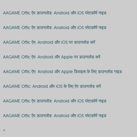
AAGAME Offic ऐप डाउनलोड: Android और iOS प्लेटफ़ॉर्म गाइड
AAGAME Offic ऐप डाउनलोड: Android और iOS प्लेटफ़ॉर्म गाइड
AAGAME Offic ऐप: Android और iOS पर डाउनलोड करें
AAGAME Offic ऐप: Android और Apple पर डाउनलोड करें
AAGAME Offic ऐप: Android और Apple डिवाइस के लिए डाउनलोड गाइड
AAGAME Offic: Android और iOS के लिए ऐप डाउनलोड करें
AAGAME Offic ऐप डाउनलोड: Android और iOS प्लेटफ़ॉर्म गाइड
AAGAME Offic ऐप डाउनलोड: Android और iOS प्लेटफ़ॉर्म गाइड
<