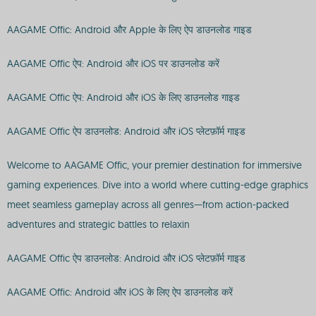
AAGAME Offic: Android और Apple के लिए ऐप डाउनलोड गाइड
AAGAME Offic ऐप: Android और iOS पर डाउनलोड करें
AAGAME Offic ऐप: Android और iOS के लिए डाउनलोड गाइड
AAGAME Offic ऐप डाउनलोड: Android और iOS प्लेटफ़ॉर्म गाइड
Welcome to AAGAME Offic, your premier destination for immersive
gaming experiences. Dive into a world where cutting-edge graphics
meet seamless gameplay across all genres—from action-packed
adventures and strategic battles to relaxin
AAGAME Offic ऐप डाउनलोड: Android और iOS प्लेटफ़ॉर्म गाइड
AAGAME Offic: Android और iOS के लिए ऐप डाउनलोड करें