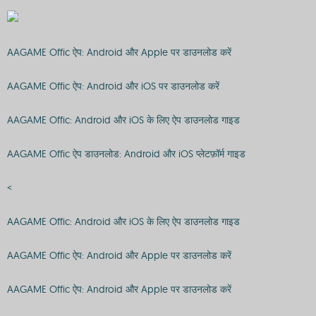
AAGAME Offic ऐप: Android और Apple पर डाउनलोड करें
AAGAME Offic ऐप: Android और iOS पर डाउनलोड करें
AAGAME Offic: Android और iOS के लिए ऐप डाउनलोड गाइड
AAGAME Offic ऐप डाउनलोड: Android और iOS प्लेटफ़ॉर्म गाइड
<
AAGAME Offic: Android और iOS के लिए ऐप डाउनलोड गाइड
AAGAME Offic ऐप: Android और Apple पर डाउनलोड करें
AAGAME Offic ऐप: Android और Apple पर डाउनलोड करें