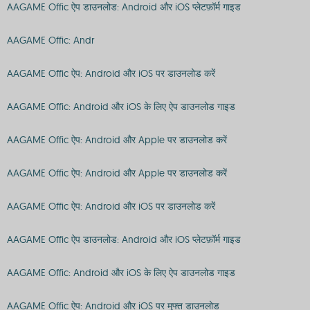
AAGAME Offic ऐप डाउनलोड: Android और iOS प्लेटफ़ॉर्म गाइड
AAGAME Offic: Andr
AAGAME Offic ऐप: Android और iOS पर डाउनलोड करें
AAGAME Offic: Android और iOS के लिए ऐप डाउनलोड गाइड
AAGAME Offic ऐप: Android और Apple पर डाउनलोड करें
AAGAME Offic ऐप: Android और Apple पर डाउनलोड करें
AAGAME Offic ऐप: Android और iOS पर डाउनलोड करें
AAGAME Offic ऐप डाउनलोड: Android और iOS प्लेटफ़ॉर्म गाइड
AAGAME Offic: Android और iOS के लिए ऐप डाउनलोड गाइड
AAGAME Offic ऐप: Android और iOS पर मुफ्त डाउनलोड