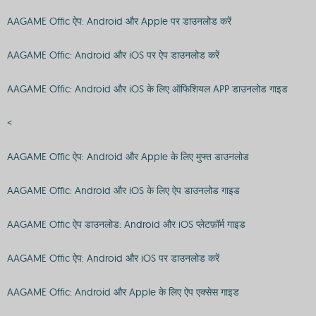
AAGAME Offic ऐप: Android और Apple पर डाउनलोड करें
AAGAME Offic: Android और iOS पर ऐप डाउनलोड करें
AAGAME Offic: Android और iOS के लिए ऑफिशियल APP डाउनलोड गाइड
<
AAGAME Offic ऐप: Android और Apple के लिए मुफ्त डाउनलोड
AAGAME Offic: Android और iOS के लिए ऐप डाउनलोड गाइड
AAGAME Offic ऐप डाउनलोड: Android और iOS प्लेटफ़ॉर्म गाइड
AAGAME Offic ऐप: Android और iOS पर डाउनलोड करें
AAGAME Offic: Android और Apple के लिए ऐप एक्सेस गाइड