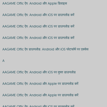
AAGAME Offic ऐप: Android और Apple डिवाइस
AAGAME Offic ऐप: Android और iOS पर डाउनलोड करें
AAGAME Offic ऐप: Android और iOS पर डाउनलोड करें
AAGAME Offic ऐप: Android और iOS पर डाउनलोड करें
AAGAME Offic ऐप डाउनलोड: Android और iOS प्लेटफॉर्म पर एक्सेस
A
AAGAME Offic ऐप: Android और iOS पर मुफ्त डाउनलोड
AAGAME Offic ऐप: Android और Apple पर डाउनलोड करें
AAGAME Offic ऐप: Android और Apple पर डाउनलोड करें
AAGAME Offic ऐप: Android और iOS पर डाउनलोड करें