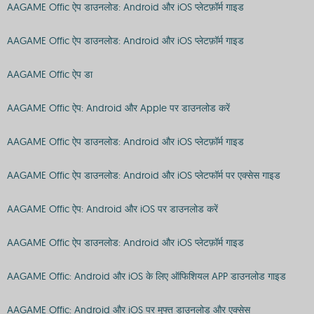
AAGAME Offic ऐप डाउनलोड: Android और iOS प्लेटफ़ॉर्म गाइड
AAGAME Offic ऐप डाउनलोड: Android और iOS प्लेटफ़ॉर्म गाइड
AAGAME Offic ऐप डा
AAGAME Offic ऐप: Android और Apple पर डाउनलोड करें
AAGAME Offic ऐप डाउनलोड: Android और iOS प्लेटफ़ॉर्म गाइड
AAGAME Offic ऐप डाउनलोड: Android और iOS प्लेटफॉर्म पर एक्सेस गाइड
AAGAME Offic ऐप: Android और iOS पर डाउनलोड करें
AAGAME Offic ऐप डाउनलोड: Android और iOS प्लेटफ़ॉर्म गाइड
AAGAME Offic: Android और iOS के लिए ऑफिशियल APP डाउनलोड गाइड
AAGAME Offic: Android और iOS पर मुफ्त डाउनलोड और एक्सेस