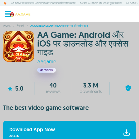
AA.GAME ऐप डाउनलोड: ANDROID और IOS प्लेटफॉर्म पर गेमिंग एक्सेस
AA गेम्स: ANDROID और IOS पर मुफ्त गेमिंग ऐप
AA GAME - A
HOME
/
गेम सूची
/
AA GAME: ANDROID और IOS पर डाउनलोड और एक्सेस गाइड
AA Game: Android और
iOS पर डाउनलोड और एक्सेस
गाइड
AAgame
#2
EDITORS
40
3.3 M
5.0
reviews
downloads
The best video game software
Download App Now
20.3.1.6