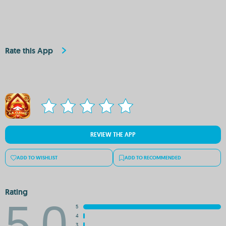
Rate this App
REVIEW THE APP
ADD TO WISHLIST
ADD TO RECOMMENDED
Rating
5.0
5
4
3