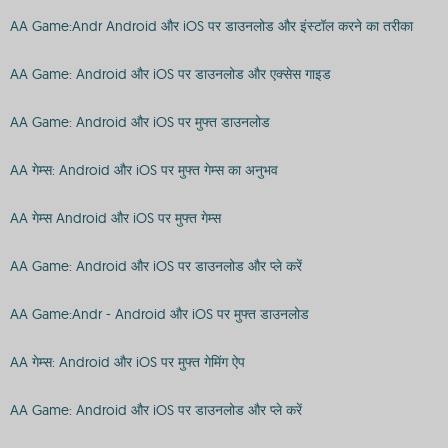
AA Game:Andr Android और iOS पर डाउनलोड और इंस्टॉल करने का तरीका
AA Game: Android और iOS पर डाउनलोड और एक्सेस गाइड
AA Game: Android और iOS पर मुफ्त डाउनलोड
AA गेम्स: Android और iOS पर मुफ्त गेम्स का अनुभव
AA गेम्स Android और iOS पर मुफ्त गेम्स
AA Game: Android और iOS पर डाउनलोड और प्ले करें
AA Game:Andr - Android और iOS पर मुफ्त डाउनलोड
AA गेम्स: Android और iOS पर मुफ्त गेमिंग ऐप
AA Game: Android और iOS पर डाउनलोड और प्ले करें