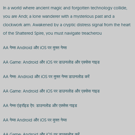
In a world where ancient magic and forgotten technology collide,
you are Andr, a lone wanderer with a mysterious past and a
clockwork arm. Awakened by a cryptic distress signal from the heart
of the Shattered Spire, you must navigate treacherou
AA गेम्स Android और iOS पर मुफ्त गेम्स
AA Game: Android और iOS पर डाउनलोड और एक्सेस गाइड
AA गेम्स: Android और iOS पर मुफ्त गेम्स डाउनलोड करें
AA Game: Android और iOS पर डाउनलोड और एक्सेस गाइड
AA गेम्स एंड्रॉइड ऐप: डाउनलोड और एक्सेस गाइड
AA गेम्स Android और iOS पर मुफ्त गेम्स
AA Game: Android और iOS पर डाउनलोड करें