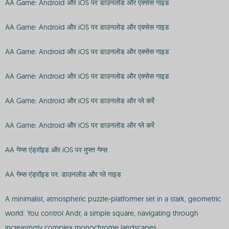
AA Game: Android और iOS पर डाउनलोड और एक्सेस गाइड
AA Game: Android और iOS पर डाउनलोड और एक्सेस गाइड
AA Game: Android और iOS पर डाउनलोड और एक्सेस गाइड
AA Game: Android और iOS पर डाउनलोड और एक्सेस गाइड
AA Game: Android और iOS पर डाउनलोड और प्ले करें
AA Game: Android और iOS पर डाउनलोड और प्ले करें
AA गेम्स एंड्रॉइड और iOS पर मुफ्त गेम्स
AA गेम्स एंड्रॉइड पर: डाउनलोड और प्ले गाइड
A minimalist, atmospheric puzzle-platformer set in a stark, geometric
world. You control Andr, a simple square, navigating through
increasingly complex monochrome landscapes.