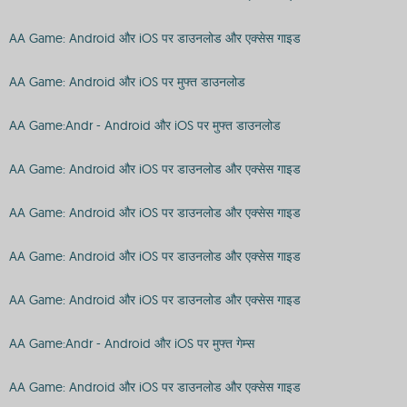
AA Game: Android और iOS पर डाउनलोड और एक्सेस गाइड
AA Game: Android और iOS पर मुफ्त डाउनलोड
AA Game:Andr - Android और iOS पर मुफ्त डाउनलोड
AA Game: Android और iOS पर डाउनलोड और एक्सेस गाइड
AA Game: Android और iOS पर डाउनलोड और एक्सेस गाइड
AA Game: Android और iOS पर डाउनलोड और एक्सेस गाइड
AA Game: Android और iOS पर डाउनलोड और एक्सेस गाइड
AA Game:Andr - Android और iOS पर मुफ्त गेम्स
AA Game: Android और iOS पर डाउनलोड और एक्सेस गाइड