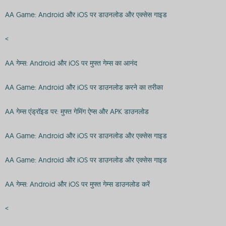
AA Game: Android और iOS पर डाउनलोड और एक्सेस गाइड
<
AA गेम्स: Android और iOS पर मुफ्त गेम्स का आनंद
AA Game: Android और iOS पर डाउनलोड करने का तरीका
AA गेम्स एंड्रॉइड पर: मुफ्त गेमिंग ऐप्स और APK डाउनलोड
AA Game: Android और iOS पर डाउनलोड और एक्सेस गाइड
AA Game: Android और iOS पर डाउनलोड और एक्सेस गाइड
AA गेम्स: Android और iOS पर मुफ्त गेम्स डाउनलोड करें
<