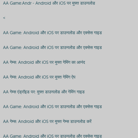
AA Game:Andr - Android और iOS पर मुफ्त डाउनलोड
<
AA Game: Android और iOS पर डाउनलोड और एक्सेस गाइड
AA Game: Android और iOS पर डाउनलोड और एक्सेस गाइड
AA गेम्स: Android और iOS पर मुफ्त गेमिंग का आनंद
AA गेम्स: Android और iOS पर मुफ्त गेमिंग ऐप
AA गेम्स एंड्रॉइड पर: मुफ्त डाउनलोड और गेमिंग गाइड
AA Game: Android और iOS पर डाउनलोड और एक्सेस गाइड
AA गेम्स: Android और iOS पर मुफ्त गेम्स डाउनलोड करें
AA Game: Android और iOS पर डाउनलोड और एक्सेस गाइड