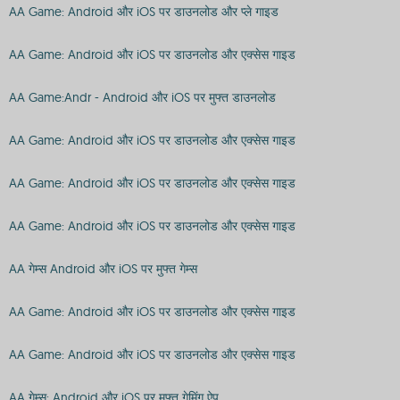
AA Game: Android और iOS पर डाउनलोड और प्ले गाइड
AA Game: Android और iOS पर डाउनलोड और एक्सेस गाइड
AA Game:Andr - Android और iOS पर मुफ्त डाउनलोड
AA Game: Android और iOS पर डाउनलोड और एक्सेस गाइड
AA Game: Android और iOS पर डाउनलोड और एक्सेस गाइड
AA Game: Android और iOS पर डाउनलोड और एक्सेस गाइड
AA गेम्स Android और iOS पर मुफ्त गेम्स
AA Game: Android और iOS पर डाउनलोड और एक्सेस गाइड
AA Game: Android और iOS पर डाउनलोड और एक्सेस गाइड
AA गेम्स: Android और iOS पर मुफ्त गेमिंग ऐप