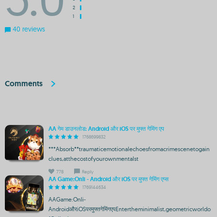
2
1
40 reviews
Comments
AA गेम डाउनलोड: Android और iOS पर मुफ्त गेमिंग एप
1768699832
***Absorb**traumaticemotionalechoesfromacrimescenetogain
clues,atthecostofyourownmentalst
778
Reply
AA Game:Onli - Android और iOS पर मुफ्त गेमिंग एप्स
1769144634
AAGame:Onli-
AndroidऔरiOSपरमुफ्तगेमिंगएपEntertheminimalist,geometricworldo