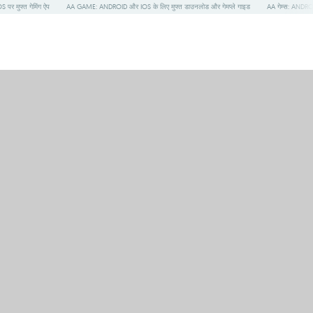
S पर मुफ्त गेमिंग ऐप
AA GAME: ANDROID और IOS के लिए मुफ्त डाउनलोड और गेमप्ले गाइड
AA गेम्स: ANDROI