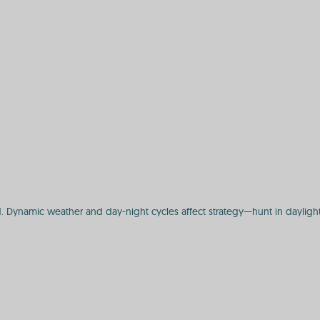
d. Dynamic weather and day-night cycles affect strategy—hunt in dayligh