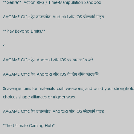
**Genre**: Action RPG / Time-Manipulation Sandbox
AAGAME Offic ऐप डाउनलोड: Android और iOS प्लेटफॉर्म गाइड
**Play Beyond Limits.**
<
AAGAME Offic ऐप: Android और iOS पर डाउनलोड करें
AAGAME Offic ऐप: Android और iOS के लिए गेमिंग प्लेटफ़ॉर्म
Scavenge ruins for materials, craft weapons, and build your stronghol
choices shape alliances or trigger wars.
AAGAME Offic ऐप डाउनलोड: Android और iOS प्लेटफ़ॉर्म गाइड
*The Ultimate Gaming Hub*