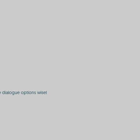
e dialogue options wisel