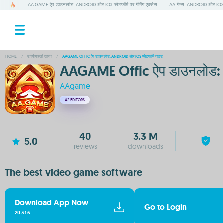
AA.GAME ऐप डाउनलोड: ANDROID और IOS प्लेटफॉर्म पर गेमिंग एक्सेस
AA गेम्स: ANDROID और IOS पर
HOME
/
उपयोगकर्ता खाता
/
AAGAME OFFIC ऐप डाउनलोड: ANDROID और IOS प्लेटफ़ॉर्म गाइड
AAGAME Offic ऐप डाउनलोड: An
AAgame
#2
EDITORS
40
3.3 M
5.0
reviews
downloads
The best video game software
Download App Now
Go to Login
20.3.1.6