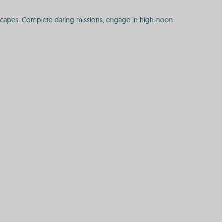
dscapes. Complete daring missions, engage in high-noon