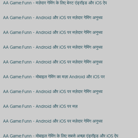
AA Game:Funn - मज़ेदार गेमिंग के लिए बेस्ट एंड्रॉइड और iOS ऐप
AA Game:Funn - Android और iOS पर मज़ेदार गेमिंग अनुभव
AA Game:Funn - Android और iOS पर मज़ेदार गेमिंग अनुभव
AA Game:Funn - Android और iOS पर मज़ेदार गेमिंग अनुभव
AA Game:Funn - Android और iOS पर मज़ेदार गेमिंग अनुभव
AA Game:Funn - मोबाइल गेमिंग का मज़ा Android और iOS पर
AA Game:Funn - Android और iOS पर मज़ेदार गेमिंग अनुभव
AA Game:Funn - Android और iOS पर मज़
AA Game:Funn - Android और iOS पर मज़ेदार गेमिंग अनुभव
AA Game:Funn - मोबाइल गेमिंग के लिए सबसे अच्छा एंड्रॉइड और iOS ऐप