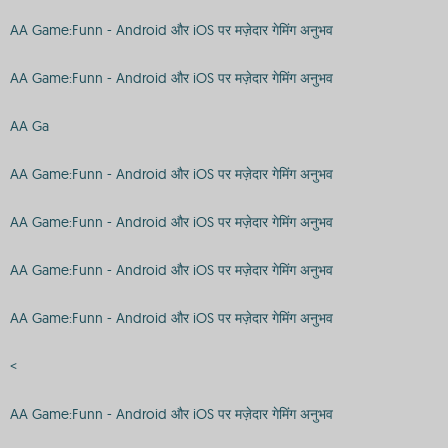
AA Game:Funn - Android और iOS पर मज़ेदार गेमिंग अनुभव
AA Game:Funn - Android और iOS पर मज़ेदार गेमिंग अनुभव
AA Ga
AA Game:Funn - Android और iOS पर मज़ेदार गेमिंग अनुभव
AA Game:Funn - Android और iOS पर मज़ेदार गेमिंग अनुभव
AA Game:Funn - Android और iOS पर मज़ेदार गेमिंग अनुभव
AA Game:Funn - Android और iOS पर मज़ेदार गेमिंग अनुभव
<
AA Game:Funn - Android और iOS पर मज़ेदार गेमिंग अनुभव