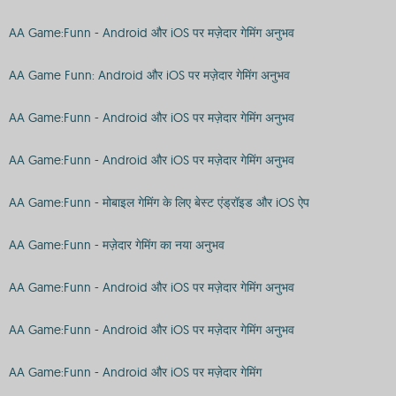
AA Game:Funn - Android और iOS पर मज़ेदार गेमिंग अनुभव
AA Game Funn: Android और iOS पर मज़ेदार गेमिंग अनुभव
AA Game:Funn - Android और iOS पर मज़ेदार गेमिंग अनुभव
AA Game:Funn - Android और iOS पर मज़ेदार गेमिंग अनुभव
AA Game:Funn - मोबाइल गेमिंग के लिए बेस्ट एंड्रॉइड और iOS ऐप
AA Game:Funn - मज़ेदार गेमिंग का नया अनुभव
AA Game:Funn - Android और iOS पर मज़ेदार गेमिंग अनुभव
AA Game:Funn - Android और iOS पर मज़ेदार गेमिंग अनुभव
AA Game:Funn - Android और iOS पर मज़ेदार गेमिंग