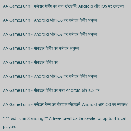
AA Game:Funn - मज़ेदार गेमिंग का नया प्लेटफ़ॉर्म, Android और iOS पर उपलब्ध
AA Game:Funn - Android और iOS पर मज़ेदार गेमिंग अनुभव
AA Game:Funn - Android और iOS पर मज़ेदार गेमिंग अनुभव
AA Game:Funn - मोबाइल गेमिंग का मजेदार अनुभव
AA Game:Funn - मोबाइल गेमिंग का
AA Game:Funn - Android और iOS पर मज़ेदार गेमिंग अनुभव
AA Game:Funn - मोबाइल गेमिंग का मज़ा Android और iOS पर
AA Game:Funn - मज़ेदार गेम्स का मोबाइल प्लेटफ़ॉर्म, Android और iOS पर उपलब्ध
* **Last Funn Standing:** A free-for-all battle royale for up to 4 local
players.