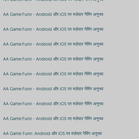
AA Game:Funn - Android और iOS पर मज़ेदार गेमिंग अनुभव
AA Game:Funn - Android और iOS पर मज़ेदार गेमिंग अनुभव
AA Game:Funn - Android और iOS पर मज़ेदार गेमिंग अनुभव
AA Game:Funn - Android और iOS पर मज़ेदार गेमिंग अनुभव
AA Game:Funn - Android और iOS पर मज़ेदार गेमिंग अनुभव
AA Game:Funn - Android और iOS पर मज़ेदार गेमिंग अनुभव
AA Game:Funn - Android और iOS पर मज़ेदार गेमिंग अनुभव
AA Game:Funn - Android और iOS पर मज़ेदार गेमिंग अनुभव
AA Game Funn: Android और iOS पर मज़ेदार गेमिंग अनुभव