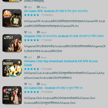
SपरमAAगेम्सएंड्रॉइ
663
Reply
AA Game APK: Android और iOS के लिए मुफ्त डाउनलोड
1770992602
AAGameAPK:AndroidऔरiOSकेलिएडाउनलोडगाइडAAGameAPK:Andr
oidऔरiOSकेलिएडाउनलोडगाइडAAGameAPK:An
538
Reply
AAgame Offic ऐप डाउनलोड: Android और iOS प्लेटफ़ॉर्म पर गेमिंग एक्सेस
1771162636
AAgameOfficऐपडाउनलोड:AndroidऔरiOSप्लेटफ़ॉर्मपरएक्सेसAAgameOf
ficऐपडाउनलोड:AndroidऔरiOSप्ल
645
Reply
AAGame Club App Download: Android & iOS APK Access
Guide
1771253687
AAGameClub:AndroidऔरiOSपरमुफ्तमेंडाउनलोडकरेंAAGameClubAp
pDownload:Android&iOSAPKएक्सेसAA
766
Reply
AA Game:Onli - Android और iOS पर मुफ्त गेमिंग एप
1772306550
AAGame:Onli-AndroidऔरiOSपरडाउनलोडकरेंAAGame:Onli-
AndroidऔरiOSपरमुफ्तगेमिंगएपAAGame:Onli-