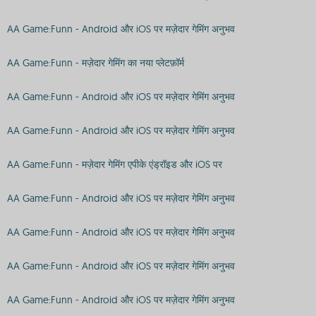
AA Game:Funn - Android और iOS पर मज़ेदार गेमिंग अनुभव
AA Game:Funn - मज़ेदार गेमिंग का नया प्लेटफ़ॉर्म
AA Game:Funn - Android और iOS पर मज़ेदार गेमिंग अनुभव
AA Game:Funn - Android और iOS पर मज़ेदार गेमिंग अनुभव
AA Game:Funn - मज़ेदार गेमिंग एपीके एंड्रॉइड और iOS पर
AA Game:Funn - Android और iOS पर मज़ेदार गेमिंग अनुभव
AA Game:Funn - Android और iOS पर मज़ेदार गेमिंग अनुभव
AA Game:Funn - Android और iOS पर मज़ेदार गेमिंग अनुभव
AA Game:Funn - Android और iOS पर मज़ेदार गेमिंग अनुभव