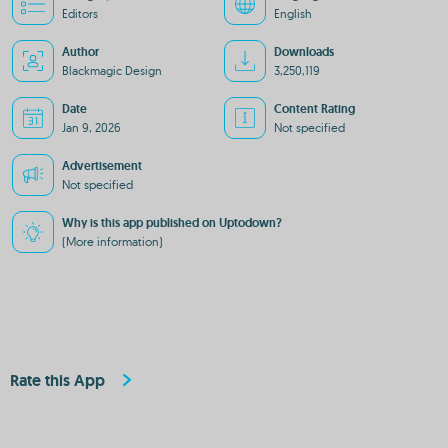
Editors
English
Author
Downloads
Blackmagic Design
3,250,119
Date
Content Rating
Jan 9, 2026
Not specified
Advertisement
Not specified
Why is this app published on Uptodown?
(More information)
Rate this App