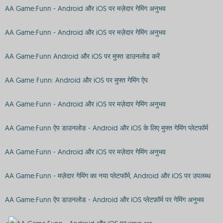
AA Game:Funn - Android और iOS पर मज़ेदार गेमिंग अनुभव
AA Game:Funn - Android और iOS पर मज़ेदार गेमिंग अनुभव
AA Game:Funn Android और iOS पर मुफ्त डाउनलोड करें
AA Game Funn: Android और iOS पर मुफ्त गेमिंग ऐप
AA Game:Funn - Android और iOS पर मज़ेदार गेमिंग अनुभव
AA Game:Funn ऐप डाउनलोड - Android और iOS के लिए मुफ्त गेमिंग प्लेटफॉर्म
AA Game:Funn - Android और iOS पर मज़ेदार गेमिंग अनुभव
AA Game:Funn - मज़ेदार गेमिंग का नया प्लेटफॉर्म, Android और iOS पर उपलब्ध
AA Game:Funn ऐप डाउनलोड - Android और iOS प्लेटफ़ॉर्म पर गेमिंग अनुभव