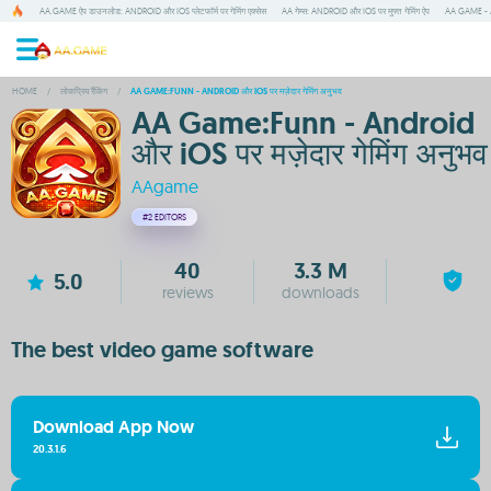
AA.GAME ऐप डाउनलोड: ANDROID और IOS प्लेटफॉर्म पर गेमिंग एक्सेस
AA गेम्स: ANDROID और IOS पर मुफ्त गेमिंग ऐप
AA GAME - A
HOME
/
लोकप्रिय रैंकिंग
/
AA GAME:FUNN - ANDROID और IOS पर मज़ेदार गेमिंग अनुभव
AA Game:Funn - Android
और iOS पर मज़ेदार गेमिंग अनुभव
AAgame
#2
EDITORS
40
3.3 M
5.0
reviews
downloads
The best video game software
Download App Now
20.3.1.6