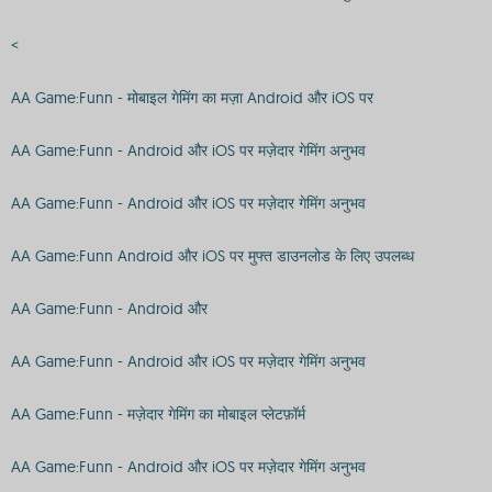
<
AA Game:Funn - मोबाइल गेमिंग का मज़ा Android और iOS पर
AA Game:Funn - Android और iOS पर मज़ेदार गेमिंग अनुभव
AA Game:Funn - Android और iOS पर मज़ेदार गेमिंग अनुभव
AA Game:Funn Android और iOS पर मुफ्त डाउनलोड के लिए उपलब्ध
AA Game:Funn - Android और
AA Game:Funn - Android और iOS पर मज़ेदार गेमिंग अनुभव
AA Game:Funn - मज़ेदार गेमिंग का मोबाइल प्लेटफ़ॉर्म
AA Game:Funn - Android और iOS पर मज़ेदार गेमिंग अनुभव