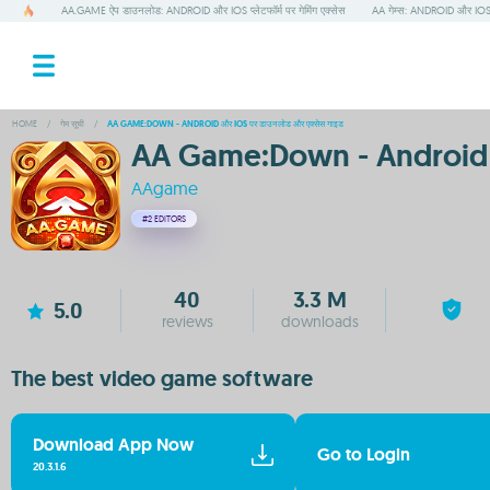
AA.GAME ऐप डाउनलोड: ANDROID और IOS प्लेटफॉर्म पर गेमिंग एक्सेस
AA गेम्स: ANDROID और IOS पर
HOME
/
गेम सूची
/
AA GAME:DOWN - ANDROID और IOS पर डाउनलोड और एक्सेस गाइड
AA Game:Down - Android औ
AAgame
#2
EDITORS
40
3.3 M
5.0
reviews
downloads
The best video game software
Download App Now
Go to Login
20.3.1.6