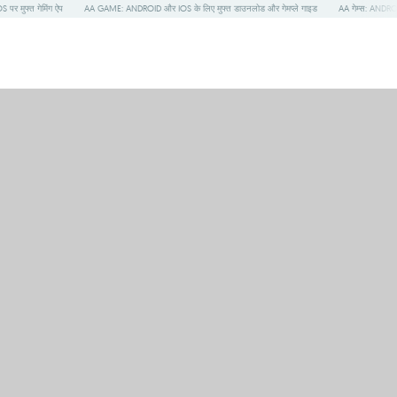
S पर मुफ्त गेमिंग ऐप
AA GAME: ANDROID और IOS के लिए मुफ्त डाउनलोड और गेमप्ले गाइड
AA गेम्स: ANDROI