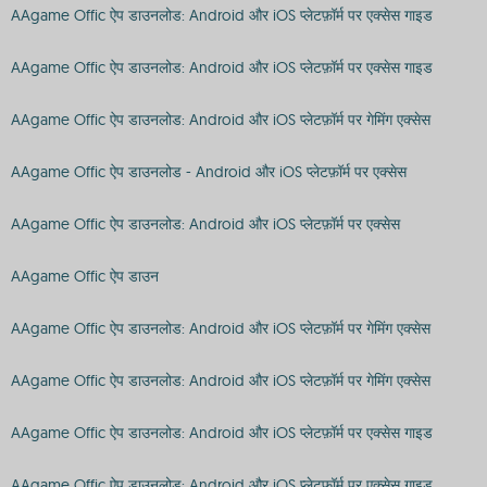
AAgame Offic ऐप डाउनलोड: Android और iOS प्लेटफ़ॉर्म पर एक्सेस गाइड
AAgame Offic ऐप डाउनलोड: Android और iOS प्लेटफ़ॉर्म पर एक्सेस गाइड
AAgame Offic ऐप डाउनलोड: Android और iOS प्लेटफ़ॉर्म पर गेमिंग एक्सेस
AAgame Offic ऐप डाउनलोड - Android और iOS प्लेटफ़ॉर्म पर एक्सेस
AAgame Offic ऐप डाउनलोड: Android और iOS प्लेटफ़ॉर्म पर एक्सेस
AAgame Offic ऐप डाउन
AAgame Offic ऐप डाउनलोड: Android और iOS प्लेटफ़ॉर्म पर गेमिंग एक्सेस
AAgame Offic ऐप डाउनलोड: Android और iOS प्लेटफ़ॉर्म पर गेमिंग एक्सेस
AAgame Offic ऐप डाउनलोड: Android और iOS प्लेटफ़ॉर्म पर एक्सेस गाइड
AAgame Offic ऐप डाउनलोड: Android और iOS प्लेटफ़ॉर्म पर एक्सेस गाइड