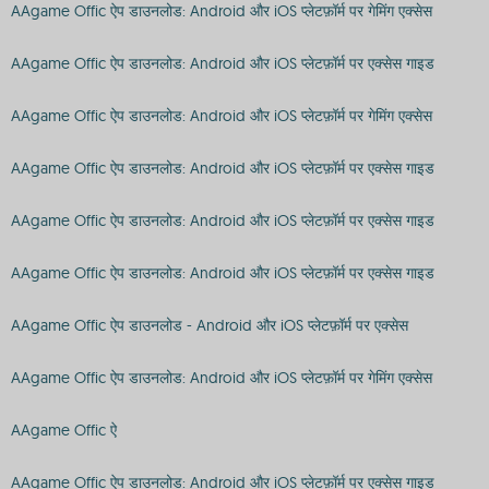
AAgame Offic ऐप डाउनलोड: Android और iOS प्लेटफ़ॉर्म पर गेमिंग एक्सेस
AAgame Offic ऐप डाउनलोड: Android और iOS प्लेटफ़ॉर्म पर एक्सेस गाइड
AAgame Offic ऐप डाउनलोड: Android और iOS प्लेटफ़ॉर्म पर गेमिंग एक्सेस
AAgame Offic ऐप डाउनलोड: Android और iOS प्लेटफ़ॉर्म पर एक्सेस गाइड
AAgame Offic ऐप डाउनलोड: Android और iOS प्लेटफ़ॉर्म पर एक्सेस गाइड
AAgame Offic ऐप डाउनलोड: Android और iOS प्लेटफ़ॉर्म पर एक्सेस गाइड
AAgame Offic ऐप डाउनलोड - Android और iOS प्लेटफ़ॉर्म पर एक्सेस
AAgame Offic ऐप डाउनलोड: Android और iOS प्लेटफ़ॉर्म पर गेमिंग एक्सेस
AAgame Offic ऐ
AAgame Offic ऐप डाउनलोड: Android और iOS प्लेटफ़ॉर्म पर एक्सेस गाइड