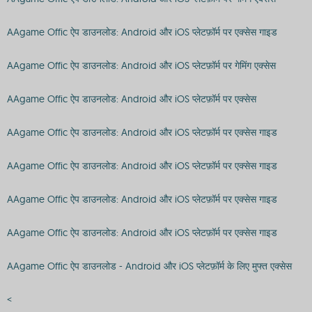
AAgame Offic ऐप डाउनलोड: Android और iOS प्लेटफ़ॉर्म पर एक्सेस गाइड
AAgame Offic ऐप डाउनलोड: Android और iOS प्लेटफ़ॉर्म पर गेमिंग एक्सेस
AAgame Offic ऐप डाउनलोड: Android और iOS प्लेटफ़ॉर्म पर एक्सेस
AAgame Offic ऐप डाउनलोड: Android और iOS प्लेटफ़ॉर्म पर एक्सेस गाइड
AAgame Offic ऐप डाउनलोड: Android और iOS प्लेटफ़ॉर्म पर एक्सेस गाइड
AAgame Offic ऐप डाउनलोड: Android और iOS प्लेटफ़ॉर्म पर एक्सेस गाइड
AAgame Offic ऐप डाउनलोड: Android और iOS प्लेटफ़ॉर्म पर एक्सेस गाइड
AAgame Offic ऐप डाउनलोड - Android और iOS प्लेटफ़ॉर्म के लिए मुफ्त एक्सेस
<