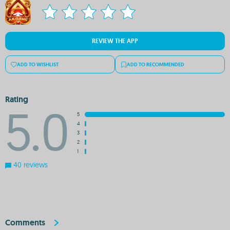
REVIEW THE APP
ADD TO WISHLIST
ADD TO RECOMMENDED
Rating
5.0
5
4
3
2
1
40 reviews
Comments