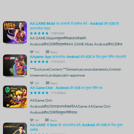
AA.GAME:Mobi पर आसानी से एक्सेस करें - Android और iOS ऐप
डाउनलोड गाइड
1768749981
AA.GAME:Mobiपरमुफ्तमेंगेमडाउनलोडकरें-
AndroidऔरiOSकेलिएएक्सेसAA.GAME:Mobi-AndroidऔरiOSकेल
735
Reply
AAgame App डाउनलोड: Android और iOS के लिए मुफ्त गेमिंग प्लेटफ़ॉर्म
1770349271
***ExclusiveContent:**Getearlyaccesstobetatests,limited-
timeevents,andspecialin-apprewar
287
Reply
AA Game:Onli - Android और iOS पर मुफ्त गेमिंग एप
1770385648
AAGame:Onli-
AndroidऔरiOSपरडाउनलोडकरेंAAGame:AAGame:Onli-
AndroidऔरiOSकेलिएमुफ्तगेमिंगएप्ल
199
Reply
AA.GAME से Storr ऐप डाउनलोड करें: Android और iOS के लिए मुफ्त
एक्सेस