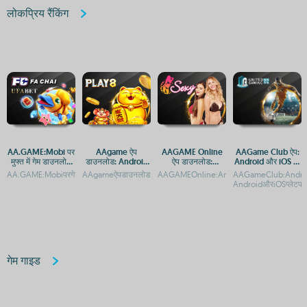
लोकप्रिय रैंकिंग
AA.GAME:Mobi पर
AAgame ऐप
AAGAME Online
AAGame Club ऐप:
मुफ्त में गेम डाउनलोड
डाउनलोड: Android
ऐप डाउनलोड:
Android और iOS पर
करें - Android और
और iOS प्लेटफ़ॉर्म पर
Android और iOS
डाउनलोड करें
AA.GAME:Mobiपरगेमिंगएप्सऔरAPKडाउनलोडकरें|AndroidऔरAppleप्लेटफ़ॉर्मAA.GAME:Mobiपर
AAgameऐपडाउनलोड:AndroidऔरiOSप्लेटफ़ॉर्मपरगेमिंगएक्सेसAAgameऐ
AAGAMEOnline:AndroidऔरAppleडिवाइसपरएक्
AAGameClub:Androi
iOS के लिए एक्सेस
गेमिंग एक्सेस
प्लेटफ़ॉर्म गाइड
AndroidऔरiOSप्लेटफॉर
गेम गाइड