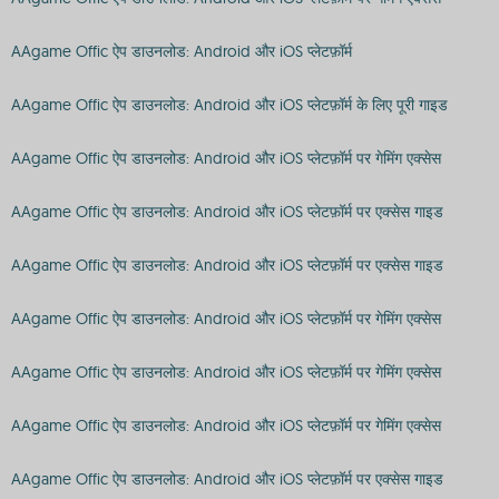
AAgame Offic ऐप डाउनलोड: Android और iOS प्लेटफ़ॉर्म
AAgame Offic ऐप डाउनलोड: Android और iOS प्लेटफ़ॉर्म के लिए पूरी गाइड
AAgame Offic ऐप डाउनलोड: Android और iOS प्लेटफ़ॉर्म पर गेमिंग एक्सेस
AAgame Offic ऐप डाउनलोड: Android और iOS प्लेटफ़ॉर्म पर एक्सेस गाइड
AAgame Offic ऐप डाउनलोड: Android और iOS प्लेटफ़ॉर्म पर एक्सेस गाइड
AAgame Offic ऐप डाउनलोड: Android और iOS प्लेटफ़ॉर्म पर गेमिंग एक्सेस
AAgame Offic ऐप डाउनलोड: Android और iOS प्लेटफ़ॉर्म पर गेमिंग एक्सेस
AAgame Offic ऐप डाउनलोड: Android और iOS प्लेटफ़ॉर्म पर गेमिंग एक्सेस
AAgame Offic ऐप डाउनलोड: Android और iOS प्लेटफ़ॉर्म पर एक्सेस गाइड