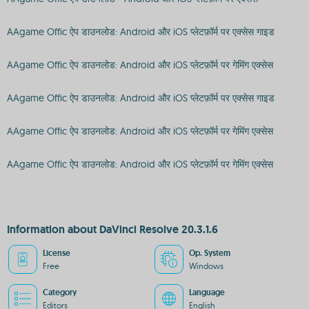
AAgame Offic ऐप डाउनलोड: Android और iOS प्लेटफ़ॉर्म पर एक्सेस गाइड
AAgame Offic ऐप डाउनलोड: Android और iOS प्लेटफ़ॉर्म पर गेमिंग एक्सेस
AAgame Offic ऐप डाउनलोड: Android और iOS प्लेटफ़ॉर्म पर एक्सेस गाइड
AAgame Offic ऐप डाउनलोड: Android और iOS प्लेटफ़ॉर्म पर गेमिंग एक्सेस
AAgame Offic ऐप डाउनलोड: Android और iOS प्लेटफ़ॉर्म पर गेमिंग एक्सेस
Information about DaVinci Resolve 20.3.1.6
License
Op. System
Free
Windows
Category
Language
Editors
English