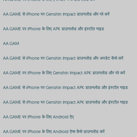
AA.GAME से iPhone पर Genshin Impact डाउनलोड और प्ले करें
AA.GAME पर iPhone के लिए APK डाउनलोड और इंस्टॉल गाइड
AA.GAM
AA.GAME से iPhone पर Genshin Impact डाउनलोड और अपडेट कैसे करें
AA.GAME पर iPhone के लिए Genshin Impact APK डाउनलोड और प्ले करें
AA.GAME से iPhone पर Genshin Impact APK डाउनलोड और इंस्टॉल गाइड
AA.GAME से iPhone पर Genshin Impact APK डाउनलोड और इंस्टॉल गाइड
AA.GAME पर iPhone के लिए Android ऐप्
AA.GAME पर iPhone के लिए Android ऐप्स कैसे डाउनलोड करें