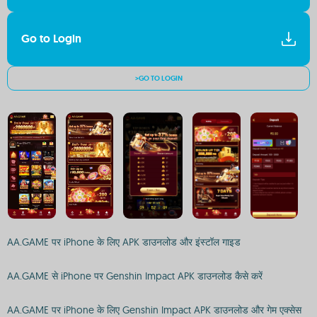
Go to Login
>GO TO LOGIN
AA.GAME पर iPhone के लिए APK डाउनलोड और इंस्टॉल गाइड
AA.GAME से iPhone पर Genshin Impact APK डाउनलोड कैसे करें
AA.GAME पर iPhone के लिए Genshin Impact APK डाउनलोड और गेम एक्सेस