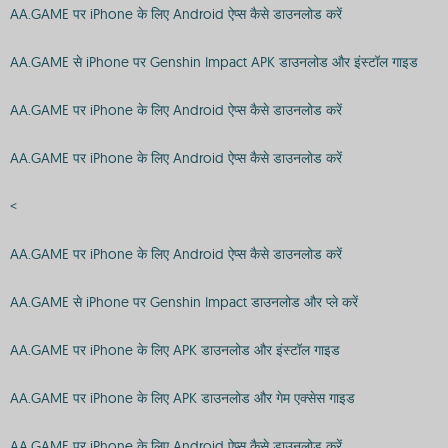
AA.GAME पर iPhone के लिए Android ऐप्स कैसे डाउनलोड करें
AA.GAME से iPhone पर Genshin Impact APK डाउनलोड और इंस्टॉल गाइड
AA.GAME पर iPhone के लिए Android ऐप्स कैसे डाउनलोड करें
AA.GAME पर iPhone के लिए Android ऐप्स कैसे डाउनलोड करें
<
AA.GAME पर iPhone के लिए Android ऐप्स कैसे डाउनलोड करें
AA.GAME से iPhone पर Genshin Impact डाउनलोड और प्ले करें
AA.GAME पर iPhone के लिए APK डाउनलोड और इंस्टॉल गाइड
AA.GAME पर iPhone के लिए APK डाउनलोड और गेम एक्सेस गाइड
AA.GAME पर iPhone के लिए Android ऐप्स कैसे डाउनलोड करें