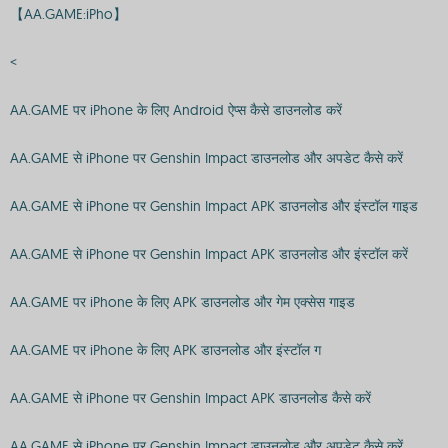
【AA.GAME:iPho】
<
AA.GAME पर iPhone के लिए Android ऐप्स कैसे डाउनलोड करें
AA.GAME से iPhone पर Genshin Impact डाउनलोड और अपडेट कैसे करें
AA.GAME से iPhone पर Genshin Impact APK डाउनलोड और इंस्टॉल गाइड
AA.GAME से iPhone पर Genshin Impact APK डाउनलोड और इंस्टॉल करें
AA.GAME पर iPhone के लिए APK डाउनलोड और गेम एक्सेस गाइड
AA.GAME पर iPhone के लिए APK डाउनलोड और इंस्टॉल ग
AA.GAME से iPhone पर Genshin Impact APK डाउनलोड कैसे करें
AA.GAME से iPhone पर Genshin Impact डाउनलोड और अपडेट कैसे करें