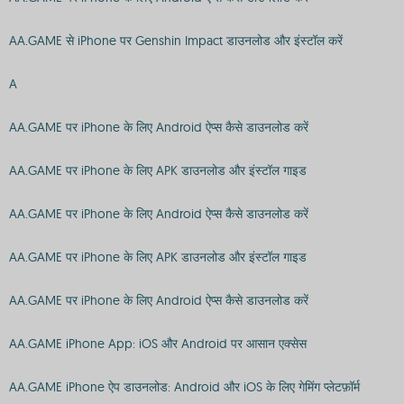
AA.GAME से iPhone पर Genshin Impact डाउनलोड और इंस्टॉल करें
A
AA.GAME पर iPhone के लिए Android ऐप्स कैसे डाउनलोड करें
AA.GAME पर iPhone के लिए APK डाउनलोड और इंस्टॉल गाइड
AA.GAME पर iPhone के लिए Android ऐप्स कैसे डाउनलोड करें
AA.GAME पर iPhone के लिए APK डाउनलोड और इंस्टॉल गाइड
AA.GAME पर iPhone के लिए Android ऐप्स कैसे डाउनलोड करें
AA.GAME iPhone App: iOS और Android पर आसान एक्सेस
AA.GAME iPhone ऐप डाउनलोड: Android और iOS के लिए गेमिंग प्लेटफ़ॉर्म