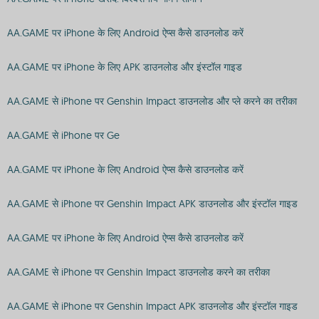
AA.GAME पर iPhone के लिए Android ऐप्स कैसे डाउनलोड करें
AA.GAME पर iPhone के लिए APK डाउनलोड और इंस्टॉल गाइड
AA.GAME से iPhone पर Genshin Impact डाउनलोड और प्ले करने का तरीका
AA.GAME से iPhone पर Ge
AA.GAME पर iPhone के लिए Android ऐप्स कैसे डाउनलोड करें
AA.GAME से iPhone पर Genshin Impact APK डाउनलोड और इंस्टॉल गाइड
AA.GAME पर iPhone के लिए Android ऐप्स कैसे डाउनलोड करें
AA.GAME से iPhone पर Genshin Impact डाउनलोड करने का तरीका
AA.GAME से iPhone पर Genshin Impact APK डाउनलोड और इंस्टॉल गाइड