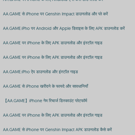
AA.GAME से iPhone पर Genshin Impact डाउनलोड और प्ले करें
AA.GAME:iPho पर Android और Apple डिवाइस के लिए APK डाउनलोड करें
AA.GAME पर iPhone के लिए APK डाउनलोड और इंस्टॉल गाइड
AA.GAME पर iPhone के लिए APK डाउनलोड और इंस्टॉल गाइड
AA.GAME:iPho ऐप डाउनलोड और इंस्टॉल गाइड
AA.GAME से iPhone खरीदने के फायदे और सावधानियाँ
【AA.GAME】iPhone गेम रिचार्ज डिस्काउंट प्लेटफॉर्म
AA.GAME पर iPhone के लिए APK डाउनलोड और इंस्टॉल गाइड
AA.GAME से iPhone पर Genshin Impact APK डाउनलोड कैसे करें