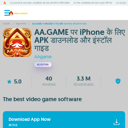
AA.GAME ऐप डाउनलोड: ANDROID और IOS प्लेटफॉर्म पर गेमिंग एक्सेस
AA गेम्स: ANDROID और IOS पर मुफ्त गेमिंग ऐप
AA GAME - A
HOME
/
समुदाय फोरम
/
AA.GAME पर IPHONE के लिए APK डाउनलोड और इंस्टॉल गाइड
AA.GAME पर iPhone के लिए
APK डाउनलोड और इंस्टॉल
गाइड
AAgame
#2
EDITORS
40
3.3 M
5.0
reviews
downloads
The best video game software
Download App Now
20.3.1.6