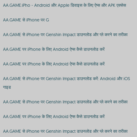
AA.GAME:iPho - Android और Apple डिवाइस के लिए ऐप्स और APK एक्सेस
AA.GAME से iPhone पर G
AA.GAME से iPhone पर Genshin Impact डाउनलोड और प्ले करने का तरीका
AA.GAME पर iPhone के लिए Android ऐप्स कैसे डाउनलोड करें
AA.GAME पर iPhone के लिए Android ऐप्स कैसे डाउनलोड करें
AA.GAME से iPhone पर Genshin Impact डाउनलोड करें: Android और iOS
गाइड
AA.GAME से iPhone पर Genshin Impact डाउनलोड और प्ले करने का तरीका
AA.GAME पर iPhone के लिए Android ऐप्स कैसे डाउनलोड करें
AA.GAME से iPhone पर Genshin Impact डाउनलोड और प्ले करने का तरीका