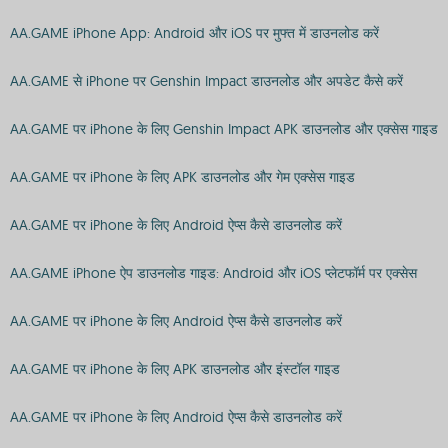
AA.GAME iPhone App: Android और iOS पर मुफ्त में डाउनलोड करें
AA.GAME से iPhone पर Genshin Impact डाउनलोड और अपडेट कैसे करें
AA.GAME पर iPhone के लिए Genshin Impact APK डाउनलोड और एक्सेस गाइड
AA.GAME पर iPhone के लिए APK डाउनलोड और गेम एक्सेस गाइड
AA.GAME पर iPhone के लिए Android ऐप्स कैसे डाउनलोड करें
AA.GAME iPhone ऐप डाउनलोड गाइड: Android और iOS प्लेटफॉर्म पर एक्सेस
AA.GAME पर iPhone के लिए Android ऐप्स कैसे डाउनलोड करें
AA.GAME पर iPhone के लिए APK डाउनलोड और इंस्टॉल गाइड
AA.GAME पर iPhone के लिए Android ऐप्स कैसे डाउनलोड करें