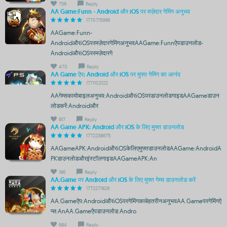
756
Reply
AA Game:Funn - Android और iOS पर मज़ेदार गेमिंग अनुभव
1770715996
AAGame:Funn-
AndroidऔरiOSपरमज़ेदारगेमिंगअनुभवAAGame:Funnऐपडाउनलोड-
AndroidऔरiOSपरमज़ेदारगे
470
Reply
AA Game ऐप: Android और iOS पर मुफ्त गेमिंग का आनंद
1771102122
AAगेम्सकामोबाइलअनुभव:AndroidऔरiOSपरडाउनलोडगाइडAAGameडाउन
लोडकरें:Androidऔर
817
Reply
AA Game APK: Android और iOS के लिए मुफ्त डाउनलोड
1772238675
AAGameAPK:AndroidऔरiOSकेलिएमुफ्तडाउनलोडAAGame:AndroidA
PKडाउनलोडऔरइंस्टॉलगाइडAAGameAPK:An
186
Reply
AA.Game पर Android और iOS के लिए मुफ्त गेम्स डाउनलोड करें
1772271828
AA.Gameऐप:AndroidऔरiOSपरगेमिंगकाबेहतरीनअनुभवAA.Gameपरगेमिंगऐ
प्स:AnAA.Gameऐपडाउनलोड:Andro
684
Reply