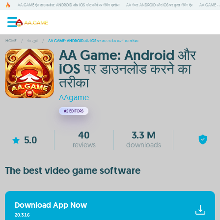
AA.GAME ऐप डाउनलोड: ANDROID और IOS प्लेटफॉर्म पर गेमिंग एक्सेस
AA गेम्स: ANDROID और IOS पर मुफ्त गेमिंग ऐप
AA GAME - A
HOME
/
गेम सूची
/
AA GAME: ANDROID और IOS पर डाउनलोड करने का तरीका
AA Game: Android और
iOS पर डाउनलोड करने का
तरीका
AAgame
#2
EDITORS
40
3.3 M
5.0
reviews
downloads
The best video game software
Download App Now
20.3.1.6