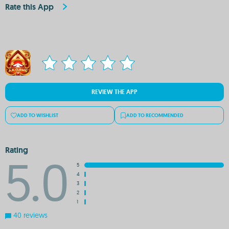
Rate this App
REVIEW THE APP
ADD TO WISHLIST
ADD TO RECOMMENDED
Rating
5.0
5
4
3
2
1
40 reviews