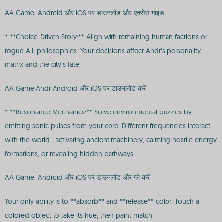
AA Game: Android और iOS पर डाउनलोड और एक्सेस गाइड
* **Choice-Driven Story:** Align with remaining human factions or
rogue A.I. philosophies. Your decisions affect Andr’s personality
matrix and the city’s fate.
AA Game:Andr Android और iOS पर डाउनलोड करें
* **Resonance Mechanics:** Solve environmental puzzles by
emitting sonic pulses from your core. Different frequencies interact
with the world—activating ancient machinery, calming hostile energy
formations, or revealing hidden pathways.
AA Game: Android और iOS पर डाउनलोड और प्ले करें
Your only ability is to **absorb** and **release** color. Touch a
colored object to take its hue, then paint match