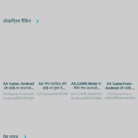
लोकप्रिय रैंकिंग
AA Game: Android
AA गेम्स एंड्रॉइड और
AA.GAME:Mobi पर
AA Game:Funn -
और iOS पर डाउनलोड
iOS पर मुफ्त में
गेमिंग ऐप्स डाउनलोड
Android और iOS पर
और एक्सेस गाइड
डाउनलोड करें
करें - Android और
मज़ेदार गेमिंग अनुभव
AAGame:AndroidऔरiOSपरडाउनलोडऔरएक्सेसगाइडAAGame:Andr-
AAGameडाउनलोडकरें:AndroidऔरiOSकेलिएमुफ्तगेमिंगऐपAAGameडाउनल
AA.GAME:MobiपरGenshinImpactAPKडाउनल
AAGame:Funn-
iOS के लिए एक्सेस
AndroidऔरiOSपरमुफ्तडाउनलोडAAगेम्सएंड
AndroidऔरiOSगाइडAA.GAME:Mobiपरमोबाइल
मज़ेदारगेमिंगकानयाप्ले
गेम गाइड