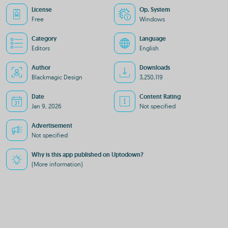
License
Op. System
Free
Windows
Category
Language
Editors
English
Author
Downloads
Blackmagic Design
3,250,119
Date
Content Rating
Jan 9, 2026
Not specified
Advertisement
Not specified
Why is this app published on Uptodown?
(More information)