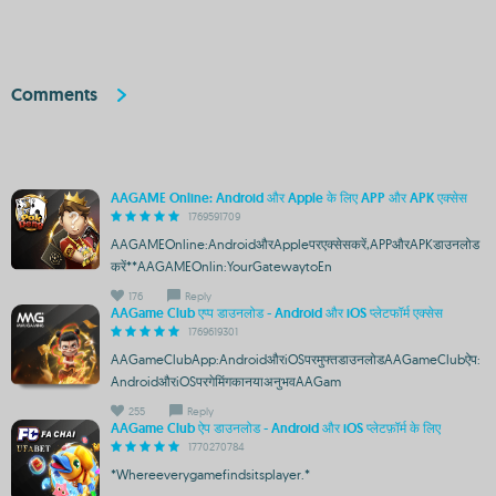
Comments
AAGAME Online: Android और Apple के लिए APP और APK एक्सेस
1769591709
AAGAMEOnline:AndroidऔरAppleपरएक्सेसकरें,APPऔरAPKडाउनलोड
करें**AAGAMEOnlin:YourGatewaytoEn
176
Reply
AAGame Club एप्प डाउनलोड - Android और iOS प्लेटफॉर्म एक्सेस
1769619301
AAGameClubApp:AndroidऔरiOSपरमुफ्तडाउनलोडAAGameClubऐप:
AndroidऔरiOSपरगेमिंगकानयाअनुभवAAGam
255
Reply
AAGame Club ऐप डाउनलोड - Android और iOS प्लेटफ़ॉर्म के लिए
1770270784
*Whereeverygamefindsitsplayer.*