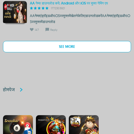
AA गेम्स डाउनलोड करें: Android और iOS पर मुफ्त गेमिंग एप
1772303921
AAगेम्सएंड्रॉइडऔरiOSपरमुफ्तमेंखेलनेकेलिएडाउनलोडकरेंAAगेम्सएंड्रॉइडऔरiO
Sपरमुफ्तमेंडाउनलोड
147
Reply
SEE MORE
होमपेज