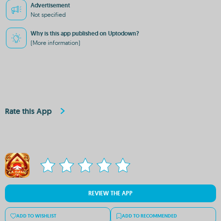
Advertisement
Not specified
Why is this app published on Uptodown?
(More information)
Rate this App
REVIEW THE APP
ADD TO WISHLIST
ADD TO RECOMMENDED