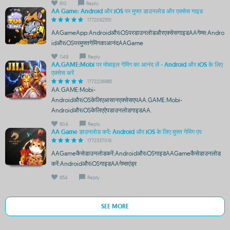
610
Reply
AA Game: Android और iOS पर मुफ्त डाउनलोड और एक्सेस गाइड
1772062551
AAGameApp:AndroidऔरiOSपरडाउनलोडऔरएक्सेसगाइडAAगेम्स:Andro
idऔरiOSपरमुफ्तगेमिंगकाआनंदAAGame
1149
Reply
AA.GAME:Mobi पर मोबाइल गेमिंग का आनंद लें - Android और iOS के लिए
एक्सेस करें
1772226985
AA.GAME:Mobi-
AndroidऔरiOSकेलिएआसानएक्सेसएपAA.GAME:Mobi-
AndroidऔरiOSकेलिएऐपडाउनलोडगाइडAA.
604
Reply
AA Game डाउनलोड करें: Android और iOS के लिए मुफ्त गेमिंग एप
1772337016
AAGameकैसेडाउनलोडकरें:AndroidऔरiOSगाइडAAGameकैसेडाउनलोड
करें:AndroidऔरiOSगाइडAAगेम्सएंड्र
654
Reply
SEE MORE