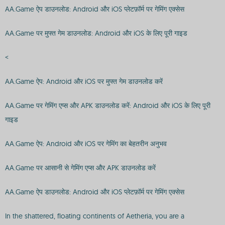
AA.Game ऐप डाउनलोड: Android और iOS प्लेटफ़ॉर्म पर गेमिंग एक्सेस
AA.Game पर मुफ्त गेम डाउनलोड: Android और iOS के लिए पूरी गाइड
<
AA.Game ऐप: Android और iOS पर मुफ्त गेम डाउनलोड करें
AA.Game पर गेमिंग एप्स और APK डाउनलोड करें: Android और iOS के लिए पूरी
गाइड
AA.Game ऐप: Android और iOS पर गेमिंग का बेहतरीन अनुभव
AA.Game पर आसानी से गेमिंग एप्स और APK डाउनलोड करें
AA.Game ऐप डाउनलोड: Android और iOS प्लेटफ़ॉर्म पर गेमिंग एक्सेस
In the shattered, floating continents of Aetheria, you are a