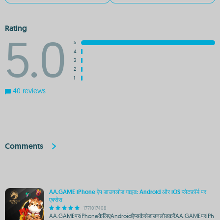
Rating
5.0
5
4
3
2
1
40 reviews
Comments
AA.GAME iPhone ऐप डाउनलोड गाइड: Android और iOS प्लेटफ़ॉर्म पर
एक्सेस
1771017408
AA.GAMEपरiPhoneकेलिएAndroidऐप्सकैसेडाउनलोडकरेंAA.GAMEपरiPh