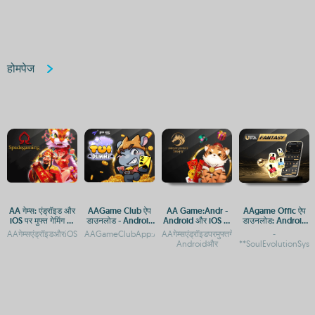
होमपेज
AA गेम्स: एंड्रॉइड और
AAGame Club ऐप
AA Game:Andr -
AAgame Offic ऐप
iOS पर मुफ्त गेमिंग का
डाउनलोड - Android
Android और iOS पर
डाउनलोड: Android
आनंद
और iOS प्लेटफ़ॉर्म पर
मुफ्त डाउनलोड
और iOS प्लेटफ़ॉर्म पर
AAगेम्सएंड्रॉइडऔरiOSपरमुफ्तमेंखेलनेकेलिएडाउनलोडकरेंAAगेम्सडाउनलोडकरें:AndroidऔरiOSकेलिए
AAGameClubApp:AndroidऔरiOSपरडाउनलोडकरें
AAगेम्सएंड्रॉइडपरमुफ्तगेम्सAAGame:Andro
-
एक्सेस
एक्सेस गाइड
Androidऔर
**SoulEvolutionSys