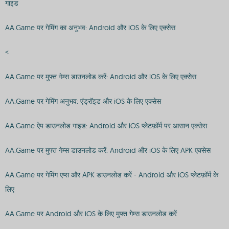
गाइड
AA.Game पर गेमिंग का अनुभव: Android और iOS के लिए एक्सेस
<
AA.Game पर मुफ्त गेम्स डाउनलोड करें: Android और iOS के लिए एक्सेस
AA.Game पर गेमिंग अनुभव: एंड्रॉइड और iOS के लिए एक्सेस
AA.Game ऐप डाउनलोड गाइड: Android और iOS प्लेटफ़ॉर्म पर आसान एक्सेस
AA.Game पर मुफ्त गेम्स डाउनलोड करें: Android और iOS के लिए APK एक्सेस
AA.Game पर गेमिंग एप्स और APK डाउनलोड करें - Android और iOS प्लेटफ़ॉर्म के
लिए
AA.Game पर Android और iOS के लिए मुफ्त गेम्स डाउनलोड करें