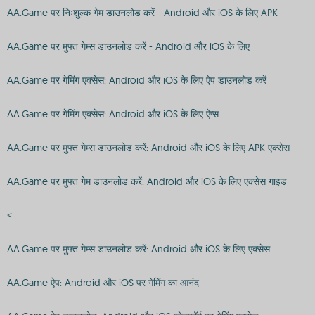
AA.Game पर निःशुल्क गेम डाउनलोड करें - Android और iOS के लिए APK
AA.Game पर मुफ्त गेम्स डाउनलोड करें - Android और iOS के लिए
AA.Game पर गेमिंग एक्सेस: Android और iOS के लिए ऐप डाउनलोड करें
AA.Game पर गेमिंग एक्सेस: Android और iOS के लिए ऐप्स
AA.Game पर मुफ्त गेम्स डाउनलोड करें: Android और iOS के लिए APK एक्सेस
AA.Game पर मुफ्त गेम डाउनलोड करें: Android और iOS के लिए एक्सेस गाइड
<
AA.Game पर मुफ्त गेम्स डाउनलोड करें: Android और iOS के लिए एक्सेस
AA.Game ऐप: Android और iOS पर गेमिंग का आनंद