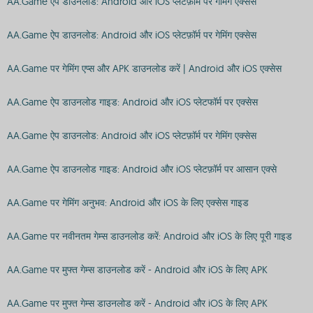
AA.Game ऐप डाउनलोड: Android और iOS प्लेटफ़ॉर्म पर गेमिंग एक्सेस
AA.Game ऐप डाउनलोड: Android और iOS प्लेटफ़ॉर्म पर गेमिंग एक्सेस
AA.Game पर गेमिंग एप्स और APK डाउनलोड करें | Android और iOS एक्सेस
AA.Game ऐप डाउनलोड गाइड: Android और iOS प्लेटफॉर्म पर एक्सेस
AA.Game ऐप डाउनलोड: Android और iOS प्लेटफ़ॉर्म पर गेमिंग एक्सेस
AA.Game ऐप डाउनलोड गाइड: Android और iOS प्लेटफ़ॉर्म पर आसान एक्से
AA.Game पर गेमिंग अनुभव: Android और iOS के लिए एक्सेस गाइड
AA.Game पर नवीनतम गेम्स डाउनलोड करें: Android और iOS के लिए पूरी गाइड
AA.Game पर मुफ्त गेम्स डाउनलोड करें - Android और iOS के लिए APK
AA.Game पर मुफ्त गेम्स डाउनलोड करें - Android और iOS के लिए APK