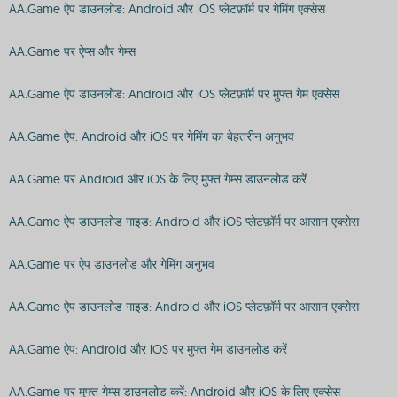
AA.Game ऐप डाउनलोड: Android और iOS प्लेटफ़ॉर्म पर गेमिंग एक्सेस
AA.Game पर ऐप्स और गेम्स
AA.Game ऐप डाउनलोड: Android और iOS प्लेटफ़ॉर्म पर मुफ्त गेम एक्सेस
AA.Game ऐप: Android और iOS पर गेमिंग का बेहतरीन अनुभव
AA.Game पर Android और iOS के लिए मुफ्त गेम्स डाउनलोड करें
AA.Game ऐप डाउनलोड गाइड: Android और iOS प्लेटफ़ॉर्म पर आसान एक्सेस
AA.Game पर ऐप डाउनलोड और गेमिंग अनुभव
AA.Game ऐप डाउनलोड गाइड: Android और iOS प्लेटफ़ॉर्म पर आसान एक्सेस
AA.Game ऐप: Android और iOS पर मुफ्त गेम डाउनलोड करें
AA.Game पर मुफ्त गेम्स डाउनलोड करें: Android और iOS के लिए एक्सेस