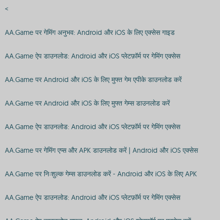
<
AA.Game पर गेमिंग अनुभव: Android और iOS के लिए एक्सेस गाइड
AA.Game ऐप डाउनलोड: Android और iOS प्लेटफ़ॉर्म पर गेमिंग एक्सेस
AA.Game पर Android और iOS के लिए मुफ्त गेम एपीके डाउनलोड करें
AA.Game पर Android और iOS के लिए मुफ्त गेम्स डाउनलोड करें
AA.Game ऐप डाउनलोड: Android और iOS प्लेटफ़ॉर्म पर गेमिंग एक्सेस
AA.Game पर गेमिंग एप्स और APK डाउनलोड करें | Android और iOS एक्सेस
AA.Game पर निःशुल्क गेम्स डाउनलोड करें - Android और iOS के लिए APK
AA.Game ऐप डाउनलोड: Android और iOS प्लेटफ़ॉर्म पर गेमिंग एक्सेस