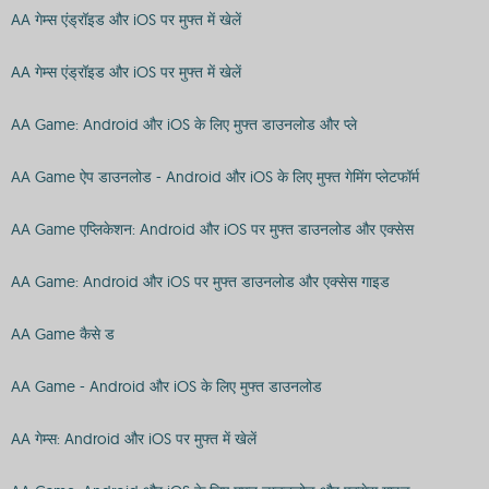
AA गेम्स एंड्रॉइड और iOS पर मुफ्त में खेलें
AA गेम्स एंड्रॉइड और iOS पर मुफ्त में खेलें
AA Game: Android और iOS के लिए मुफ्त डाउनलोड और प्ले
AA Game ऐप डाउनलोड - Android और iOS के लिए मुफ्त गेमिंग प्लेटफॉर्म
AA Game एप्लिकेशन: Android और iOS पर मुफ्त डाउनलोड और एक्सेस
AA Game: Android और iOS पर मुफ्त डाउनलोड और एक्सेस गाइड
AA Game कैसे ड
AA Game - Android और iOS के लिए मुफ्त डाउनलोड
AA गेम्स: Android और iOS पर मुफ्त में खेलें