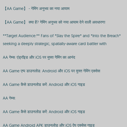
【AA Game】 - गेमिंग अनुभव का नया आयाम
【AA Game】 क्या है? गेमिंग अनुभव को नया आयाम देने वाली अवधारणा
**Target Audience:** Fans of *Slay the Spire* and *Into the Breach*
seeking a deeply strategic, spatially-aware card battler with
AA गेम्स: एंड्रॉइड और iOS पर मुफ्त गेमिंग का आनंद
AA Game एप्प डाउनलोड: Android और iOS पर मुफ्त गेमिंग एक्सेस
AA Game कैसे डाउनलोड करें: Android और iOS गाइड
AA गेम्स:
AA Game कैसे डाउनलोड करें: Android और iOS गाइड
AA Game Android APK डाउनलोड और iOS ऐप एक्सेस गाइड