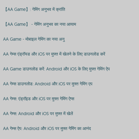
【AA Game】: गेमिंग अनुभव में क्रांति
【AA Game】 - गेमिंग अनुभव का नया आयाम
AA Game - मोबाइल गेमिंग का नया अनु
AA गेम्स एंड्रॉयड और iOS पर मुफ्त में खेलने के लिए डाउनलोड करें
AA Game डाउनलोड करें: Android और iOS के लिए मुफ्त गेमिंग ऐप
AA गेम्स डाउनलोड: Android और iOS पर मुफ्त गेमिंग एप
AA गेम्स: एंड्रॉइड और iOS पर मुफ्त गेमिंग ऐप्स
AA गेम्स: Android और iOS पर मुफ्त में खेलें
AA गेम्स ऐप: Android और iOS पर मुफ्त गेमिंग का आनंद