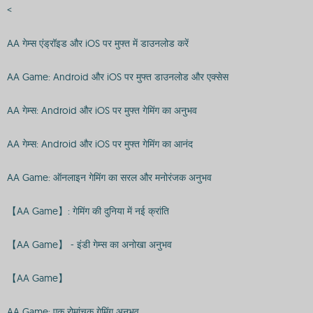
<
AA गेम्स एंड्रॉइड और iOS पर मुफ्त में डाउनलोड करें
AA Game: Android और iOS पर मुफ्त डाउनलोड और एक्सेस
AA गेम्स: Android और iOS पर मुफ्त गेमिंग का अनुभव
AA गेम्स: Android और iOS पर मुफ्त गेमिंग का आनंद
AA Game: ऑनलाइन गेमिंग का सरल और मनोरंजक अनुभव
【AA Game】: गेमिंग की दुनिया में नई क्रांति
【AA Game】 - इंडी गेम्स का अनोखा अनुभव
【AA Game】
AA Game: एक रोमांचक गेमिंग अनुभव