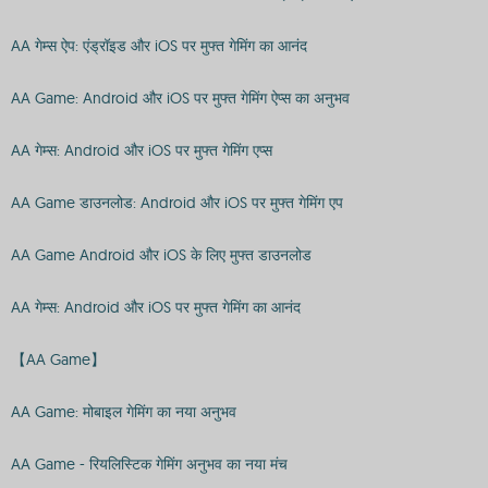
AA गेम्स ऐप: एंड्रॉइड और iOS पर मुफ्त गेमिंग का आनंद
AA Game: Android और iOS पर मुफ्त गेमिंग ऐप्स का अनुभव
AA गेम्स: Android और iOS पर मुफ्त गेमिंग एप्स
AA Game डाउनलोड: Android और iOS पर मुफ्त गेमिंग एप
AA Game Android और iOS के लिए मुफ्त डाउनलोड
AA गेम्स: Android और iOS पर मुफ्त गेमिंग का आनंद
【AA Game】
AA Game: मोबाइल गेमिंग का नया अनुभव
AA Game - रियलिस्टिक गेमिंग अनुभव का नया मंच