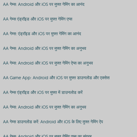
AA गेम्स: Android और iOS पर मुफ्त गेमिंग का आनंद
AA गेम्स एंड्रॉइड और iOS पर मुफ्त गेमिंग एप्स
AA गेम्स: एंड्रॉइड और iOS पर मुफ्त गेमिंग का आनंद
AA गेम्स: Android और iOS पर मुफ्त गेमिंग का अनुभव
AA गेम्स: Android और iOS पर मुफ्त गेमिंग ऐप्स का अनुभव
AA Game App: Android और iOS पर मुफ्त डाउनलोड और एक्सेस
AA गेम्स एंड्रॉइड और iOS पर मुफ्त में डाउनलोड करें
AA गेम्स: Android और iOS पर मुफ्त गेमिंग का अनुभव
AA गेम्स डाउनलोड करें: Android और iOS के लिए मुफ्त गेमिंग ऐप
AA गेम्स: Android और iOS पर मुफ्त गेमिंग एप्स का संग्रह