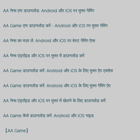
AA गेम्स एप्प डाउनलोड: Android और iOS पर मुफ्त गेमिंग
AA Game एप्प डाउनलोड करें - Android और iOS पर मुफ्त गेमिंग
AA गेम्स का मज़ा लें: Android और iOS पर बेस्ट गेमिंग ऐप्स
AA गेम्स एंड्रॉइड और iOS पर मुफ्त में डाउनलोड करें
AA Game डाउनलोड करें: Android और iOS के लिए मुफ्त ऐप एक्सेस
AA Game डाउनलोड करें: Android और iOS के लिए मुफ्त गेमिंग ऐप
AA गेम्स एंड्रॉइड और iOS पर मुफ्त में खेलने के लिए डाउनलोड करें
AA Game कैसे डाउनलोड करें: Android और iOS गाइड
【AA Game】