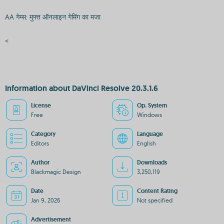
AA गेम्स: मुफ्त ऑनलाइन गेमिंग का मजा
<
Information about DaVinci Resolve 20.3.1.6
License
Op. System
Free
Windows
Category
Language
Editors
English
Author
Downloads
Blackmagic Design
3,250,119
Date
Content Rating
Jan 9, 2026
Not specified
Advertisement