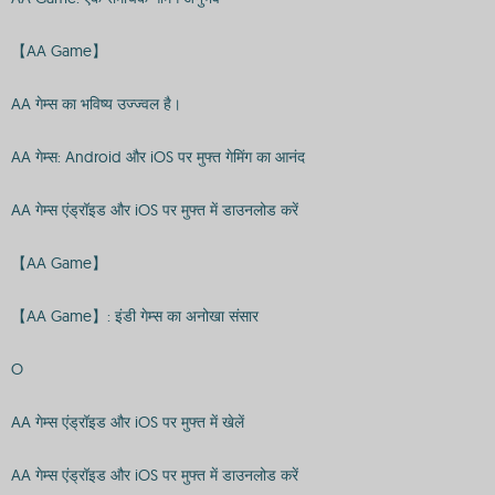
【AA Game】
AA गेम्स का भविष्य उज्ज्वल है।
AA गेम्स: Android और iOS पर मुफ्त गेमिंग का आनंद
AA गेम्स एंड्रॉइड और iOS पर मुफ्त में डाउनलोड करें
【AA Game】
【AA Game】: इंडी गेम्स का अनोखा संसार
O
AA गेम्स एंड्रॉइड और iOS पर मुफ्त में खेलें
AA गेम्स एंड्रॉइड और iOS पर मुफ्त में डाउनलोड करें