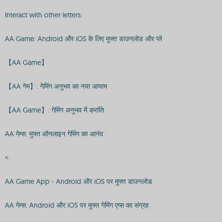
Interact with other letters:
AA Game: Android और iOS के लिए मुफ्त डाउनलोड और प्ले
【AA Game】
【AA गेम】: गेमिंग अनुभव का नया आयाम
【AA Game】: गेमिंग अनुभव में क्रांति
AA गेम्स: मुफ्त ऑनलाइन गेमिंग का आनंद
<
AA Game App - Android और iOS पर मुफ्त डाउनलोड
AA गेम्स: Android और iOS पर मुफ्त गेमिंग एप्स का संग्रह