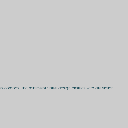
ss combos. The minimalist visual design ensures zero distraction—