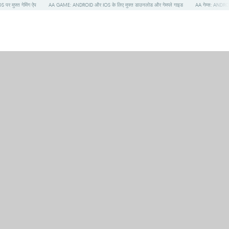
S पर मुफ्त गेमिंग ऐप
AA GAME: ANDROID और IOS के लिए मुफ्त डाउनलोड और गेमप्ले गाइड
AA गेम्स: ANDROI