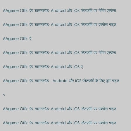
AAgame Offic ऐप डाउनलोड: Android और iOS प्लेटफ़ॉर्म पर गेमिंग एक्सेस
AAgame Offic ऐप डाउनलोड: Android और iOS प्लेटफ़ॉर्म पर एक्सेस गाइड
AAgame Offic ऐ
AAgame Offic ऐप डाउनलोड: Android और iOS प्लेटफ़ॉर्म पर गेमिंग एक्सेस
AAgame Offic ऐप डाउनलोड: Android और iOS प्
AAgame Offic ऐप डाउनलोड - Android और iOS प्लेटफ़ॉर्म के लिए पूरी गाइड
<
AAgame Offic ऐप डाउनलोड: Android और iOS प्लेटफ़ॉर्म पर एक्सेस गाइड
AAgame Offic ऐप डाउनलोड: Android और iOS प्लेटफ़ॉर्म पर एक्सेस गाइड