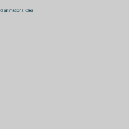
rd animations. Clea