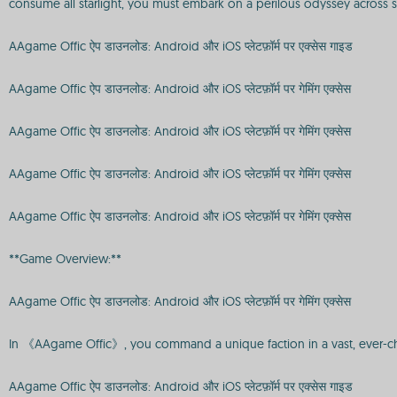
consume all starlight, you must embark on a perilous odyssey across s
AAgame Offic ऐप डाउनलोड: Android और iOS प्लेटफ़ॉर्म पर एक्सेस गाइड
AAgame Offic ऐप डाउनलोड: Android और iOS प्लेटफ़ॉर्म पर गेमिंग एक्सेस
AAgame Offic ऐप डाउनलोड: Android और iOS प्लेटफ़ॉर्म पर गेमिंग एक्सेस
AAgame Offic ऐप डाउनलोड: Android और iOS प्लेटफ़ॉर्म पर गेमिंग एक्सेस
AAgame Offic ऐप डाउनलोड: Android और iOS प्लेटफ़ॉर्म पर गेमिंग एक्सेस
**Game Overview:**
AAgame Offic ऐप डाउनलोड: Android और iOS प्लेटफ़ॉर्म पर गेमिंग एक्सेस
In 《AAgame Offic》, you command a unique faction in a vast, ever-chan
AAgame Offic ऐप डाउनलोड: Android और iOS प्लेटफ़ॉर्म पर एक्सेस गाइड