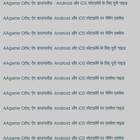
AAgame Offic ऐप डाउनलोड - Android और iOS प्लेटफ़ॉर्म के लिए पूरी गाइड
AAgame Offic ऐप डाउनलोड: Android और iOS प्लेटफ़ॉर्म पर गेमिंग एक्सेस
AAgame Offic ऐप डाउनलोड: Android और iOS प्लेटफ़ॉर्म पर गेमिंग एक्सेस
AAgame Offic ऐप डाउनलोड: Android और iOS प्लेटफ़ॉर्म के लिए पूरी गाइड
AAgame Offic ऐप डाउनलोड: Android और iOS प्लेटफ़ॉर्म के लिए पूरी गाइड
AAgame Offic ऐप डाउनलोड: Android और iOS प्लेटफ़ॉर्म पर एक्सेस गाइड
AAgame Offic ऐप डाउनलोड: Android और iOS प्लेटफ़ॉर्म पर गेमिंग एक्सेस
AAgame Offic ऐप डाउनलोड: Android और iOS प्लेटफ़ॉर्म पर एक्सेस गाइड
AAgame Offic ऐप डाउनलोड: Android और iOS प्लेटफ़ॉर्म पर एक्सेस गाइड
AAgame Offic ऐप डाउनलोड: Android और iOS प्लेटफ़ॉर्म पर गेमिंग एक्सेस