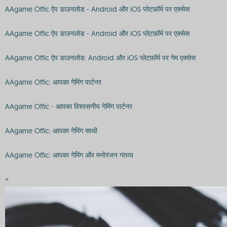
AAgame Offic ऐप डाउनलोड - Android और iOS प्लेटफ़ॉर्म पर एक्सेस
AAgame Offic ऐप डाउनलोड - Android और iOS प्लेटफ़ॉर्म पर एक्सेस
AAgame Offic ऐप डाउनलोड: Android और iOS प्लेटफ़ॉर्म पर गेम एक्सेस
AAgame Offic: आपका गेमिंग पार्टनर
AAgame Offic - आपका विश्वसनीय गेमिंग पार्टनर
AAgame Offic: आपका गेमिंग साथी
AAgame Offic: आपका गेमिंग और मनोरंजन गंतव्य
<