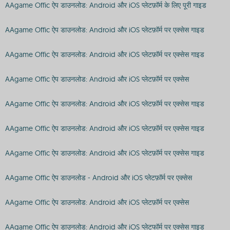
AAgame Offic ऐप डाउनलोड: Android और iOS प्लेटफ़ॉर्म के लिए पूरी गाइड
AAgame Offic ऐप डाउनलोड: Android और iOS प्लेटफ़ॉर्म पर एक्सेस गाइड
AAgame Offic ऐप डाउनलोड: Android और iOS प्लेटफ़ॉर्म पर एक्सेस गाइड
AAgame Offic ऐप डाउनलोड: Android और iOS प्लेटफ़ॉर्म पर एक्सेस
AAgame Offic ऐप डाउनलोड: Android और iOS प्लेटफ़ॉर्म पर एक्सेस गाइड
AAgame Offic ऐप डाउनलोड: Android और iOS प्लेटफ़ॉर्म पर एक्सेस गाइड
AAgame Offic ऐप डाउनलोड: Android और iOS प्लेटफ़ॉर्म पर एक्सेस गाइड
AAgame Offic ऐप डाउनलोड - Android और iOS प्लेटफ़ॉर्म पर एक्सेस
AAgame Offic ऐप डाउनलोड: Android और iOS प्लेटफ़ॉर्म पर एक्सेस
AAgame Offic ऐप डाउनलोड: Android और iOS प्लेटफॉर्म पर एक्सेस गाइड