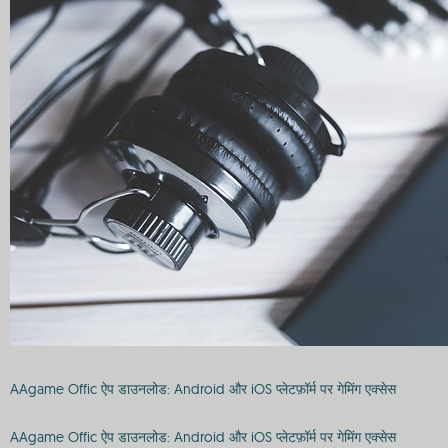
AAgame Offic ऐप डाउनलोड: Android और iOS प्लेटफ़ॉर्म पर गेमिंग एक्सेस
AAgame Offic ऐप डाउनलोड: Android और iOS प्लेटफ़ॉर्म पर गेमिंग एक्सेस