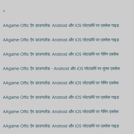
<
AAgame Offic ऐप डाउनलोड: Android और iOS प्लेटफ़ॉर्म पर एक्सेस गाइड
AAgame Offic ऐप डाउनलोड: Android और iOS प्लेटफ़ॉर्म पर एक्सेस गाइड
AAgame Offic ऐप डाउनलोड: Android और iOS प्लेटफ़ॉर्म पर गेमिंग एक्सेस
AAgame Offic ऐप डाउनलोड - Android और iOS प्लेटफ़ॉर्म पर मुफ्त एक्सेस
AAgame Offic ऐप डाउनलोड: Android और iOS प्लेटफ़ॉर्म पर गेमिंग एक्सेस
AAgame Offic ऐप डाउनलोड: Android और iOS प्लेटफ़ॉर्म पर एक्सेस गाइड
AAgame Offic ऐप डाउनलोड: Android और iOS प्लेटफ़ॉर्म पर गेमिंग एक्सेस
AAgame Offic ऐप डाउनलोड: Android और iOS प्लेटफ़ॉर्म पर एक्सेस गाइड