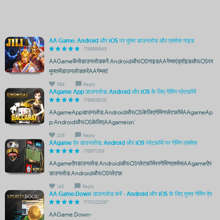
AA Game: Android और iOS पर मुफ्त डाउनलोड और एक्सेस गाइड
1769581649
AAGameकैसेडाउनलोडकरें:AndroidऔरiOSगाइडAAगेम्सएंड्रॉइडऔरiOSपर
मुफ्तमेंडाउनलोडकरेंAAगेम्सएं
584
Reply
AAgame App डाउनलोड: Android और iOS के लिए गेमिंग प्लेटफ़ॉर्म
1769626091
AAgameAppडाउनलोड:AndroidऔरiOSकेलिएगेमिंगप्लेटफ़ॉर्मAAgameAp
p:AndroidऔरiOSकेलिएAAgameisn'
229
Reply
AAgame ऐप डाउनलोड: Android और iOS प्लेटफ़ॉर्म पर गेमिंग एक्सेस
1769711319
AAgameऐपडाउनलोड:AndroidऔरiOSप्लेटफ़ॉर्मपरगेमिंगएक्सेसAAgameऐप
डाउनलोड:AndroidऔरiOSप्लेटफ़
145
Reply
AA Game:Down डाउनलोड करें - Android और iOS के लिए मुफ्त गेमिंग ऐप
1770022287
AAGame:Down-