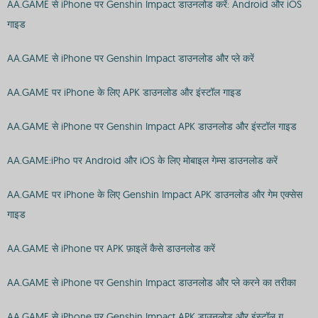
AA.GAME से iPhone पर Genshin Impact डाउनलोड करें: Android और iOS
गाइड
AA.GAME से iPhone पर Genshin Impact डाउनलोड और प्ले करें
AA.GAME पर iPhone के लिए APK डाउनलोड और इंस्टॉल गाइड
AA.GAME से iPhone पर Genshin Impact APK डाउनलोड और इंस्टॉल गाइड
AA.GAME:iPho पर Android और iOS के लिए मोबाइल गेम्स डाउनलोड करें
AA.GAME पर iPhone के लिए Genshin Impact APK डाउनलोड और गेम एक्सेस
गाइड
AA.GAME से iPhone पर APK फ़ाइलें कैसे डाउनलोड करें
AA.GAME से iPhone पर Genshin Impact डाउनलोड और प्ले करने का तरीका
AA.GAME से iPhone पर Genshin Impact APK डाउनलोड और इंस्टॉल ग