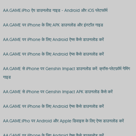
AA.GAME:iPho ऐप डाउनलोड गाइड - Android और iOS प्लेटफॉर्म
AA.GAME पर iPhone के लिए APK डाउनलोड और इंस्टॉल गाइड
AA.GAME पर iPhone के लिए Android ऐप्स कैसे डाउनलोड करें
AA.GAME पर iPhone के लिए Android ऐप्स कैसे डाउनलोड करें
AA.GAME से iPhone पर Genshin Impact डाउनलोड करें: क्रॉस-प्लेटफ़ॉर्म गेमिंग
गाइड
AA.GAME से iPhone पर Genshin Impact APK डाउनलोड कैसे करें
AA.GAME पर iPhone के लिए Android ऐप्स कैसे डाउनलोड करें
AA.GAME:iPho पर Android और Apple डिवाइस के लिए ऐप्स डाउनलोड करें
AA.GAME पर iPhone के लिए Android ऐप्स कैसे डाउनलोड करें