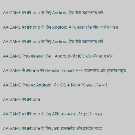
AA.GAME पर iPhone के लिए Android ऐप्स कैसे डाउनलोड करें
AA.GAME पर iPhone के लिए Android APK डाउनलोड और एक्सेस गाइड
AA.GAME पर iPhone के लिए Android ऐप्स कैसे डाउनलोड करें
AA.GAME:iPho ऐप डाउनलोड - Android और iOS प्लेटफॉर्म पर एक्सेस
AA.GAME से iPhone पर Genshin Impact APK डाउनलोड और इंस्टॉल गाइड
AA.GAME:iPho पर Android और iOS के लिए APK डाउनलोड करें
AA.GAME पर iPhone
AA.GAME पर iPhone के लिए APK डाउनलोड और इंस्टॉल गाइड
AA.GAME पर iPhone के लिए APK डाउनलोड और इंस्टॉल गाइड