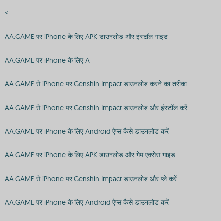
<
AA.GAME पर iPhone के लिए APK डाउनलोड और इंस्टॉल गाइड
AA.GAME पर iPhone के लिए A
AA.GAME से iPhone पर Genshin Impact डाउनलोड करने का तरीका
AA.GAME से iPhone पर Genshin Impact डाउनलोड और इंस्टॉल करें
AA.GAME पर iPhone के लिए Android ऐप्स कैसे डाउनलोड करें
AA.GAME पर iPhone के लिए APK डाउनलोड और गेम एक्सेस गाइड
AA.GAME से iPhone पर Genshin Impact डाउनलोड और प्ले करें
AA.GAME पर iPhone के लिए Android ऐप्स कैसे डाउनलोड करें