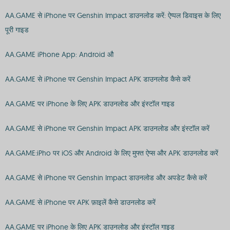
AA.GAME से iPhone पर Genshin Impact डाउनलोड करें: ऐप्पल डिवाइस के लिए
पूरी गाइड
AA.GAME iPhone App: Android औ
AA.GAME से iPhone पर Genshin Impact APK डाउनलोड कैसे करें
AA.GAME पर iPhone के लिए APK डाउनलोड और इंस्टॉल गाइड
AA.GAME से iPhone पर Genshin Impact APK डाउनलोड और इंस्टॉल करें
AA.GAME:iPho पर iOS और Android के लिए मुफ्त ऐप्स और APK डाउनलोड करें
AA.GAME से iPhone पर Genshin Impact डाउनलोड और अपडेट कैसे करें
AA.GAME से iPhone पर APK फ़ाइलें कैसे डाउनलोड करें
AA.GAME पर iPhone के लिए APK डाउनलोड और इंस्टॉल गाइड