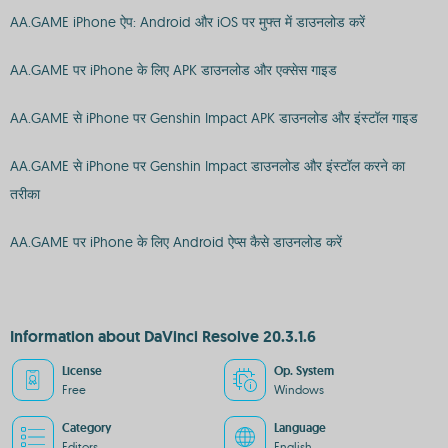
AA.GAME iPhone ऐप: Android और iOS पर मुफ्त में डाउनलोड करें
AA.GAME पर iPhone के लिए APK डाउनलोड और एक्सेस गाइड
AA.GAME से iPhone पर Genshin Impact APK डाउनलोड और इंस्टॉल गाइड
AA.GAME से iPhone पर Genshin Impact डाउनलोड और इंस्टॉल करने का
तरीका
AA.GAME पर iPhone के लिए Android ऐप्स कैसे डाउनलोड करें
Information about DaVinci Resolve 20.3.1.6
License
Op. System
Free
Windows
Category
Language
Editors
English