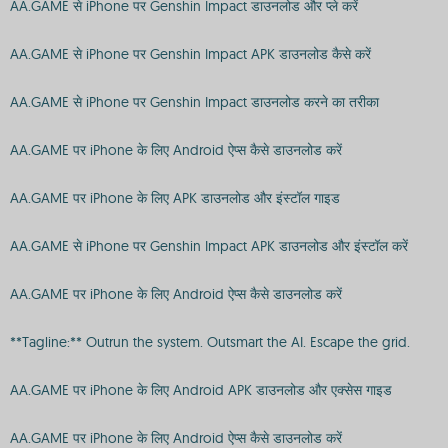
AA.GAME से iPhone पर Genshin Impact डाउनलोड और प्ले करें
AA.GAME से iPhone पर Genshin Impact APK डाउनलोड कैसे करें
AA.GAME से iPhone पर Genshin Impact डाउनलोड करने का तरीका
AA.GAME पर iPhone के लिए Android ऐप्स कैसे डाउनलोड करें
AA.GAME पर iPhone के लिए APK डाउनलोड और इंस्टॉल गाइड
AA.GAME से iPhone पर Genshin Impact APK डाउनलोड और इंस्टॉल करें
AA.GAME पर iPhone के लिए Android ऐप्स कैसे डाउनलोड करें
**Tagline:** Outrun the system. Outsmart the AI. Escape the grid.
AA.GAME पर iPhone के लिए Android APK डाउनलोड और एक्सेस गाइड
AA.GAME पर iPhone के लिए Android ऐप्स कैसे डाउनलोड करें