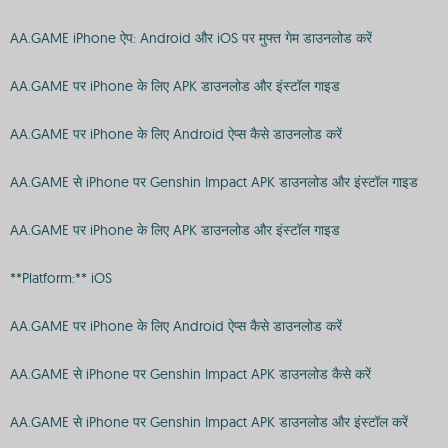
AA.GAME iPhone ऐप: Android और iOS पर मुफ्त गेम डाउनलोड करें
AA.GAME पर iPhone के लिए APK डाउनलोड और इंस्टॉल गाइड
AA.GAME पर iPhone के लिए Android ऐप्स कैसे डाउनलोड करें
AA.GAME से iPhone पर Genshin Impact APK डाउनलोड और इंस्टॉल गाइड
AA.GAME पर iPhone के लिए APK डाउनलोड और इंस्टॉल गाइड
**Platform:** iOS
AA.GAME पर iPhone के लिए Android ऐप्स कैसे डाउनलोड करें
AA.GAME से iPhone पर Genshin Impact APK डाउनलोड कैसे करें
AA.GAME से iPhone पर Genshin Impact APK डाउनलोड और इंस्टॉल करें