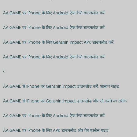
AA.GAME पर iPhone के लिए Android ऐप्स कैसे डाउनलोड करें
AA.GAME पर iPhone के लिए Android ऐप्स कैसे डाउनलोड करें
AA.GAME पर iPhone के लिए Genshin Impact APK डाउनलोड करें
AA.GAME पर iPhone के लिए Android ऐप्स कैसे डाउनलोड करें
<
AA.GAME से iPhone पर Genshin Impact डाउनलोड करें: आसान गाइड
AA.GAME से iPhone पर Genshin Impact डाउनलोड और प्ले करने का तरीका
AA.GAME पर iPhone के लिए Android ऐप्स कैसे डाउनलोड करें
AA.GAME पर iPhone के लिए APK डाउनलोड और गेम एक्सेस गाइड