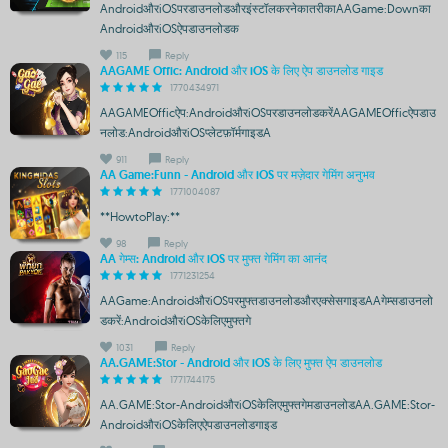
AndroidऔरiOSपरडाउनलोडऔरइंस्टॉलकरनेकातरीकाAAGame:Downका
AndroidऔरiOSऐपडाउनलोडक
115
Reply
AAGAME Offic: Android और iOS के लिए ऐप डाउनलोड गाइड
1770434971
AAGAMEOfficऐप:AndroidऔरiOSपरडाउनलोडकरेंAAGAMEOfficऐपडाउ
नलोड:AndroidऔरiOSप्लेटफ़ॉर्मगाइडA
911
Reply
AA Game:Funn - Android और iOS पर मज़ेदार गेमिंग अनुभव
1771004087
**HowtoPlay:**
98
Reply
AA गेम्स: Android और iOS पर मुफ्त गेमिंग का आनंद
1771231254
AAGame:AndroidऔरiOSपरमुफ्तडाउनलोडऔरएक्सेसगाइडAAगेम्सडाउनलो
डकरें:AndroidऔरiOSकेलिएमुफ्तगे
1031
Reply
AA.GAME:Stor - Android और iOS के लिए मुफ्त ऐप डाउनलोड
1771744175
AA.GAME:Stor-AndroidऔरiOSकेलिएमुफ्तगेमडाउनलोडAA.GAME:Stor-
AndroidऔरiOSकेलिएऐपडाउनलोडगाइड