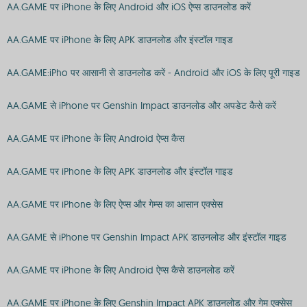
AA.GAME पर iPhone के लिए Android और iOS ऐप्स डाउनलोड करें
AA.GAME पर iPhone के लिए APK डाउनलोड और इंस्टॉल गाइड
AA.GAME:iPho पर आसानी से डाउनलोड करें - Android और iOS के लिए पूरी गाइड
AA.GAME से iPhone पर Genshin Impact डाउनलोड और अपडेट कैसे करें
AA.GAME पर iPhone के लिए Android ऐप्स कैस
AA.GAME पर iPhone के लिए APK डाउनलोड और इंस्टॉल गाइड
AA.GAME पर iPhone के लिए ऐप्स और गेम्स का आसान एक्सेस
AA.GAME से iPhone पर Genshin Impact APK डाउनलोड और इंस्टॉल गाइड
AA.GAME पर iPhone के लिए Android ऐप्स कैसे डाउनलोड करें
AA.GAME पर iPhone के लिए Genshin Impact APK डाउनलोड और गेम एक्सेस