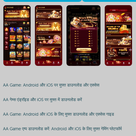
AA Game: Android और iOS पर मुफ्त डाउनलोड और एक्सेस
AA गेम्स एंड्रॉइड और iOS पर मुफ्त में डाउनलोड करें
AA Game: Android और iOS के लिए मुफ्त डाउनलोड और एक्सेस गाइड
AA Game एप्प डाउनलोड करें: Android और iOS के लिए मुफ्त गेमिंग प्लेटफॉर्म