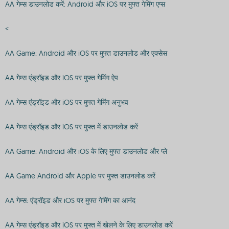
AA गेम्स डाउनलोड करें: Android और iOS पर मुफ्त गेमिंग एप्स
<
AA Game: Android और iOS पर मुफ्त डाउनलोड और एक्सेस
AA गेम्स एंड्रॉइड और iOS पर मुफ्त गेमिंग ऐप
AA गेम्स एंड्रॉइड और iOS पर मुफ्त गेमिंग अनुभव
AA गेम्स एंड्रॉइड और iOS पर मुफ्त में डाउनलोड करें
AA Game: Android और iOS के लिए मुफ्त डाउनलोड और प्ले
AA Game Android और Apple पर मुफ्त डाउनलोड करें
AA गेम्स: एंड्रॉइड और iOS पर मुफ्त गेमिंग का आनंद
AA गेम्स एंड्रॉइड और iOS पर मुफ्त में खेलने के लिए डाउनलोड करें