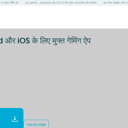
 मुफ्त गेमिंग ऐप
AA GAME - ANDROID और IOS के लिए मुफ्त डाउनलोड और एक्सेस
AA गेम्स एंड्रॉइड और IO
 iOS के लिए मुफ्त गेमिंग ऐप
>GO TO LOGIN