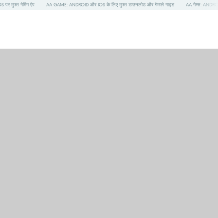
S पर मुफ्त गेमिंग ऐप
AA GAME: ANDROID और IOS के लिए मुफ्त डाउनलोड और गेमप्ले गाइड
AA गेम्स: ANDROI