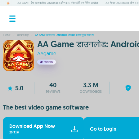
AA.GAME ऐप डाउनलोड: ANDROID और IOS प्लेटफॉर्म पर गेमिंग एक्सेस
AA गेम्स: ANDROID और IOS पर
HOME
/
सहायता केंद्र
/
AA GAME डाउनलोड: ANDROID और IOS के लिए मुफ्त गेमिंग ऐप
AA Game डाउनलोड: Android और
AAgame
#2
EDITORS
40
3.3 M
5.0
reviews
downloads
The best video game software
Download App Now
Go to Login
20.3.1.6