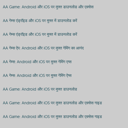
AA Game: Android और iOS पर मुफ्त डाउनलोड और एक्सेस
AA गेम्स एंड्रॉइड और iOS पर मुफ्त में डाउनलोड करें
AA गेम्स एंड्रॉइड और iOS पर मुफ्त में डाउनलोड करें
AA गेम्स ऐप: Android और iOS पर मुफ्त गेमिंग का आनंद
AA गेम्स: Android और iOS पर मुफ्त गेमिंग एप्स
AA गेम्स: Android और iOS पर मुफ्त गेमिंग ऐप्स
AA Game: Android और iOS पर मुफ्त डाउनलोड
AA Game: Android और iOS पर मुफ्त डाउनलोड और एक्सेस गाइड
AA Game: Android और iOS पर मुफ्त डाउनलोड और एक्सेस गाइड