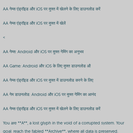
AA गेम्स एंड्रॉइड और iOS पर मुफ्त में खेलने के लिए डाउनलोड करें
AA गेम्स एंड्रॉइड और iOS पर मुफ्त में खेलें
<
AA गेम्स: Android और iOS पर मुफ्त गेमिंग का अनुभव
AA Game: Android और iOS के लिए मुफ्त डाउनलोड औ
AA गेम्स एंड्रॉइड और iOS पर मुफ्त में डाउनलोड करने के लिए
AA गेम डाउनलोड: Android और iOS पर मुफ्त गेमिंग का आनंद
AA गेम्स एंड्रॉइड और iOS पर मुफ्त में खेलने के लिए डाउनलोड करें
You are **A**, a lost glyph in the void of a corrupted system. Your
goal: reach the fabled **Archive**, where all data is preserved.