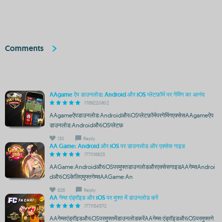
Comments
AAgame ऐप डाउनलोड: Android और iOS प्लेटफ़ॉर्म पर गेमिंग का आनंद
1769220802
AAgameऐपडाउनलोड:AndroidऔरiOSप्लेटफ़ॉर्मपरगेमिंगएक्सेसAAgameऐप
डाउनलोड:AndroidऔरiOSप्लेटफ़
130
Reply
AA Game: Android और iOS पर डाउनलोड और एक्सेस गाइड
1771116625
AAGame:AndroidऔरiOSपरमुफ्तडाउनलोडऔरएक्सेसगाइडAAगेम्सAndroi
dऔरiOSकेलिएमुफ्तगेम्सAAGame:An
626
Reply
AA गेम्स एंड्रॉइड और iOS पर मुफ्त में डाउनलोड करें
1771154572
AAगेम्सएंड्रॉइडऔरiOSपरमुफ्तमेंडाउनलोडकरेंAAगेम्स:एंड्रॉइडऔरiOSपरमुफ्तगे