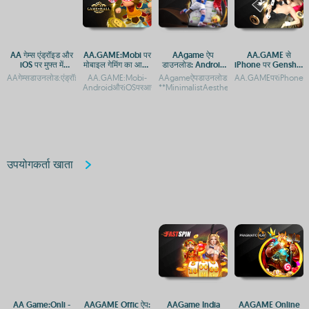
AA गेम्स एंड्रॉइड और
AA.GAME:Mobi पर
AAgame ऐप
AA.GAME से
iOS पर मुफ्त में
मोबाइल गेमिंग का आनंद
डाउनलोड: Android
iPhone पर Genshin
डाउनलोड करें
लें - Android और
और iOS प्लेटफ़ॉर्म पर
Impact APK
AAगेम्सडाउनलोड:एंड्रॉइडऔरiOSपरमुफ्तगेमिंगएपAAगेम्सएंड्रॉइडऔरiOSपरमुफ्तमेंडाउनलोडकरनेकेलि
AA.GAME:Mobi-
AAgameऐपडाउनलोड:AndroidऔरiOSप्लेटफ़ॉर्मपरग
AA.GAMEपरiPhoneकेलि
iOS के लिए एक्सेस
गेमिंग एक्सेस
डाउनलोड और इंस्टॉल
AndroidऔरiOSपरआसानएक्सेसऔरAPKडाउनलोड
**MinimalistAesthetic:**Cleanvecto
गाइड
उपयोगकर्ता खाता
AA Game:Onli -
AAGAME Offic ऐप:
AAGame India
AAGAME Online