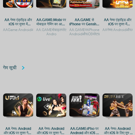
AA गेम्स एंड्रॉइड और
AA.GAME:Mobi पर
AA.GAME से
AA गेम्स एंड्रॉइड और
iOS पर मुफ्त में
मोबाइल गेमिंग का आनंद
iPhone पर Genshin
iOS पर मुफ्त में
डाउनलोड करने के लिए
लें - Android और
Impact डाउनलोड और
डाउनलोड करें
AAGame:AndroidऔरiOSकेलिएमुफ्तडाउनलोडऔरप्लेAAGameकैसेडाउनलोडकरें:Androidऔर
AA.GAMEमोबाइलप्लेटफॉर्म:AndroidऔरiOSपरगेमएक्सेसAA.GAME:Mobiपर
AA.GAMEपरiPhoneकेलिएGenshinImpactAP
AAगेम्स:AndroidऔरiOSपर
उपलब्ध हैं
iOS के लिए एक्सेस करें
प्ले करें
Andro
AndroidऔरiOSप्लेटफ़
गेम सूची
AA गेम्स: Android
AA गेम्स: Android
AA.GAME:iPho पर
AA गेम्स: Android
और iOS पर मुफ्त गेमिंग
और iOS पर मुफ्त गेमिंग
Android और iOS के
और iOS के लिए मुफ्त