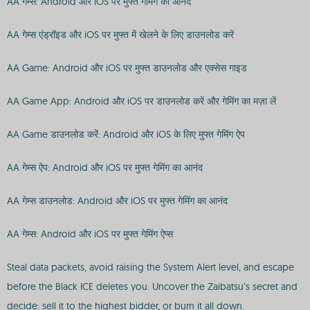
AA गेम्स: Android और iOS पर मुफ्त गेमिंग का आनंद
AA गेम्स एंड्रॉइड और iOS पर मुफ्त में खेलने के लिए डाउनलोड करें
AA Game: Android और iOS पर मुफ्त डाउनलोड और एक्सेस गाइड
AA Game App: Android और iOS पर डाउनलोड करें और गेमिंग का मज़ा लें
AA Game डाउनलोड करें: Android और iOS के लिए मुफ्त गेमिंग ऐप
AA गेम्स ऐप: Android और iOS पर मुफ्त गेमिंग का आनंद
AA गेम्स डाउनलोड: Android और iOS पर मुफ्त गेमिंग का आनंद
AA गेम्स: Android और iOS पर मुफ्त गेमिंग ऐप्स
Steal data packets, avoid raising the System Alert level, and escape
before the Black ICE deletes you. Uncover the Zaibatsu’s secret and
decide: sell it to the highest bidder, or burn it all down.