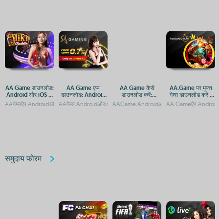
AA Game डाउनलोड:
AA Game एप्प
AA Game कैसे
AA.Game पर मुफ्त
Android और iOS के
डाउनलोड: Android
डाउनलोड करें:
गेम्स डाउनलोड करें -
लिए मुफ्त गेमिंग ऐप
और iOS पर मुफ्त गेमिंग
Android और iOS
Android और iOS के
AAगेम्सऐप:AndroidऔरiOSपरमुफ्तगेमिंगकाआनंदAAगेम्स:AndroidऔरiOSपरमुफ्तगेमिंगकाआनंदA
AAगेम्स:AndroidऔरiOSपरमुफ्तगेमिंगकाआनंदAAगेम्स:AndroidऔरiOSपर
AAGame:AndroidऔरiOSपरमुफ्तडाउनलोडऔरएक्स
AA.Gameऐप:Androidऔर
गाइड
लिए APK
समुदाय फोरम