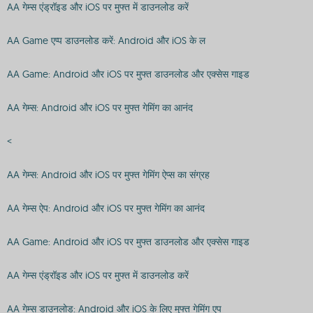
AA गेम्स एंड्रॉइड और iOS पर मुफ्त में डाउनलोड करें
AA Game एप्प डाउनलोड करें: Android और iOS के ल
AA Game: Android और iOS पर मुफ्त डाउनलोड और एक्सेस गाइड
AA गेम्स: Android और iOS पर मुफ्त गेमिंग का आनंद
<
AA गेम्स: Android और iOS पर मुफ्त गेमिंग ऐप्स का संग्रह
AA गेम्स ऐप: Android और iOS पर मुफ्त गेमिंग का आनंद
AA Game: Android और iOS पर मुफ्त डाउनलोड और एक्सेस गाइड
AA गेम्स एंड्रॉइड और iOS पर मुफ्त में डाउनलोड करें
AA गेम्स डाउनलोड: Android और iOS के लिए मुफ्त गेमिंग एप