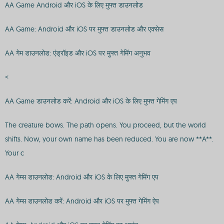
AA Game Android और iOS के लिए मुफ्त डाउनलोड
AA Game: Android और iOS पर मुफ्त डाउनलोड और एक्सेस
AA गेम डाउनलोड: एंड्रॉइड और iOS पर मुफ्त गेमिंग अनुभव
<
AA Game डाउनलोड करें: Android और iOS के लिए मुफ्त गेमिंग एप
The creature bows. The path opens. You proceed, but the world
shifts. Now, your own name has been reduced. You are now **A**.
Your c
AA गेम्स डाउनलोड: Android और iOS के लिए मुफ्त गेमिंग एप
AA गेम्स डाउनलोड करें: Android और iOS पर मुफ्त गेमिंग ऐप