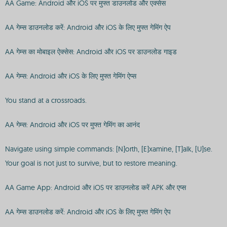
AA Game: Android और iOS पर मुफ्त डाउनलोड और एक्सेस
AA गेम्स डाउनलोड करें: Android और iOS के लिए मुफ्त गेमिंग ऐप
AA गेम्स का मोबाइल ऐक्सेस: Android और iOS पर डाउनलोड गाइड
AA गेम्स: Android और iOS के लिए मुफ्त गेमिंग ऐप्स
You stand at a crossroads.
AA गेम्स: Android और iOS पर मुफ्त गेमिंग का आनंद
Navigate using simple commands: [N]orth, [E]xamine, [T]alk, [U]se.
Your goal is not just to survive, but to restore meaning.
AA Game App: Android और iOS पर डाउनलोड करें APK और एप्स
AA गेम्स डाउनलोड करें: Android और iOS के लिए मुफ्त गेमिंग ऐप