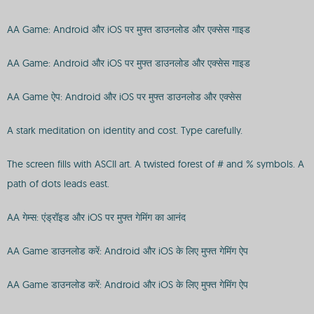
AA Game: Android और iOS पर मुफ्त डाउनलोड और एक्सेस गाइड
AA Game: Android और iOS पर मुफ्त डाउनलोड और एक्सेस गाइड
AA Game ऐप: Android और iOS पर मुफ्त डाउनलोड और एक्सेस
A stark meditation on identity and cost. Type carefully.
The screen fills with ASCII art. A twisted forest of # and % symbols. A
path of dots leads east.
AA गेम्स: एंड्रॉइड और iOS पर मुफ्त गेमिंग का आनंद
AA Game डाउनलोड करें: Android और iOS के लिए मुफ्त गेमिंग ऐप
AA Game डाउनलोड करें: Android और iOS के लिए मुफ्त गेमिंग ऐप