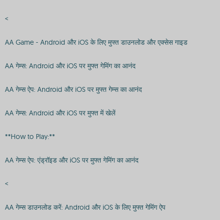
<
AA Game - Android और iOS के लिए मुफ्त डाउनलोड और एक्सेस गाइड
AA गेम्स: Android और iOS पर मुफ्त गेमिंग का आनंद
AA गेम्स ऐप: Android और iOS पर मुफ्त गेम्स का आनंद
AA गेम्स: Android और iOS पर मुफ्त में खेलें
**How to Play:**
AA गेम्स ऐप: एंड्रॉइड और iOS पर मुफ्त गेमिंग का आनंद
<
AA गेम्स डाउनलोड करें: Android और iOS के लिए मुफ्त गेमिंग ऐप