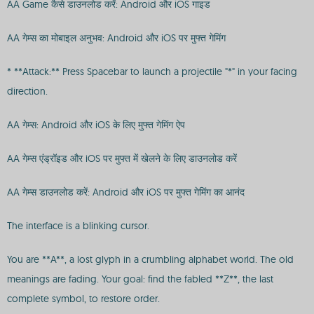
AA Game कैसे डाउनलोड करें: Android और iOS गाइड
AA गेम्स का मोबाइल अनुभव: Android और iOS पर मुफ्त गेमिंग
* **Attack:** Press Spacebar to launch a projectile "*" in your facing
direction.
AA गेम्स: Android और iOS के लिए मुफ्त गेमिंग ऐप
AA गेम्स एंड्रॉइड और iOS पर मुफ्त में खेलने के लिए डाउनलोड करें
AA गेम्स डाउनलोड करें: Android और iOS पर मुफ्त गेमिंग का आनंद
The interface is a blinking cursor.
You are **A**, a lost glyph in a crumbling alphabet world. The old
meanings are fading. Your goal: find the fabled **Z**, the last
complete symbol, to restore order.