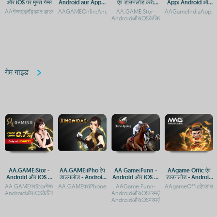
और iOS पर मुफ्त गेम्स
Android aur Apple
ऐप डाउनलोड करें:
App: Android और
ke liye App aur
Android और iOS के
iOS पर डाउनलोड करें
AAगेम्सएंड्रॉइडपर:डाउनलोडऔरप्लेगाइडAAGame:AndroidऔरiOSपरडाउनलोडकरनेकातरीकाAAगेम
AAGAMEOnlin:AndroidऔरAppleकेलिएAPPएक्सेसगाइडAAGAMEOn
AA.GAME:Stor-
AAGameIndiaApp:An
APK Download
लिए गाइड
AndroidऔरiOSकेलिएआधिकारिकऐपडाउनलोडकरे
गेम गाइड
AA.GAME:Stor -
AA.GAME:iPho ऐप
AA Game:Funn -
AAgame Offic ऐप
Android और iOS के
डाउनलोड - Android
Android और iOS पर
डाउनलोड - Android
लिए मुफ्त ऐप डाउनलोड
और iOS प्लेटफ़ॉर्म
मज़ेदार गेमिंग अनुभव
और iOS प्लेटफ़ॉर्म पर
AA.GAMEपरStorगेमडाउनलोडकरें:AndroidऔरiOSकेलिएपूरीगाइडAA.GAME:Stor-
AA.GAMEपरiPhoneकेलिएAndroidऐप्सकैसेडाउनलोडकरेंAA.GAMEसे
AAGame:Funn-
AAgameOfficऐपडाउनलोड
गाइड
एक्सेस
AndroidऔरiOSकेलिएमुफ्त
AndroidऔरiOSपरमज़ेदारगेमिंगअनुभवAAGame
AndroidऔरiOSपरमज़ेदारगेमिंगअनुभव