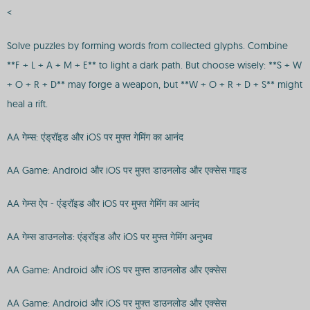
<
Solve puzzles by forming words from collected glyphs. Combine
**F + L + A + M + E** to light a dark path. But choose wisely: **S + W
+ O + R + D** may forge a weapon, but **W + O + R + D + S** might
heal a rift.
AA गेम्स: एंड्रॉइड और iOS पर मुफ्त गेमिंग का आनंद
AA Game: Android और iOS पर मुफ्त डाउनलोड और एक्सेस गाइड
AA गेम्स ऐप - एंड्रॉइड और iOS पर मुफ्त गेमिंग का आनंद
AA गेम्स डाउनलोड: एंड्रॉइड और iOS पर मुफ्त गेमिंग अनुभव
AA Game: Android और iOS पर मुफ्त डाउनलोड और एक्सेस
AA Game: Android और iOS पर मुफ्त डाउनलोड और एक्सेस