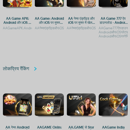
AA Game APK:
AA Game: Android
AA गेम्स एंड्रॉइड और
AA Game 777 ऐप
Android और iOS पर
और iOS पर मुफ्त
iOS पर मुफ्त में खेलने
डाउनलोड - Android
डाउनलोड करें
डाउनलोड और एक्सेस
के लिए डाउनलोड करें
और iOS प्लेटफॉर्म पर
AAGameAPK:AndroidऔरiOSकेलिएमुफ्तडाउनलोडAAGameAPK:AndroidऔरiOSपरडाउनलोड
AAगेम्सएंड्रॉइडऔरiOSपरमुफ्तमेंडाउनलोडकरेंAAगेम्सएंड्रॉइडऔरiOSपरमुफ्तगेम
AAगेम्सएंड्रॉइडऔरiOSपरमुफ्तमेंडाउनलोडकरे
AAGame777ऐपडाउनल
गाइड
एक्सेस
AndroidऔरiOSप्लेटफ़
AndroidऔरiOSपरगेमिंग
लोकप्रिय रैंकिंग
AA गेम्स Android
AAGAME Onlin:
AA.GAME से Stor
AAGame India