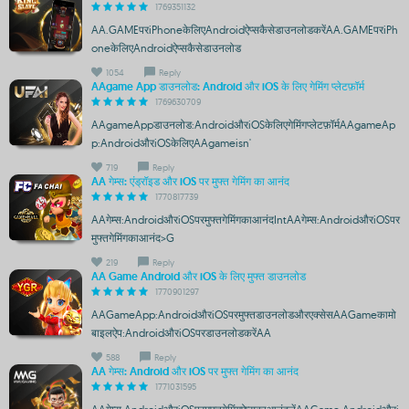
1769351132
AA.GAMEपरiPhoneकेलिएAndroidऐप्सकैसेडाउनलोडकरेंAA.GAMEपरiPh
oneकेलिएAndroidऐप्सकैसेडाउनलोड
1054
Reply
AAgame App डाउनलोड: Android और iOS के लिए गेमिंग प्लेटफ़ॉर्म
1769630709
AAgameAppडाउनलोड:AndroidऔरiOSकेलिएगेमिंगप्लेटफ़ॉर्मAAgameAp
p:AndroidऔरiOSकेलिएAAgameisn'
719
Reply
AA गेम्स: एंड्रॉइड और iOS पर मुफ्त गेमिंग का आनंद
1770817739
AAगेम्स:AndroidऔरiOSपरमुफ्तगेमिंगकाआनंदIntAAगेम्स:AndroidऔरiOSपर
मुफ्तगेमिंगकाआनंद>G
219
Reply
AA Game Android और iOS के लिए मुफ्त डाउनलोड
1770901297
AAGameApp:AndroidऔरiOSपरमुफ्तडाउनलोडऔरएक्सेसAAGameकामो
बाइलऐप:AndroidऔरiOSपरडाउनलोडकरेंAA
588
Reply
AA गेम्स: Android और iOS पर मुफ्त गेमिंग का आनंद
1771031595