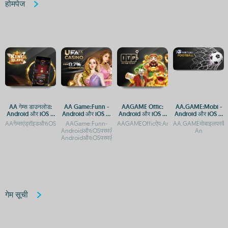
होमपेज
AA गेम्स डाउनलोड:
AA Game:Funn -
AAGAME Offic:
AA.GAME:Mobi -
Android और iOS के
Android और iOS पर
Android और iOS के
Android और iOS के
लिए मुफ्त गेमिंग ऐप
मज़ेदार गेमिंग अनुभव
लिए ऑफिशियल ऐप
लिए मोबाइल गेमिंग
AAगेम्सएंड्रॉइडऔरiOSपरमुफ्तमेंडाउनलोडकरेंAAगेम्स:AndroidऔरiOSपरमुफ्तगेमिंगऐप्सAAगेम्स:An
AAGame:Funn-
AAGAMEOfficऐप:AndroidऔरAppleपरमुफ्तडा
AA.GAMEमोबाइलपरकैसेए
डाउनलोड करें
प्लेटफ़ॉर्म
AndroidऔरiOSपरमज़ेदारगेमिंगअनुभवAAGame:Funnऐपडाउनलोड-
An
AndroidऔरiOSपरमज़ेदारगे
गेम सूची