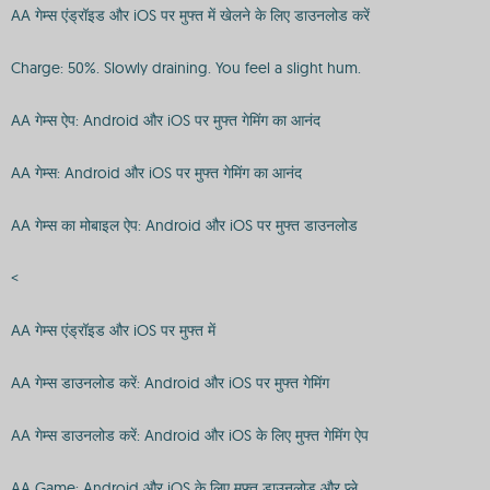
AA गेम्स एंड्रॉइड और iOS पर मुफ्त में खेलने के लिए डाउनलोड करें
Charge: 50%. Slowly draining. You feel a slight hum.
AA गेम्स ऐप: Android और iOS पर मुफ्त गेमिंग का आनंद
AA गेम्स: Android और iOS पर मुफ्त गेमिंग का आनंद
AA गेम्स का मोबाइल ऐप: Android और iOS पर मुफ्त डाउनलोड
<
AA गेम्स एंड्रॉइड और iOS पर मुफ्त में
AA गेम्स डाउनलोड करें: Android और iOS पर मुफ्त गेमिंग
AA गेम्स डाउनलोड करें: Android और iOS के लिए मुफ्त गेमिंग ऐप
AA Game: Android और iOS के लिए मुफ्त डाउनलोड और प्ले