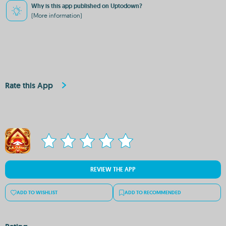
Why is this app published on Uptodown?
(More information)
Rate this App
REVIEW THE APP
ADD TO WISHLIST
ADD TO RECOMMENDED