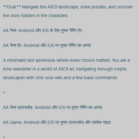
**Goal:** Navigate the ASCII landscape, solve puzzles, and uncover
the story hidden in the characters.
AA गेम्स: Android और iOS के लिए मुफ्त गेमिंग ऐप
AA गेम्स ऐप: Android और iOS पर मुफ्त गेमिंग का आनंद
A minimalist text adventure where every choice matters. You are a
lone wanderer in a world of ASCII art, navigating through cryptic
landscapes with only your wits and a few basic commands.
<
AA गेम्स डाउनलोड: Android और iOS पर मुफ्त गेमिंग का आनंद
AA Game: Android और iOS पर मुफ्त डाउनलोड और एक्सेस गाइड
<