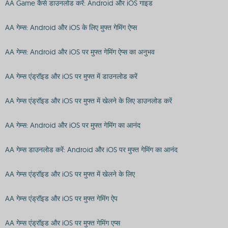
AA Game कैसे डाउनलोड करें: Android और iOS गाइड
AA गेम्स: Android और iOS के लिए मुफ्त गेमिंग ऐप्स
AA गेम्स: Android और iOS पर मुफ्त गेमिंग ऐप्स का अनुभव
AA गेम्स एंड्रॉइड और iOS पर मुफ्त में डाउनलोड करें
AA गेम्स एंड्रॉइड और iOS पर मुफ्त में खेलने के लिए डाउनलोड करें
AA गेम्स: Android और iOS पर मुफ्त गेमिंग का आनंद
AA गेम्स डाउनलोड करें: Android और iOS पर मुफ्त गेमिंग का आनंद
AA गेम्स एंड्रॉइड और iOS पर मुफ्त में खेलने के लिए
AA गेम्स एंड्रॉइड और iOS पर मुफ्त गेमिंग ऐप
AA गेम्स एंड्रॉइड और iOS पर मुफ्त गेमिंग एप्स