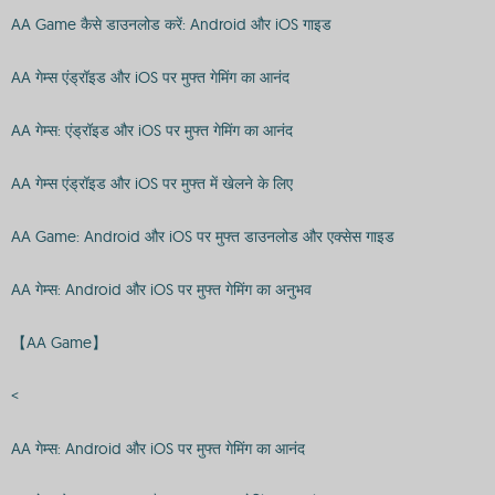
AA Game कैसे डाउनलोड करें: Android और iOS गाइड
AA गेम्स एंड्रॉइड और iOS पर मुफ्त गेमिंग का आनंद
AA गेम्स: एंड्रॉइड और iOS पर मुफ्त गेमिंग का आनंद
AA गेम्स एंड्रॉइड और iOS पर मुफ्त में खेलने के लिए
AA Game: Android और iOS पर मुफ्त डाउनलोड और एक्सेस गाइड
AA गेम्स: Android और iOS पर मुफ्त गेमिंग का अनुभव
【AA Game】
<
AA गेम्स: Android और iOS पर मुफ्त गेमिंग का आनंद