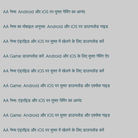
AA गेम्स: Android और iOS पर मुफ्त गेमिंग का आनंद
AA गेम्स का मोबाइल अनुभव: Android और iOS पर डाउनलोड गाइड
AA गेम्स एंड्रॉइड और iOS पर मुफ्त में खेलने के लिए डाउनलोड करें
AA Game डाउनलोड करें: Android और iOS के लिए मुफ्त गेमिंग ऐप
AA गेम्स एंड्रॉइड और iOS पर मुफ्त में खेलने के लिए डाउनलोड करें
AA Game: Android और iOS पर मुफ्त डाउनलोड और एक्सेस गाइड
AA गेम्स: एंड्रॉइड और iOS पर मुफ्त गेमिंग का आनंद
AA Game: Android और iOS पर मुफ्त डाउनलोड और एक्सेस गाइड
AA गेम्स एंड्रॉइड और iOS पर मुफ्त में खेलने के लिए डाउनलोड करें