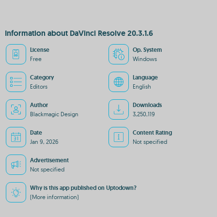
Information about DaVinci Resolve 20.3.1.6
License
Op. System
Free
Windows
Category
Language
Editors
English
Author
Downloads
Blackmagic Design
3,250,119
Date
Content Rating
Jan 9, 2026
Not specified
Advertisement
Not specified
Why is this app published on Uptodown?
(More information)