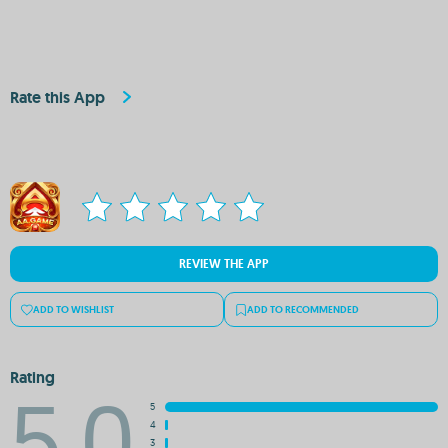
Rate this App
REVIEW THE APP
ADD TO WISHLIST
ADD TO RECOMMENDED
Rating
5.0
5
4
3