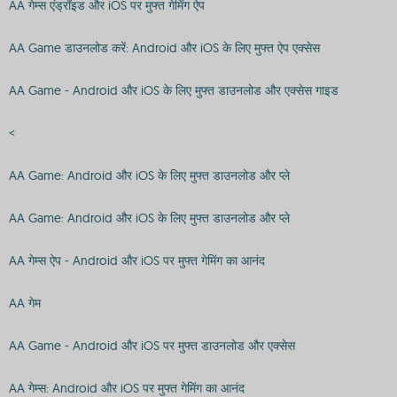
AA गेम्स एंड्रॉइड और iOS पर मुफ्त गेमिंग ऐप
AA Game डाउनलोड करें: Android और iOS के लिए मुफ्त ऐप एक्सेस
AA Game - Android और iOS के लिए मुफ्त डाउनलोड और एक्सेस गाइड
<
AA Game: Android और iOS के लिए मुफ्त डाउनलोड और प्ले
AA Game: Android और iOS के लिए मुफ्त डाउनलोड और प्ले
AA गेम्स ऐप - Android और iOS पर मुफ्त गेमिंग का आनंद
AA गेम
AA Game - Android और iOS पर मुफ्त डाउनलोड और एक्सेस
AA गेम्स: Android और iOS पर मुफ्त गेमिंग का आनंद