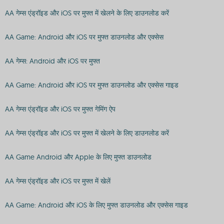
AA गेम्स एंड्रॉइड और iOS पर मुफ्त में खेलने के लिए डाउनलोड करें
AA Game: Android और iOS पर मुफ्त डाउनलोड और एक्सेस
AA गेम्स: Android और iOS पर मुफ्त
AA Game: Android और iOS पर मुफ्त डाउनलोड और एक्सेस गाइड
AA गेम्स एंड्रॉइड और iOS पर मुफ्त गेमिंग ऐप
AA गेम्स एंड्रॉइड और iOS पर मुफ्त में खेलने के लिए डाउनलोड करें
AA Game Android और Apple के लिए मुफ्त डाउनलोड
AA गेम्स एंड्रॉइड और iOS पर मुफ्त में खेलें
AA Game: Android और iOS के लिए मुफ्त डाउनलोड और एक्सेस गाइड