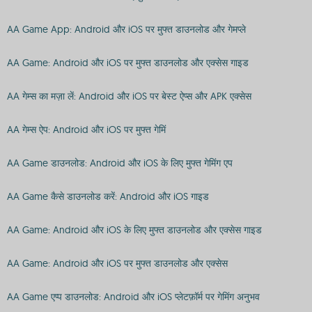
AA Game App: Android और iOS पर मुफ्त डाउनलोड और गेमप्ले
AA Game: Android और iOS पर मुफ्त डाउनलोड और एक्सेस गाइड
AA गेम्स का मज़ा लें: Android और iOS पर बेस्ट ऐप्स और APK एक्सेस
AA गेम्स ऐप: Android और iOS पर मुफ्त गेमिं
AA Game डाउनलोड: Android और iOS के लिए मुफ्त गेमिंग एप
AA Game कैसे डाउनलोड करें: Android और iOS गाइड
AA Game: Android और iOS के लिए मुफ्त डाउनलोड और एक्सेस गाइड
AA Game: Android और iOS पर मुफ्त डाउनलोड और एक्सेस
AA Game एप्प डाउनलोड: Android और iOS प्लेटफ़ॉर्म पर गेमिंग अनुभव