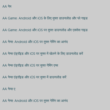
AA गेम
AA Game: Android और iOS के लिए मुफ्त डाउनलोड और प्ले गाइड
AA Game: Android और iOS पर मुफ्त डाउनलोड और एक्सेस गाइड
AA गेम्स: Android और iOS पर मुफ्त गेमिंग का आनंद
AA गेम्स एंड्रॉइड और iOS पर मुफ्त में खेलने के लिए डाउनलोड करें
AA गेम्स एंड्रॉइड और iOS पर मुफ्त गेमिंग एप्स
AA गेम्स एंड्रॉइड और iOS पर मुफ्त में डाउनलोड करें
AA गेम्स ए
AA गेम्स: Android और iOS पर मुफ्त गेमिंग का आनंद