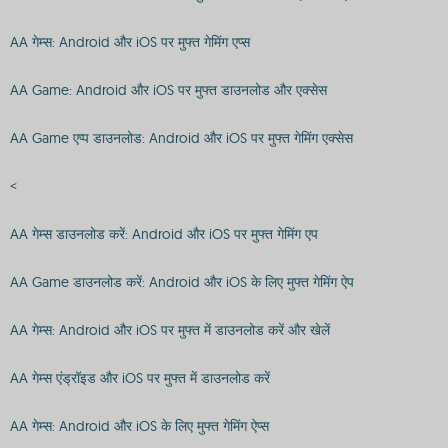
AA गेम्स: Android और iOS पर मुफ्त गेमिंग एप्स
AA Game: Android और iOS पर मुफ्त डाउनलोड और एक्सेस
AA Game एप्प डाउनलोड: Android और iOS पर मुफ्त गेमिंग एक्सेस
<
AA गेम्स डाउनलोड करें: Android और iOS पर मुफ्त गेमिंग एप
AA Game डाउनलोड करें: Android और iOS के लिए मुफ्त गेमिंग ऐप
AA गेम्स: Android और iOS पर मुफ्त में डाउनलोड करें और खेलें
AA गेम्स एंड्रॉइड और iOS पर मुफ्त में डाउनलोड करें
AA गेम्स: Android और iOS के लिए मुफ्त गेमिंग ऐप्स