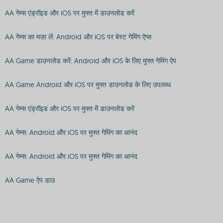
AA गेम्स एंड्रॉइड और iOS पर मुफ्त में डाउनलोड करें
AA गेम्स का मज़ा लें: Android और iOS पर बेस्ट गेमिंग ऐप्स
AA Game डाउनलोड करें: Android और iOS के लिए मुफ्त गेमिंग ऐप
AA Game Android और iOS पर मुफ्त डाउनलोड के लिए उपलब्ध
AA गेम्स एंड्रॉइड और iOS पर मुफ्त में डाउनलोड करें
AA गेम्स: Android और iOS पर मुफ्त गेमिंग का आनंद
AA गेम्स: Android और iOS पर मुफ्त गेमिंग का आनंद
AA Game ऐप डाउ