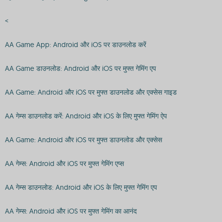
<
AA Game App: Android और iOS पर डाउनलोड करें
AA Game डाउनलोड: Android और iOS पर मुफ्त गेमिंग एप
AA Game: Android और iOS पर मुफ्त डाउनलोड और एक्सेस गाइड
AA गेम्स डाउनलोड करें: Android और iOS के लिए मुफ्त गेमिंग ऐप
AA Game: Android और iOS पर मुफ्त डाउनलोड और एक्सेस
AA गेम्स: Android और iOS पर मुफ्त गेमिंग एप्स
AA गेम्स डाउनलोड: Android और iOS के लिए मुफ्त गेमिंग एप
AA गेम्स: Android और iOS पर मुफ्त गेमिंग का आनंद