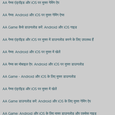
AA गेम्स एंड्रॉइड और iOS पर मुफ्त गेमिंग ऐप
AA गेम्स: Android और iOS पर मुफ्त गेमिंग ऐप्स
AA Game कैसे डाउनलोड करें: Android और iOS गाइड
AA गेम्स एंड्रॉइड और iOS पर मुफ्त में डाउनलोड करने के लिए उपलब्ध हैं
AA गेम्स: Android और iOS पर मुफ्त में खेलें
AA गेम्स का मोबाइल ऐप: Android और iOS पर मुफ्त डाउनलोड
AA Game - Android और iOS के लिए मुफ्त डाउनलोड
AA गेम्स एंड्रॉइड और iOS पर मुफ्त में खेलें
AA Game डाउनलोड करें: Android और iOS के लिए मुफ्त गेमिंग ऐप
AA Game: Android और iOS के लिए मुफ्त डाउनलोड और एक्सेस गाइड