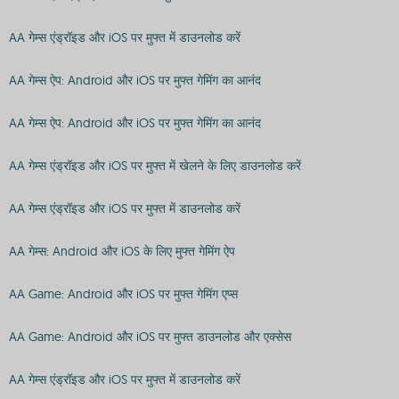
AA गेम्स एंड्रॉइड और iOS पर मुफ्त में डाउनलोड करें
AA गेम्स ऐप: Android और iOS पर मुफ्त गेमिंग का आनंद
AA गेम्स ऐप: Android और iOS पर मुफ्त गेमिंग का आनंद
AA गेम्स एंड्रॉइड और iOS पर मुफ्त में खेलने के लिए डाउनलोड करें
AA गेम्स एंड्रॉइड और iOS पर मुफ्त में डाउनलोड करें
AA गेम्स: Android और iOS के लिए मुफ्त गेमिंग ऐप
AA Game: Android और iOS पर मुफ्त गेमिंग एप्स
AA Game: Android और iOS पर मुफ्त डाउनलोड और एक्सेस
AA गेम्स एंड्रॉइड और iOS पर मुफ्त में डाउनलोड करें