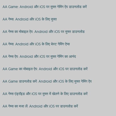
AA Game: Android और iOS पर मुफ्त गेमिंग ऐप डाउनलोड करें
AA गेम्स: Android और iOS के लिए मुफ्त
AA गेम्स का मोबाइल ऐप: Android और iOS पर मुफ्त डाउनलोड
AA गेम्स: Android और iOS के लिए बेस्ट गेमिंग ऐप्स
AA गेम्स ऐप: Android और iOS पर मुफ्त गेमिंग का आनंद
AA Game का मोबाइल ऐप: Android और iOS पर डाउनलोड करें
AA Game डाउनलोड करें: Android और iOS के लिए मुफ्त गेमिंग ऐप
AA गेम्स एंड्रॉइड और iOS पर मुफ्त में खेलने के लिए डाउनलोड करें
AA गेम्स का मजा लें: Android और iOS पर डाउनलोड करें