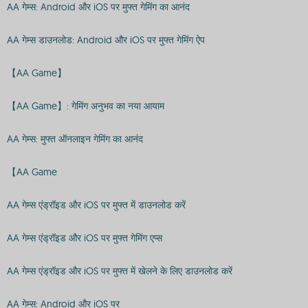
AA गेम्स: Android और iOS पर मुफ्त गेमिंग का आनंद
AA गेम्स डाउनलोड: Android और iOS पर मुफ्त गेमिंग ऐप
【AA Game】
【AA Game】: गेमिंग अनुभव का नया आयाम
AA गेम्स: मुफ्त ऑनलाइन गेमिंग का आनंद
【AA Game
AA गेम्स एंड्रॉइड और iOS पर मुफ्त में डाउनलोड करें
AA गेम्स एंड्रॉइड और iOS पर मुफ्त गेमिंग एप्स
AA गेम्स एंड्रॉइड और iOS पर मुफ्त में खेलने के लिए डाउनलोड करें
AA गेम्स: Android और iOS पर