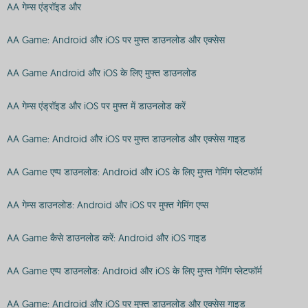
AA गेम्स एंड्रॉइड और
AA Game: Android और iOS पर मुफ्त डाउनलोड और एक्सेस
AA Game Android और iOS के लिए मुफ्त डाउनलोड
AA गेम्स एंड्रॉइड और iOS पर मुफ्त में डाउनलोड करें
AA Game: Android और iOS पर मुफ्त डाउनलोड और एक्सेस गाइड
AA Game एप्प डाउनलोड: Android और iOS के लिए मुफ्त गेमिंग प्लेटफॉर्म
AA गेम्स डाउनलोड: Android और iOS पर मुफ्त गेमिंग एप्स
AA Game कैसे डाउनलोड करें: Android और iOS गाइड
AA Game एप्प डाउनलोड: Android और iOS के लिए मुफ्त गेमिंग प्लेटफॉर्म
AA Game: Android और iOS पर मुफ्त डाउनलोड और एक्सेस गाइड