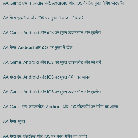
AA Game एप्प डाउनलोड करें: Android और iOS के लिए मुफ्त गेमिंग प्लेटफ़ॉर्म
AA गेम्स एंड्रॉइड और iOS पर मुफ्त में डाउनलोड करें
AA Game: Android और iOS पर मुफ्त डाउनलोड और एक्सेस
AA गेम्स: Android और iOS पर मुफ्त में खेलें
AA Game: Android और iOS पर मुफ्त डाउनलोड और प्ले करें
AA गेम्स ऐप: Android और iOS पर मुफ्त गेमिंग का आनंद
AA Game: Android और iOS पर मुफ्त डाउनलोड और एक्सेस
AA Game एप्प डाउनलोड: Android और iOS प्लेटफ़ॉर्म पर गेमिंग का आनंद
AA गेम्स: मुफ्त
AA गेम्स ऐप: एंड्रॉइड और iOS पर मुफ्त गेमिंग का आनंद