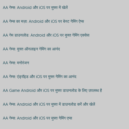
AA गेम्स: Android और iOS पर मुफ्त में खेलें
AA गेम्स का मज़ा: Android और iOS पर बेस्ट गेमिंग ऐप्स
AA गेम डाउनलोड: Android और iOS पर मुफ्त गेमिंग एक्सेस
AA गेम्स: मुफ्त ऑनलाइन गेमिंग का आनंद
AA गेम्स: मनोरंजन
AA गेम्स: एंड्रॉइड और iOS पर मुफ्त गेमिंग का आनंद
AA Game Android और iOS पर मुफ्त डाउनलोड के लिए उपलब्ध है
AA गेम्स: Android और iOS पर मुफ्त में डाउनलोड करें और खेलें
AA गेम्स: Android और iOS पर मुफ्त गेमिंग एप्स