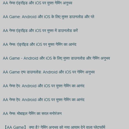
AA गेम्स एंड्रॉइड और iOS पर मुफ्त गेमिंग अनुभव
AA Game: Android और iOS के लिए मुफ्त डाउनलोड और प्ले
AA गेम्स एंड्रॉइड और iOS पर मुफ्त में डाउनलोड करें
AA गेम्स: एंड्रॉइड और iOS पर मुफ्त गेमिंग का आनंद
AA Game - Android और iOS के लिए मुफ्त डाउनलोड और गेमिंग अनुभव
AA Game एप्प डाउनलोड: Android और iOS पर गेमिंग अनुभव
AA गेम्स ऐप: Android और iOS पर मुफ्त गेमिंग का आनंद
AA गेम्स ऐप: Android और iOS पर मुफ्त गेमिंग का आनंद
AA गेम्स: मोबाइल गेमिंग का सरल मनोरंजन
【AA Game】 क्या है? गेमिंग अनुभव को नया आयाम देने वाला प्लेटफॉर्म