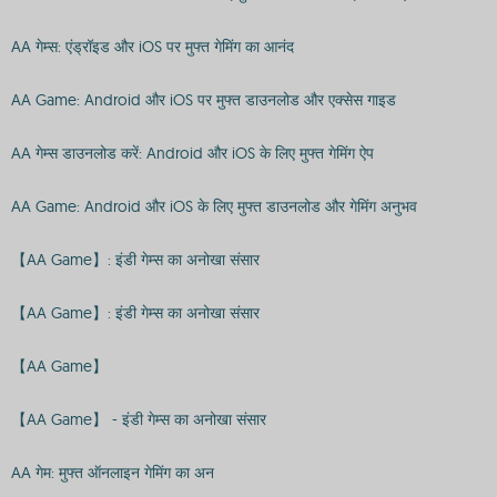
AA गेम्स: एंड्रॉइड और iOS पर मुफ्त गेमिंग का आनंद
AA Game: Android और iOS पर मुफ्त डाउनलोड और एक्सेस गाइड
AA गेम्स डाउनलोड करें: Android और iOS के लिए मुफ्त गेमिंग ऐप
AA Game: Android और iOS के लिए मुफ्त डाउनलोड और गेमिंग अनुभव
【AA Game】: इंडी गेम्स का अनोखा संसार
【AA Game】: इंडी गेम्स का अनोखा संसार
【AA Game】
【AA Game】 - इंडी गेम्स का अनोखा संसार
AA गेम: मुफ्त ऑनलाइन गेमिंग का अन