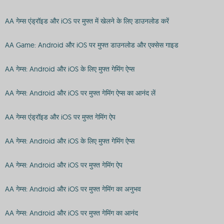
AA गेम्स एंड्रॉइड और iOS पर मुफ्त में खेलने के लिए डाउनलोड करें
AA Game: Android और iOS पर मुफ्त डाउनलोड और एक्सेस गाइड
AA गेम्स: Android और iOS के लिए मुफ्त गेमिंग ऐप्स
AA गेम्स: Android और iOS पर मुफ्त गेमिंग ऐप्स का आनंद लें
AA गेम्स एंड्रॉइड और iOS पर मुफ्त गेमिंग ऐप
AA गेम्स: Android और iOS के लिए मुफ्त गेमिंग ऐप्स
AA गेम्स: Android और iOS पर मुफ्त गेमिंग ऐप
AA गेम्स: Android और iOS पर मुफ्त गेमिंग का अनुभव
AA गेम्स: Android और iOS पर मुफ्त गेमिंग का आनंद