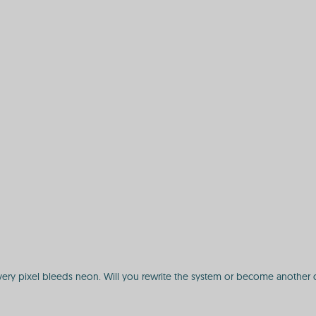
ery pixel bleeds neon. Will you rewrite the system or become another c