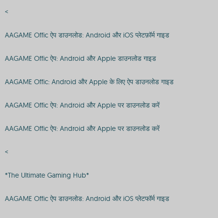
<
AAGAME Offic ऐप डाउनलोड: Android और iOS प्लेटफ़ॉर्म गाइड
AAGAME Offic ऐप: Android और Apple डाउनलोड गाइड
AAGAME Offic: Android और Apple के लिए ऐप डाउनलोड गाइड
AAGAME Offic ऐप: Android और Apple पर डाउनलोड करें
AAGAME Offic ऐप: Android और Apple पर डाउनलोड करें
<
*The Ultimate Gaming Hub*
AAGAME Offic ऐप डाउनलोड: Android और iOS प्लेटफॉर्म गाइड