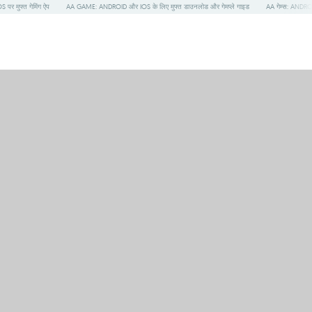
S पर मुफ्त गेमिंग ऐप
AA GAME: ANDROID और IOS के लिए मुफ्त डाउनलोड और गेमप्ले गाइड
AA गेम्स: ANDROI