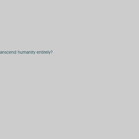
transcend humanity entirely?