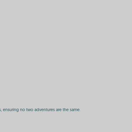
s, ensuring no two adventures are the same.