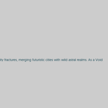
 fractures, merging futuristic cities with wild astral realms. As a Void