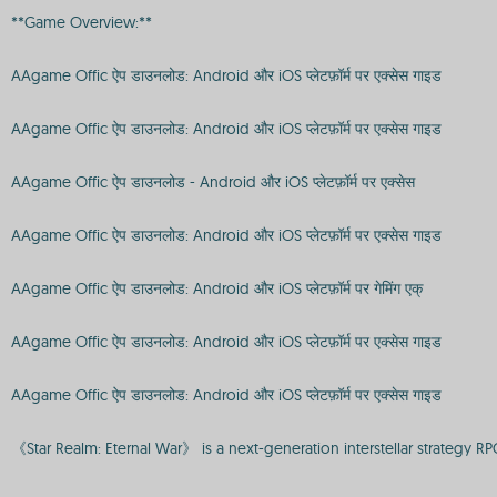
**Game Overview:**
AAgame Offic ऐप डाउनलोड: Android और iOS प्लेटफ़ॉर्म पर एक्सेस गाइड
AAgame Offic ऐप डाउनलोड: Android और iOS प्लेटफ़ॉर्म पर एक्सेस गाइड
AAgame Offic ऐप डाउनलोड - Android और iOS प्लेटफ़ॉर्म पर एक्सेस
AAgame Offic ऐप डाउनलोड: Android और iOS प्लेटफ़ॉर्म पर एक्सेस गाइड
AAgame Offic ऐप डाउनलोड: Android और iOS प्लेटफ़ॉर्म पर गेमिंग एक्
AAgame Offic ऐप डाउनलोड: Android और iOS प्लेटफ़ॉर्म पर एक्सेस गाइड
AAgame Offic ऐप डाउनलोड: Android और iOS प्लेटफ़ॉर्म पर एक्सेस गाइड
《Star Realm: Eternal War》 is a next-generation interstellar strategy 