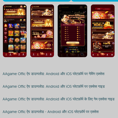
AAgame Offic ऐप डाउनलोड: Android और iOS प्लेटफ़ॉर्म पर गेमिंग एक्सेस
AAgame Offic ऐप डाउनलोड: Android और iOS प्लेटफ़ॉर्म पर एक्सेस गाइड
AAgame Offic ऐप डाउनलोड: Android और iOS प्लेटफ़ॉर्म के लिए गेम एक्सेस गाइड
AAgame Offic ऐप डाउनलोड - Android और iOS प्लेटफ़ॉर्म पर एक्सेस