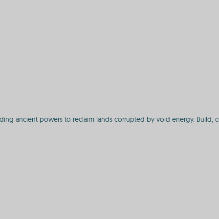
elding ancient powers to reclaim lands corrupted by void energy. Build, 