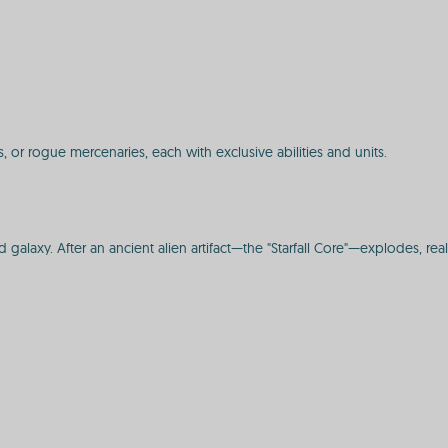
, or rogue mercenaries, each with exclusive abilities and units.
alaxy. After an ancient alien artifact—the "Starfall Core"—explodes, reality