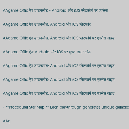
AAgame Offic ऐप डाउनलोड - Android और iOS प्लेटफ़ॉर्म पर एक्सेस
AAgame Offic ऐप डाउनलोड: Android और iOS प्लेटफ़ॉर
AAgame Offic ऐप डाउनलोड: Android और iOS प्लेटफ़ॉर्म पर एक्सेस गाइड
AAgame Offic ऐप: Android और iOS पर मुफ्त डाउनलोड
AAgame Offic ऐप डाउनलोड: Android और iOS प्लेटफ़ॉर्म पर एक्सेस गाइड
AAgame Offic ऐप डाउनलोड: Android और iOS प्लेटफ़ॉर्म पर एक्सेस गाइड
AAgame Offic ऐप डाउनलोड: Android और iOS प्लेटफ़ॉर्म पर एक्सेस गाइड
- **Procedural Star Map:** Each playthrough generates unique galaxie
AAg