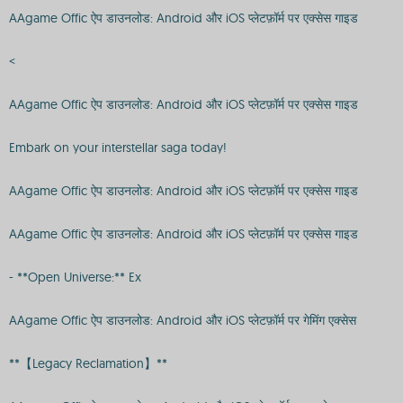
AAgame Offic ऐप डाउनलोड: Android और iOS प्लेटफ़ॉर्म पर एक्सेस गाइड
<
AAgame Offic ऐप डाउनलोड: Android और iOS प्लेटफ़ॉर्म पर एक्सेस गाइड
Embark on your interstellar saga today!
AAgame Offic ऐप डाउनलोड: Android और iOS प्लेटफ़ॉर्म पर एक्सेस गाइड
AAgame Offic ऐप डाउनलोड: Android और iOS प्लेटफ़ॉर्म पर एक्सेस गाइड
- **Open Universe:** Ex
AAgame Offic ऐप डाउनलोड: Android और iOS प्लेटफ़ॉर्म पर गेमिंग एक्सेस
**【Legacy Reclamation】**