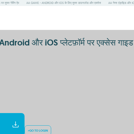
 मुफ्त गेमिंग ऐप
AA GAME - ANDROID और IOS के लिए मुफ्त डाउनलोड और एक्सेस
AA गेम्स एंड्रॉइड और IO
roid और iOS प्लेटफ़ॉर्म पर एक्सेस गाइड
>GO TO LOGIN