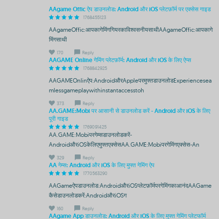
AAgame Offic ऐप डाउनलोड: Android और iOS प्लेटफ़ॉर्म पर एक्सेस गाइड
1768455123
AAgameOffic:आपकागेमिंगगियरकाविश्वसनीयसाथीAAgameOffic:आपकागे
मिंगसाथी
170
Reply
AAGAME Online गेमिंग प्लेटफ़ॉर्म: Android और iOS के लिए ऐप्स
1768842925
AAGAMEOnlinऐप:AndroidऔरAppleपरमुफ्तडाउनलोडExperiencesea
mlessgameplaywithinstantaccesstoh
373
Reply
AA.GAME:Mobi पर आसानी से डाउनलोड करें - Android और iOS के लिए
पूरी गाइड
1769091425
AA.GAME:Mobiपरगेम्सडाउनलोडकरें-
AndroidऔरiOSकेलिएमुफ्तएक्सेसAA.GAME:Mobiपरगेमिंगएक्सेस-An
329
Reply
AA गेम्स: Android और iOS के लिए मुफ्त गेमिंग ऐप
1770563290
AAGameऐपडाउनलोड:AndroidऔरiOSप्लेटफ़ॉर्मपरगेमिंगकाआनंदAAGame
कैसेडाउनलोडकरें:AndroidऔरiOSग
160
Reply
AAgame App डाउनलोड: Android और iOS के लिए मुफ्त गेमिंग प्लेटफॉर्म