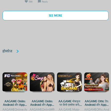
586
Reply
SEE MORE
होमपेज
AAGAME Onlin:
AAGAME Onlin:
AA.GAME मोबाइल
AAGAME Offic ऐप:
Android और Apple
Android और Apple
पर कैसे एक्सेस करें:
Android और Apple
पर एक्सेस करें, APP
प्लेटफ़ॉर्म पर एक्सेस और
Android और iOS
डिवाइस के लिए
AAGAMEOnline:AndroidऔरAppleपरAPKडाउनलोडकरेंAAGAMEOnline:AndroidऔरiOSप
AAGAMEOnlinएक्सेस:AndroidऔरAppleकेलिएAPPऔरAPKAAGAMEOnl
AA.GAME:Mobi-
AAGAMEOffic:Andro