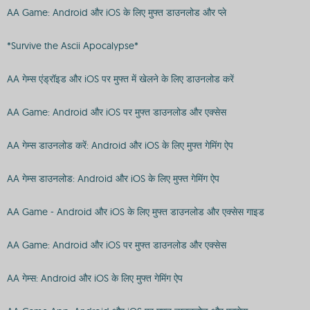
AA Game: Android और iOS के लिए मुफ्त डाउनलोड और प्ले
*Survive the Ascii Apocalypse*
AA गेम्स एंड्रॉइड और iOS पर मुफ्त में खेलने के लिए डाउनलोड करें
AA Game: Android और iOS पर मुफ्त डाउनलोड और एक्सेस
AA गेम्स डाउनलोड करें: Android और iOS के लिए मुफ्त गेमिंग ऐप
AA गेम्स डाउनलोड: Android और iOS के लिए मुफ्त गेमिंग ऐप
AA Game - Android और iOS के लिए मुफ्त डाउनलोड और एक्सेस गाइड
AA Game: Android और iOS पर मुफ्त डाउनलोड और एक्सेस
AA गेम्स: Android और iOS के लिए मुफ्त गेमिंग ऐप