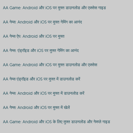
AA Game: Android और iOS पर मुफ्त डाउनलोड और एक्सेस गाइड
AA गेम्स: Android और iOS पर मुफ्त गेमिंग का आनंद
AA गेम्स ऐप: Android और iOS पर मुफ्त
AA गेम्स: एंड्रॉइड और iOS पर मुफ्त गेमिंग का आनंद
AA Game: Android और iOS पर मुफ्त डाउनलोड और एक्सेस
AA गेम्स एंड्रॉइड और iOS पर मुफ्त में डाउनलोड करें
AA गेम्स: Android और iOS पर मुफ्त में डाउनलोड करें
AA गेम्स: Android और iOS पर मुफ्त में खेलें
AA Game: Android और iOS के लिए मुफ्त डाउनलोड और गेमप्ले गाइड