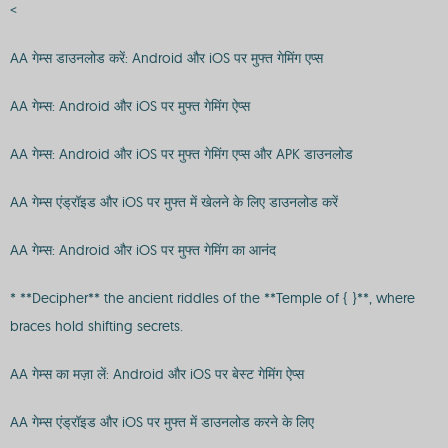
<
AA गेम्स डाउनलोड करें: Android और iOS पर मुफ्त गेमिंग एप्स
AA गेम्स: Android और iOS पर मुफ्त गेमिंग ऐप्स
AA गेम्स: Android और iOS पर मुफ्त गेमिंग एप्स और APK डाउनलोड
AA गेम्स एंड्रॉइड और iOS पर मुफ्त में खेलने के लिए डाउनलोड करें
AA गेम्स: Android और iOS पर मुफ्त गेमिंग का आनंद
* **Decipher** the ancient riddles of the **Temple of { }**, where
braces hold shifting secrets.
AA गेम्स का मज़ा लें: Android और iOS पर बेस्ट गेमिंग ऐप्स
AA गेम्स एंड्रॉइड और iOS पर मुफ्त में डाउनलोड करने के लिए