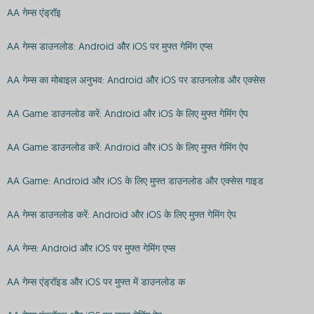
AA गेम्स एंड्रॉइ
AA गेम्स डाउनलोड: Android और iOS पर मुफ्त गेमिंग एप्स
AA गेम्स का मोबाइल अनुभव: Android और iOS पर डाउनलोड और एक्सेस
AA Game डाउनलोड करें: Android और iOS के लिए मुफ्त गेमिंग ऐप
AA Game डाउनलोड करें: Android और iOS के लिए मुफ्त गेमिंग ऐप
AA Game: Android और iOS के लिए मुफ्त डाउनलोड और एक्सेस गाइड
AA गेम्स डाउनलोड करें: Android और iOS के लिए मुफ्त गेमिंग ऐप
AA गेम्स: Android और iOS पर मुफ्त गेमिंग एप्स
AA गेम्स एंड्रॉइड और iOS पर मुफ्त में डाउनलोड क