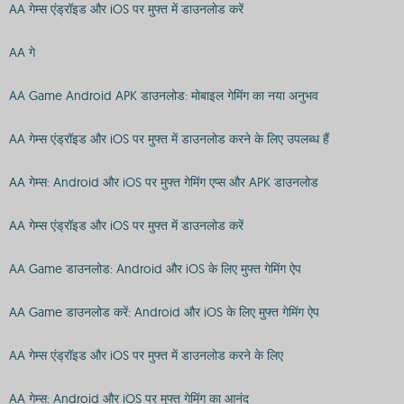
AA गेम्स एंड्रॉइड और iOS पर मुफ्त में डाउनलोड करें
AA गे
AA Game Android APK डाउनलोड: मोबाइल गेमिंग का नया अनुभव
AA गेम्स एंड्रॉइड और iOS पर मुफ्त में डाउनलोड करने के लिए उपलब्ध हैं
AA गेम्स: Android और iOS पर मुफ्त गेमिंग एप्स और APK डाउनलोड
AA गेम्स एंड्रॉइड और iOS पर मुफ्त में डाउनलोड करें
AA Game डाउनलोड: Android और iOS के लिए मुफ्त गेमिंग ऐप
AA Game डाउनलोड करें: Android और iOS के लिए मुफ्त गेमिंग ऐप
AA गेम्स एंड्रॉइड और iOS पर मुफ्त में डाउनलोड करने के लिए
AA गेम्स: Android और iOS पर मुफ्त गेमिंग का आनंद