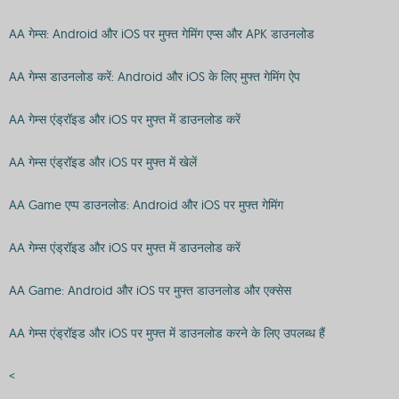
AA गेम्स: Android और iOS पर मुफ्त गेमिंग एप्स और APK डाउनलोड
AA गेम्स डाउनलोड करें: Android और iOS के लिए मुफ्त गेमिंग ऐप
AA गेम्स एंड्रॉइड और iOS पर मुफ्त में डाउनलोड करें
AA गेम्स एंड्रॉइड और iOS पर मुफ्त में खेलें
AA Game एप्प डाउनलोड: Android और iOS पर मुफ्त गेमिंग
AA गेम्स एंड्रॉइड और iOS पर मुफ्त में डाउनलोड करें
AA Game: Android और iOS पर मुफ्त डाउनलोड और एक्सेस
AA गेम्स एंड्रॉइड और iOS पर मुफ्त में डाउनलोड करने के लिए उपलब्ध हैं
<