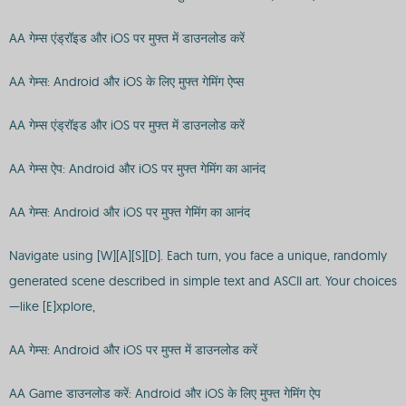
AA गेम्स एंड्रॉइड और iOS पर मुफ्त में डाउनलोड करें
AA गेम्स: Android और iOS के लिए मुफ्त गेमिंग ऐप्स
AA गेम्स एंड्रॉइड और iOS पर मुफ्त में डाउनलोड करें
AA गेम्स ऐप: Android और iOS पर मुफ्त गेमिंग का आनंद
AA गेम्स: Android और iOS पर मुफ्त गेमिंग का आनंद
Navigate using [W][A][S][D]. Each turn, you face a unique, randomly
generated scene described in simple text and ASCII art. Your choices
—like [E]xplore,
AA गेम्स: Android और iOS पर मुफ्त में डाउनलोड करें
AA Game डाउनलोड करें: Android और iOS के लिए मुफ्त गेमिंग ऐप