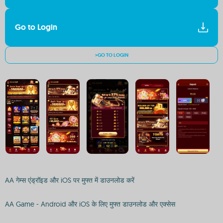
Go to Login
>GO TO LOGIN
AA गेम्स एंड्रॉइड और iOS पर मुफ्त में डाउनलोड करें
AA Game - Android और iOS के लिए मुफ्त डाउनलोड और एक्सेस