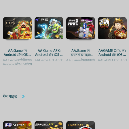
AA.Game पर
AA Game APK:
AA.Game ऐप
AAGAME Offic ऐप:
Android और iOS के
Android और iOS पर
डाउनलोड गाइड:
Android और iOS पर
लिए मोबाइल गेम्स
डाउनलोड करें
Android और iOS
डाउनलोड करें
AA.Gameपरगेमिंगएप्सऔरAPKडाउनलोडकरें-
AAGameAPK:AndroidऔरiOSपरडाउनलोडकरेंAAGame:AndroidAPK
AA.Gameऐपडाउनलोड:AndroidऔरiOSप्लेटफ़ॉर्म
AAGAMEOffic:Andro
डाउनलोड करें
प्लेटफ़ॉर्म पर आसान
AndroidऔरiOSप्लेटफ़ॉर्मकेलिएAA.GameपरAndroidऔरiOSकेल
एक्सेस
गेम गाइड