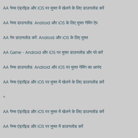
AA गेम्स एंड्रॉइड और iOS पर मुफ्त में खेलने के लिए डाउनलोड करें
AA गेम्स डाउनलोड: Android और iOS के लिए मुफ्त गेमिंग ऐप
AA गेम डाउनलोड करें: Android और iOS के लिए मुफ्त
AA Game - Android और iOS पर मुफ्त डाउनलोड और प्ले करें
AA गेम्स डाउनलोड: Android और iOS पर मुफ्त गेमिंग का आनंद
AA गेम्स एंड्रॉइड और iOS पर मुफ्त में खेलने के लिए डाउनलोड करें
<
AA गेम्स एंड्रॉइड और iOS पर मुफ्त में खेलने के लिए डाउनलोड करें
AA गेम्स एंड्रॉइड और iOS पर मुफ्त में डाउनलोड करें