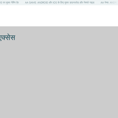
S पर मुफ्त गेमिंग ऐप
AA GAME: ANDROID और IOS के लिए मुफ्त डाउनलोड और गेमप्ले गाइड
AA गेम्स: ANDROI
क्सेस