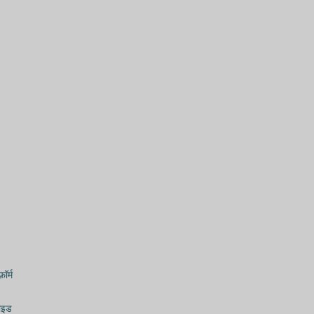
ॉर्म
ाइड