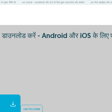
 मुफ्त गेमिंग ऐप
AA GAME - ANDROID और IOS के लिए मुफ्त डाउनलोड और एक्सेस
AA गेम्स एंड्रॉइड और IO
 डाउनलोड करें - Android और iOS के लिए ए
>GO TO LOGIN