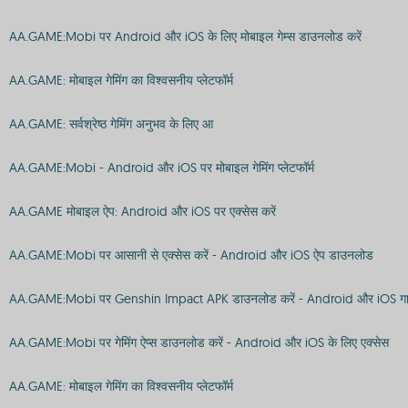
AA.GAME:Mobi पर Android और iOS के लिए मोबाइल गेम्स डाउनलोड करें
AA.GAME: मोबाइल गेमिंग का विश्वसनीय प्लेटफॉर्म
AA.GAME: सर्वश्रेष्ठ गेमिंग अनुभव के लिए आ
AA.GAME:Mobi - Android और iOS पर मोबाइल गेमिंग प्लेटफॉर्म
AA.GAME मोबाइल ऐप: Android और iOS पर एक्सेस करें
AA.GAME:Mobi पर आसानी से एक्सेस करें - Android और iOS ऐप डाउनलोड
AA.GAME:Mobi पर Genshin Impact APK डाउनलोड करें - Android और iOS ग
AA.GAME:Mobi पर गेमिंग ऐप्स डाउनलोड करें - Android और iOS के लिए एक्सेस
AA.GAME: मोबाइल गेमिंग का विश्वसनीय प्लेटफॉर्म