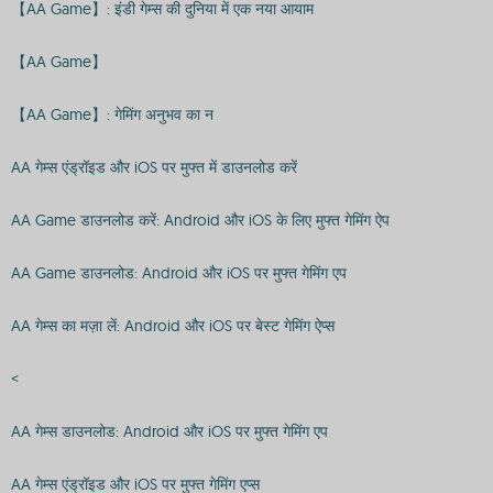
【AA Game】: इंडी गेम्स की दुनिया में एक नया आयाम
【AA Game】
【AA Game】: गेमिंग अनुभव का न
AA गेम्स एंड्रॉइड और iOS पर मुफ्त में डाउनलोड करें
AA Game डाउनलोड करें: Android और iOS के लिए मुफ्त गेमिंग ऐप
AA Game डाउनलोड: Android और iOS पर मुफ्त गेमिंग एप
AA गेम्स का मज़ा लें: Android और iOS पर बेस्ट गेमिंग ऐप्स
<
AA गेम्स डाउनलोड: Android और iOS पर मुफ्त गेमिंग एप
AA गेम्स एंड्रॉइड और iOS पर मुफ्त गेमिंग एप्स