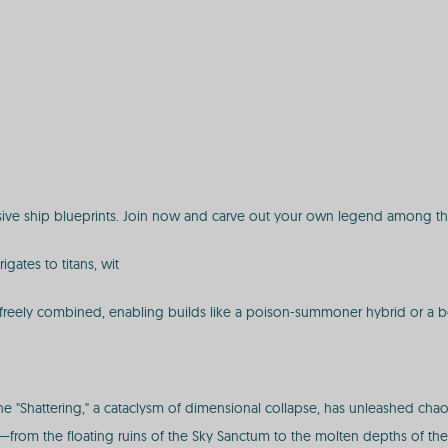
usive ship blueprints. Join now and carve out your own legend among the
ates to titans, wit
e freely combined, enabling builds like a poison-summoner hybrid or a b
 The "Shattering," a cataclysm of dimensional collapse, has unleashed c
s—from the floating ruins of the Sky Sanctum to the molten depths of t