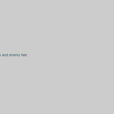
n and enemy fate.