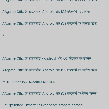
AAgame Offic ऐप डाउनलोड: Android और iOS प्लेटफ़ॉर्म पर एक्सेस गाइड
AAgame Offic ऐप डाउनलोड: Android और iOS प्लेटफ़ॉर्म पर एक्सेस
AAgame Offic ऐप डाउनलोड: Android और iOS प्लेटफ़ॉर्म पर एक्सेस गाइड
<
---
AAgame Offic ऐप डाउनलोड - Android और iOS प्लेटफ़ॉर्म पर एक्सेस
AAgame Offic ऐप डाउनलोड: Android और iOS प्लेटफ़ॉर्म पर एक्सेस गाइड
**Platform:** PC/PS5/Xbox Series X|S
AAgame Offic ऐप डाउनलोड: Android और iOS प्लेटफ़ॉर्म पर गेमिंग एक्सेस
- **Optimized Platform:** Experience smooth gamepl