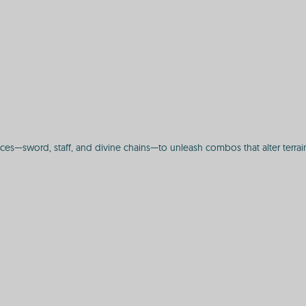
s—sword, staff, and divine chains—to unleash combos that alter terrai