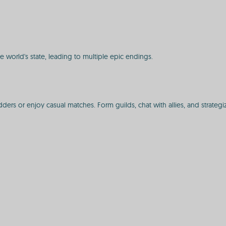
he world's state, leading to multiple epic endings.
dders or enjoy casual matches. Form guilds, chat with allies, and strateg