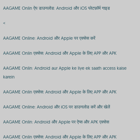
AAGAME Onlin ऐप डाउनलोड: Android और iOS प्लेटफ़ॉर्म गाइड
<
AAGAME Online: Android और Apple पर एक्सेस करें
AAGAME Onlin एक्सेस: Android और Apple के लिए APP और APK
AAGAME Onlin: Android aur Apple ke liye ek saath access kaise
karein
AAGAME Onlin एक्सेस: Android और Apple के लिए APP और APK
AAGAME Online: Android और iOS पर डाउनलोड करें और खेलें
AAGAME Onlin: Android और Apple पर ऐप्स और APK एक्सेस
AAGAME Onlin एक्सेस: Android और Apple के लिए APP और APK