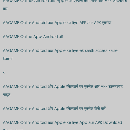
AAGAME Online: Android और Apple पर एक्सेस करें, APP और APK डाउनलोड
करें
AAGAME Onlin: Android aur Apple ke liye APP aur APK एक्सेस
AAGAME Online App: Android औ
AAGAME Onlin: Android aur Apple ke liye ek saath access kaise
karein
<
AAGAME Onlin: Android और Apple प्लेटफ़ॉर्म पर एक्सेस और APP डाउनलोड
गाइड
AAGAME Onlin: Android और Apple प्लेटफ़ॉर्म पर एक्सेस कैसे करें
AAGAME Onlin: Android aur Apple ke liye App aur APK Download