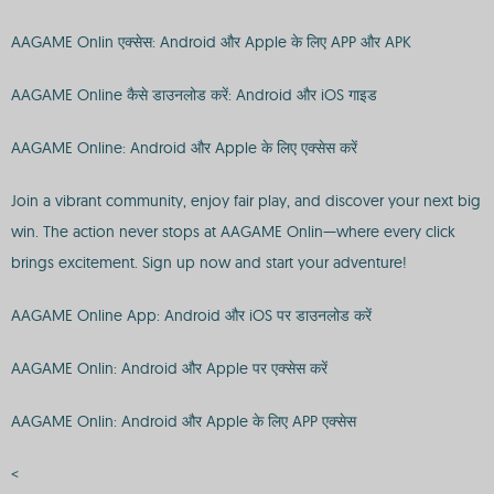
AAGAME Onlin एक्सेस: Android और Apple के लिए APP और APK
AAGAME Online कैसे डाउनलोड करें: Android और iOS गाइड
AAGAME Online: Android और Apple के लिए एक्सेस करें
Join a vibrant community, enjoy fair play, and discover your next big
win. The action never stops at AAGAME Onlin—where every click
brings excitement. Sign up now and start your adventure!
AAGAME Online App: Android और iOS पर डाउनलोड करें
AAGAME Onlin: Android और Apple पर एक्सेस करें
AAGAME Onlin: Android और Apple के लिए APP एक्सेस
<