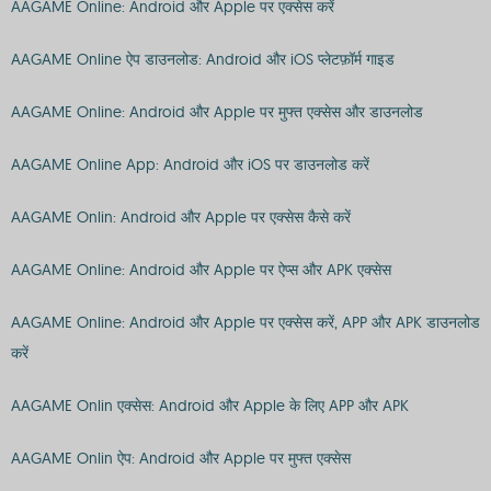
AAGAME Online: Android और Apple पर एक्सेस करें
AAGAME Online ऐप डाउनलोड: Android और iOS प्लेटफ़ॉर्म गाइड
AAGAME Online: Android और Apple पर मुफ्त एक्सेस और डाउनलोड
AAGAME Online App: Android और iOS पर डाउनलोड करें
AAGAME Onlin: Android और Apple पर एक्सेस कैसे करें
AAGAME Online: Android और Apple पर ऐप्स और APK एक्सेस
AAGAME Online: Android और Apple पर एक्सेस करें, APP और APK डाउनलोड
करें
AAGAME Onlin एक्सेस: Android और Apple के लिए APP और APK
AAGAME Onlin ऐप: Android और Apple पर मुफ्त एक्सेस