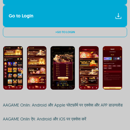
Go to Login
>GO TO LOGIN
AAGAME Onlin: Android और Apple प्लेटफ़ॉर्म पर एक्सेस और APP डाउनलोड
AAGAME Onlin ऐप: Android और iOS पर एक्सेस करें