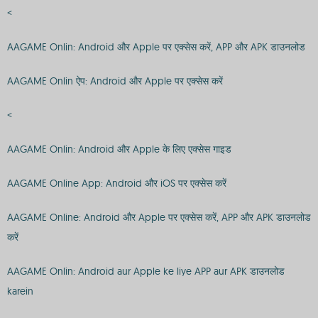
<
AAGAME Onlin: Android और Apple पर एक्सेस करें, APP और APK डाउनलोड
AAGAME Onlin ऐप: Android और Apple पर एक्सेस करें
<
AAGAME Onlin: Android और Apple के लिए एक्सेस गाइड
AAGAME Online App: Android और iOS पर एक्सेस करें
AAGAME Online: Android और Apple पर एक्सेस करें, APP और APK डाउनलोड
करें
AAGAME Onlin: Android aur Apple ke liye APP aur APK डाउनलोड
karein