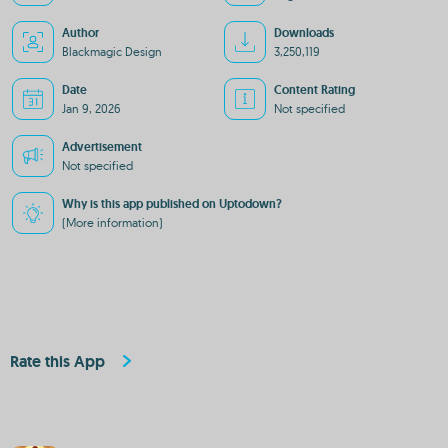
Author
Downloads
Blackmagic Design
3,250,119
Date
Content Rating
Jan 9, 2026
Not specified
Advertisement
Not specified
Why is this app published on Uptodown?
(More information)
Rate this App