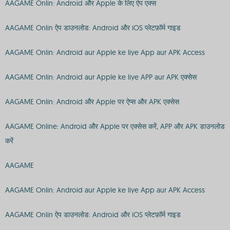
AAGAME Onlin: Android और Apple के लिए ऐप एक्स
AAGAME Onlin ऐप डाउनलोड: Android और iOS प्लेटफ़ॉर्म गाइड
AAGAME Onlin: Android aur Apple ke liye App aur APK Access
AAGAME Onlin: Android aur Apple ke liye APP aur APK एक्सेस
AAGAME Onlin: Android और Apple पर ऐप्स और APK एक्सेस
AAGAME Online: Android और Apple पर एक्सेस करें, APP और APK डाउनलोड
करें
AAGAME
AAGAME Onlin: Android aur Apple ke liye App aur APK Access
AAGAME Onlin ऐप डाउनलोड: Android और iOS प्लेटफ़ॉर्म गाइड