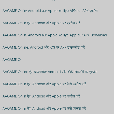
AAGAME Onlin: Android aur Apple ke liye APP aur APK एक्सेस
AAGAME Onlin ऐप: Android और Apple पर एक्सेस करें
AAGAME Onlin: Android aur Apple ke liye App aur APK Download
AAGAME Online: Android और iOS पर APP डाउनलोड करें
AAGAME O
AAGAME Online ऐप डाउनलोड: Android और iOS प्लेटफ़ॉर्म पर एक्सेस
AAGAME Onlin ऐप: Android और Apple पर कैसे एक्सेस करें
AAGAME Onlin ऐप: Android और Apple पर एक्सेस करें
AAGAME Onlin ऐप: Android और Apple पर कैसे एक्सेस करें