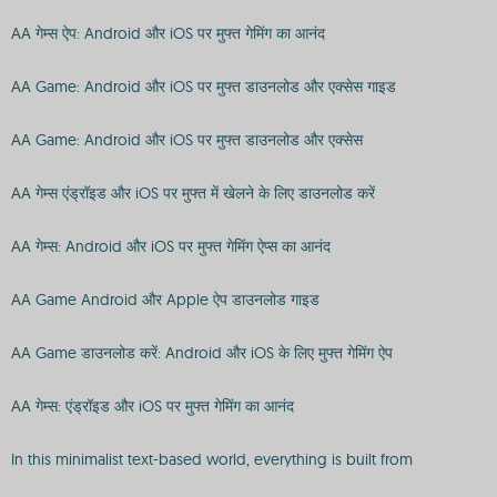
AA गेम्स ऐप: Android और iOS पर मुफ्त गेमिंग का आनंद
AA Game: Android और iOS पर मुफ्त डाउनलोड और एक्सेस गाइड
AA Game: Android और iOS पर मुफ्त डाउनलोड और एक्सेस
AA गेम्स एंड्रॉइड और iOS पर मुफ्त में खेलने के लिए डाउनलोड करें
AA गेम्स: Android और iOS पर मुफ्त गेमिंग ऐप्स का आनंद
AA Game Android और Apple ऐप डाउनलोड गाइड
AA Game डाउनलोड करें: Android और iOS के लिए मुफ्त गेमिंग ऐप
AA गेम्स: एंड्रॉइड और iOS पर मुफ्त गेमिंग का आनंद
In this minimalist text-based world, everything is built from