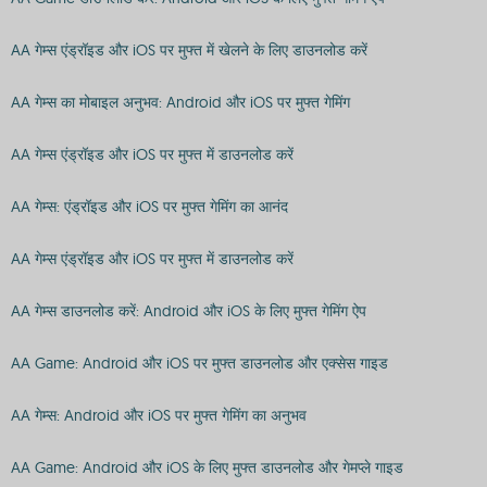
AA गेम्स एंड्रॉइड और iOS पर मुफ्त में खेलने के लिए डाउनलोड करें
AA गेम्स का मोबाइल अनुभव: Android और iOS पर मुफ्त गेमिंग
AA गेम्स एंड्रॉइड और iOS पर मुफ्त में डाउनलोड करें
AA गेम्स: एंड्रॉइड और iOS पर मुफ्त गेमिंग का आनंद
AA गेम्स एंड्रॉइड और iOS पर मुफ्त में डाउनलोड करें
AA गेम्स डाउनलोड करें: Android और iOS के लिए मुफ्त गेमिंग ऐप
AA Game: Android और iOS पर मुफ्त डाउनलोड और एक्सेस गाइड
AA गेम्स: Android और iOS पर मुफ्त गेमिंग का अनुभव
AA Game: Android और iOS के लिए मुफ्त डाउनलोड और गेमप्ले गाइड