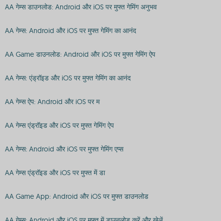
AA गेम्स डाउनलोड: Android और iOS पर मुफ्त गेमिंग अनुभव
AA गेम्स: Android और iOS पर मुफ्त गेमिंग का आनंद
AA Game डाउनलोड: Android और iOS पर मुफ्त गेमिंग ऐप
AA गेम्स: एंड्रॉइड और iOS पर मुफ्त गेमिंग का आनंद
AA गेम्स ऐप: Android और iOS पर म
AA गेम्स एंड्रॉइड और iOS पर मुफ्त गेमिंग ऐप
AA गेम्स: Android और iOS पर मुफ्त गेमिंग एप्स
AA गेम्स एंड्रॉइड और iOS पर मुफ्त में डा
AA Game App: Android और iOS पर मुफ्त डाउनलोड
AA गेम्स: Android और iOS पर मुफ्त में डाउनलोड करें और खेलें