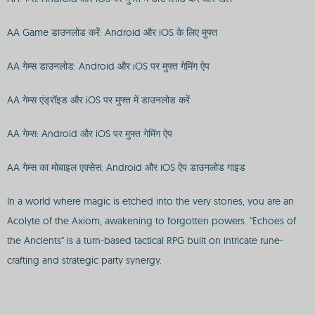
AA Game डाउनलोड करें: Android और iOS के लिए मुफ्त
AA गेम्स डाउनलोड: Android और iOS पर मुफ्त गेमिंग ऐप
AA गेम्स एंड्रॉइड और iOS पर मुफ्त में डाउनलोड करें
AA गेम्स: Android और iOS पर मुफ्त गेमिंग ऐप
AA गेम्स का मोबाइल एक्सेस: Android और iOS ऐप डाउनलोड गाइड
In a world where magic is etched into the very stones, you are an
Acolyte of the Axiom, awakening to forgotten powers. "Echoes of
the Ancients" is a turn-based tactical RPG built on intricate rune-
crafting and strategic party synergy.