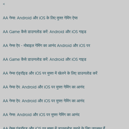
<
AA गेम्स: Android और iOS के लिए मुफ्त गेमिंग ऐप्स
AA Game कैसे डाउनलोड करें: Android और iOS गाइड
AA गेम्स ऐप - मोबाइल गेमिंग का आनंद Android और iOS पर
AA Game कैसे डाउनलोड करें: Android और iOS गाइड
AA गेम्स एंड्रॉइड और iOS पर मुफ्त में खेलने के लिए डाउनलोड करें
AA गेम्स ऐप: Android और iOS पर मुफ्त गेमिंग का आनंद
AA गेम्स ऐप: Android और iOS पर मुफ्त गेमिंग का आनंद
AA गेम्स: Android और iOS पर मुफ्त गेमिंग का आनंद
AA गेम्स एंड्रॉइड और iOS पर मुफ्त में डाउनलोड करने के लिए उपलब्ध हैं