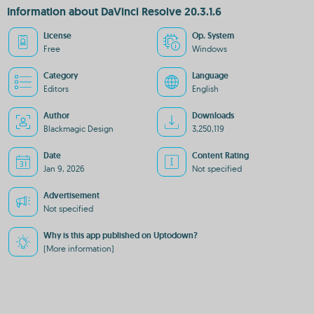
Information about DaVinci Resolve 20.3.1.6
License
Op. System
Free
Windows
Category
Language
Editors
English
Author
Downloads
Blackmagic Design
3,250,119
Date
Content Rating
Jan 9, 2026
Not specified
Advertisement
Not specified
Why is this app published on Uptodown?
(More information)