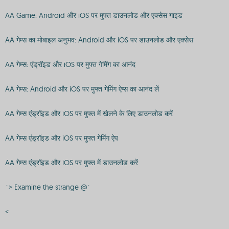
AA Game: Android और iOS पर मुफ्त डाउनलोड और एक्सेस गाइड
AA गेम्स का मोबाइल अनुभव: Android और iOS पर डाउनलोड और एक्सेस
AA गेम्स: एंड्रॉइड और iOS पर मुफ्त गेमिंग का आनंद
AA गेम्स: Android और iOS पर मुफ्त गेमिंग ऐप्स का आनंद लें
AA गेम्स एंड्रॉइड और iOS पर मुफ्त में खेलने के लिए डाउनलोड करें
AA गेम्स एंड्रॉइड और iOS पर मुफ्त गेमिंग ऐप
AA गेम्स एंड्रॉइड और iOS पर मुफ्त में डाउनलोड करें
`> Examine the strange @`
<