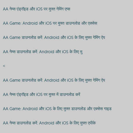
AA गेम्स एंड्रॉइड और iOS पर मुफ्त गेमिंग एप्स
AA Game: Android और iOS पर मुफ्त डाउनलोड और एक्सेस
AA Game डाउनलोड करें: Android और iOS के लिए मुफ्त गेमिंग ऐप
AA गेम्स डाउनलोड करें: Android और iOS के लिए मु
<
AA Game डाउनलोड करें: Android और iOS के लिए मुफ्त गेमिंग ऐप
AA गेम्स एंड्रॉइड और iOS पर मुफ्त में डाउनलोड करें
AA Game: Android और iOS के लिए मुफ्त डाउनलोड और एक्सेस गाइड
AA गेम्स डाउनलोड करें: Android और iOS के लिए मुफ्त एपीके