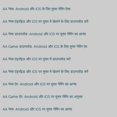
AA गेम्स: Android और iOS के लिए मुफ्त गेमिंग ऐप्स
AA गेम्स एंड्रॉइड और iOS पर मुफ्त में खेलने के लिए डाउनलोड करें
AA गेम्स डाउनलोड: Android और iOS पर मुफ्त गेमिंग का आनंद
AA Game डाउनलोड: Android और iOS के लिए मुफ्त गेमिंग ऐप
AA गेम्स एंड्रॉइड और iOS पर मुफ्त में डाउनलोड करें
AA गेम्स एंड्रॉइड और iOS पर मुफ्त में खेलने के लिए डाउनलोड करें
AA गेम्स ऐप: Android और iOS पर मुफ्त गेमिंग का आनंद
AA Game ऐप: Android और iOS पर मुफ्त गेमिंग का अनुभव
AA गेम्स: Android और iOS पर मुफ्त गेमिंग का आनंद