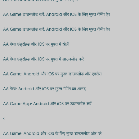
AA Game डाउनलोड करें: Android और iOS के लिए मुफ्त गेमिंग ऐप
AA Game डाउनलोड करें: Android और iOS के लिए मुफ्त गेमिंग ऐप
AA गेम्स एंड्रॉइड और iOS पर मुफ्त में खेलें
AA गेम्स एंड्रॉइड और iOS पर मुफ्त में डाउनलोड करें
AA Game: Android और iOS पर मुफ्त डाउनलोड और एक्सेस
AA गेम्स: Android और iOS पर मुफ्त गेमिंग का आनंद
AA Game App: Android और iOS पर डाउनलोड करें
<
AA Game: Android और iOS के लिए मुफ्त डाउनलोड और प्ले