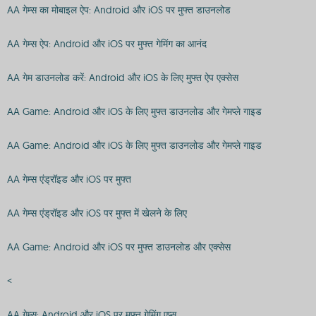
AA गेम्स का मोबाइल ऐप: Android और iOS पर मुफ्त डाउनलोड
AA गेम्स ऐप: Android और iOS पर मुफ्त गेमिंग का आनंद
AA गेम डाउनलोड करें: Android और iOS के लिए मुफ्त ऐप एक्सेस
AA Game: Android और iOS के लिए मुफ्त डाउनलोड और गेमप्ले गाइड
AA Game: Android और iOS के लिए मुफ्त डाउनलोड और गेमप्ले गाइड
AA गेम्स एंड्रॉइड और iOS पर मुफ्त
AA गेम्स एंड्रॉइड और iOS पर मुफ्त में खेलने के लिए
AA Game: Android और iOS पर मुफ्त डाउनलोड और एक्सेस
<
AA गेम्स: Android और iOS पर मुफ्त गेमिंग एप्स