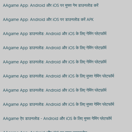
AAgame App: Android और iOS पर मुफ्त गेम डाउनलोड करें
AAgame App: Android और iOS पर डाउनलोड करें APK
AAgame App डाउनलोड: Android और iOS के लिए गेमिंग प्लेटफॉर्म
AAgame App डाउनलोड: Android और iOS के लिए गेमिंग प्लेटफ़ॉर्म
AAgame App डाउनलोड: Android और iOS के लिए गेमिंग प्लेटफ़ॉर्म
AAgame App डाउनलोड: Android और iOS के लिए मुफ्त गेमिंग प्लेटफॉर्म
AAgame App डाउनलोड: Android और iOS के लिए गेमिंग प्लेटफ़ॉर्म
AAgame App डाउनलोड: Android और iOS के लिए मुफ्त गेमिंग प्लेटफॉर्म
AAgame ऐप डाउनलोड - Android और iOS के लिए मुफ्त गेमिंग प्लेटफॉर्म