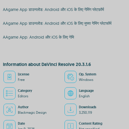
AAgame App डाउनलोड: Android और iOS के लिए गेमिंग प्लेटफ़ॉर्म
AAgame App डाउनलोड: Android और iOS के लिए मुफ्त गेमिंग प्लेटफॉर्म
AAgame App: Android और iOS के लिए गेमि
Information about DaVinci Resolve 20.3.1.6
License
Op. System
Free
Windows
Category
Language
Editors
English
Author
Downloads
Blackmagic Design
3,250,119
Date
Content Rating
Jan 9, 2026
Not specified