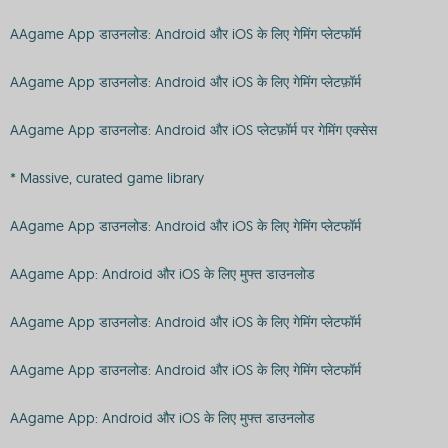
AAgame App डाउनलोड: Android और iOS के लिए गेमिंग प्लेटफॉर्म
AAgame App डाउनलोड: Android और iOS के लिए गेमिंग प्लेटफ़ॉर्म
AAgame App डाउनलोड: Android और iOS प्लेटफ़ॉर्म पर गेमिंग एक्सेस
* Massive, curated game library
AAgame App डाउनलोड: Android और iOS के लिए गेमिंग प्लेटफॉर्म
AAgame App: Android और iOS के लिए मुफ्त डाउनलोड
AAgame App डाउनलोड: Android और iOS के लिए गेमिंग प्लेटफॉर्म
AAgame App डाउनलोड: Android और iOS के लिए गेमिंग प्लेटफॉर्म
AAgame App: Android और iOS के लिए मुफ्त डाउनलोड