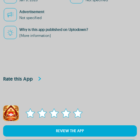
Advertisement
Not specified
Why is this app published on Uptodown?
(More information)
Rate this App
REVIEW THE APP