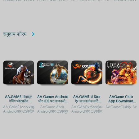
एक्सेस
एक्सेस
समुदाय फोरम
AA.GAME मोबाइल
AA Game: Android
AA.GAME से Stor
AAGame Club
गेमिंग प्लेटफॉर्म:
और iOS पर डाउनलोड
ऐप डाउनलोड करें:
App Download:
Android और iOS पर
और एक्सेस गाइड
Android और iOS के
Android & iOS APK
AA.GAME:Mobiपरमुफ्तमेंडाउनलोडकरें-
AAGame:Andr-
AA.GAMEपरStorऐपडाउनलोडकरें:Androidऔरi
AAGameClubऐप:Androi
एक्सेस गाइड
लिए गाइड
Access Guide
AndroidऔरiOSकेलिएऐपएक्सेसAA.GAME:Mobiपरआसानीसेएक्सेसकर
AndroidऔरiOSपरमुफ्तगेमडाउनलोडAAगेम्सएंड्रॉइडपर:डाउनलोडऔरप्ल
AndroidऔरiOSकेलिएआसानएक्सेस