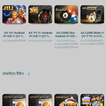
AA गेम्स: Android
AA गेम्स ऐप: Android
AA.GAME:Stor -
AA.GAME:Mobi पर
और iOS पर मुफ्त गेमिंग
और iOS पर मुफ्त गेमिंग
Android और iOS के
मुफ्त में गेम्स डाउनलोड
ऐप्स
का आनंद
लिए मुफ्त ऐप डाउनलोड
करें - Android और
AAGameडाउनलोडकरें:AndroidऔरiOSकेलिएमुफ्तगेमिंगएपAAगेम्सडाउनलोड:AndroidऔरiOSकेलिएम
AAGame:AndroidऔरiOSकेलिएमुफ्तडाउनलोडऔरगेमप्लेगाइडAAGame:
AA.GAME:Stor-
AA.GAMEमोबाइलऐप:An
करें
iOS के लिए एक्सेस
AndroidऔरiOSकेलिएऐपडाउनलोडकरेंAA.GAME
AndroidऔरiOSकेलिएऐ
AndroidऔरiOSपरआसानएक्सेसAA.GAME:
लोकप्रिय रैंकिंग