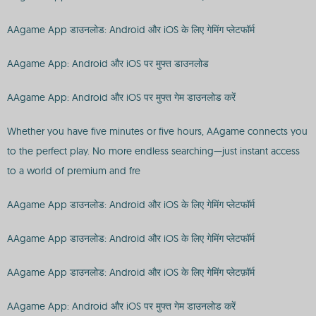
AAgame App डाउनलोड: Android और iOS के लिए गेमिंग प्लेटफॉर्म
AAgame App: Android और iOS पर मुफ्त डाउनलोड
AAgame App: Android और iOS पर मुफ्त गेम डाउनलोड करें
Whether you have five minutes or five hours, AAgame connects you
to the perfect play. No more endless searching—just instant access
to a world of premium and fre
AAgame App डाउनलोड: Android और iOS के लिए गेमिंग प्लेटफॉर्म
AAgame App डाउनलोड: Android और iOS के लिए गेमिंग प्लेटफॉर्म
AAgame App डाउनलोड: Android और iOS के लिए गेमिंग प्लेटफ़ॉर्म
AAgame App: Android और iOS पर मुफ्त गेम डाउनलोड करें