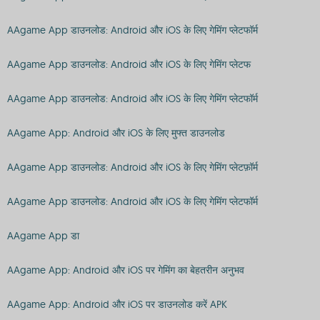
AAgame App डाउनलोड: Android और iOS के लिए गेमिंग प्लेटफॉर्म
AAgame App डाउनलोड: Android और iOS के लिए गेमिंग प्लेटफ
AAgame App डाउनलोड: Android और iOS के लिए गेमिंग प्लेटफॉर्म
AAgame App: Android और iOS के लिए मुफ्त डाउनलोड
AAgame App डाउनलोड: Android और iOS के लिए गेमिंग प्लेटफ़ॉर्म
AAgame App डाउनलोड: Android और iOS के लिए गेमिंग प्लेटफॉर्म
AAgame App डा
AAgame App: Android और iOS पर गेमिंग का बेहतरीन अनुभव
AAgame App: Android और iOS पर डाउनलोड करें APK