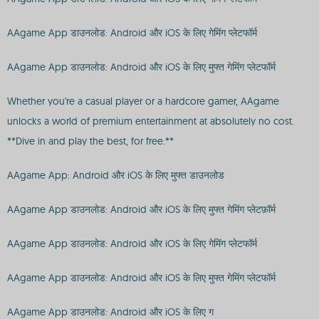
AAgame App डाउनलोड: Android और iOS के लिए गेमिंग प्लेटफॉर्म
AAgame App डाउनलोड: Android और iOS के लिए मुफ्त गेमिंग प्लेटफॉर्म
Whether you're a casual player or a hardcore gamer, AAgame
unlocks a world of premium entertainment at absolutely no cost.
**Dive in and play the best, for free.**
AAgame App: Android और iOS के लिए मुफ्त डाउनलोड
AAgame App डाउनलोड: Android और iOS के लिए मुफ्त गेमिंग प्लेटफ़ॉर्म
AAgame App डाउनलोड: Android और iOS के लिए गेमिंग प्लेटफॉर्म
AAgame App डाउनलोड: Android और iOS के लिए मुफ्त गेमिंग प्लेटफॉर्म
AAgame App डाउनलोड: Android और iOS के लिए ग