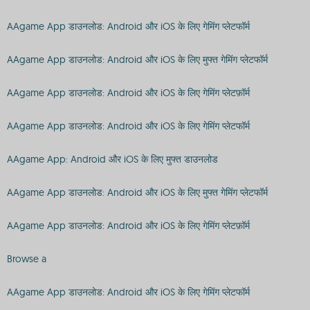
AAgame App डाउनलोड: Android और iOS के लिए गेमिंग प्लेटफॉर्म
AAgame App डाउनलोड: Android और iOS के लिए मुफ्त गेमिंग प्लेटफॉर्म
AAgame App डाउनलोड: Android और iOS के लिए गेमिंग प्लेटफ़ॉर्म
AAgame App डाउनलोड: Android और iOS के लिए गेमिंग प्लेटफॉर्म
AAgame App: Android और iOS के लिए मुफ्त डाउनलोड
AAgame App डाउनलोड: Android और iOS के लिए मुफ्त गेमिंग प्लेटफॉर्म
AAgame App डाउनलोड: Android और iOS के लिए गेमिंग प्लेटफ़ॉर्म
Browse a
AAgame App डाउनलोड: Android और iOS के लिए गेमिंग प्लेटफॉर्म