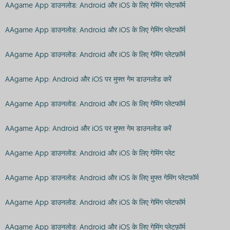
AAgame App डाउनलोड: Android और iOS के लिए गेमिंग प्लेटफॉर्म
AAgame App डाउनलोड: Android और iOS के लिए गेमिंग प्लेटफॉर्म
AAgame App डाउनलोड: Android और iOS के लिए गेमिंग प्लेटफ़ॉर्म
AAgame App: Android और iOS पर मुफ्त गेम डाउनलोड करें
AAgame App डाउनलोड: Android और iOS के लिए गेमिंग प्लेटफॉर्म
AAgame App: Android और iOS पर मुफ्त गेम डाउनलोड करें
AAgame App डाउनलोड: Android और iOS के लिए गेमिंग प्लेट
AAgame App डाउनलोड: Android और iOS के लिए मुफ्त गेमिंग प्लेटफॉर्म
AAgame App डाउनलोड: Android और iOS के लिए गेमिंग प्लेटफॉर्म
AAgame App डाउनलोड: Android और iOS के लिए गेमिंग प्लेटफ़ॉर्म