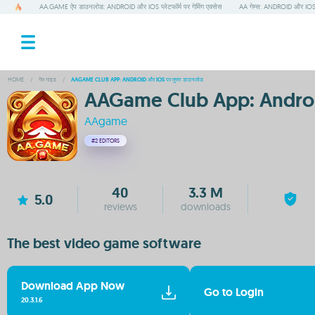
AA.GAME ऐप डाउनलोड: ANDROID और IOS प्लेटफॉर्म पर गेमिंग एक्सेस
AA गेम्स: ANDROID और IOS पर
HOME
/
गेम गाइड
/
AAGAME CLUB APP: ANDROID और IOS पर मुफ्त डाउनलोड
AAGame Club App: Android
AAgame
#2
EDITORS
40
3.3 M
5.0
reviews
downloads
The best video game software
Download App Now
Go to Login
20.3.1.6