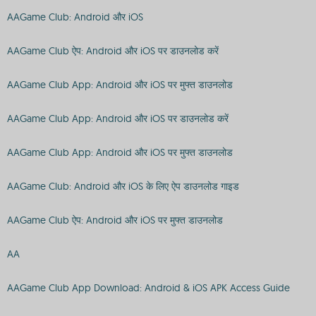
AAGame Club: Android और iOS
AAGame Club ऐप: Android और iOS पर डाउनलोड करें
AAGame Club App: Android और iOS पर मुफ्त डाउनलोड
AAGame Club App: Android और iOS पर डाउनलोड करें
AAGame Club App: Android और iOS पर मुफ्त डाउनलोड
AAGame Club: Android और iOS के लिए ऐप डाउनलोड गाइड
AAGame Club ऐप: Android और iOS पर मुफ्त डाउनलोड
AA
AAGame Club App Download: Android & iOS APK Access Guide