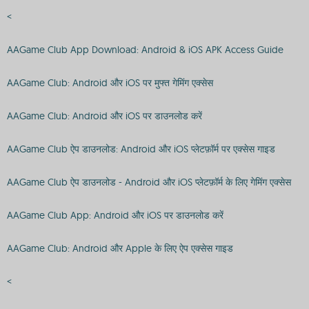
<
AAGame Club App Download: Android & iOS APK Access Guide
AAGame Club: Android और iOS पर मुफ्त गेमिंग एक्सेस
AAGame Club: Android और iOS पर डाउनलोड करें
AAGame Club ऐप डाउनलोड: Android और iOS प्लेटफ़ॉर्म पर एक्सेस गाइड
AAGame Club ऐप डाउनलोड - Android और iOS प्लेटफ़ॉर्म के लिए गेमिंग एक्सेस
AAGame Club App: Android और iOS पर डाउनलोड करें
AAGame Club: Android और Apple के लिए ऐप एक्सेस गाइड
<