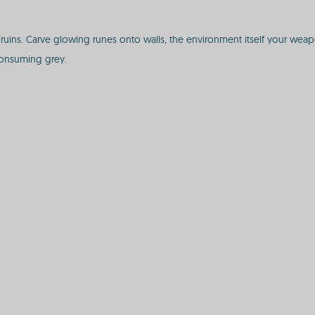
ins. Carve glowing runes onto walls, the environment itself your weapon
consuming grey.