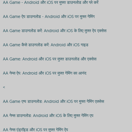
AA Game - Android और iOS पर मुफ्त डाउनलोड और प्ले करें
AA Game ऐप डाउनलोड - Android और iOS पर मुफ्त गेमिंग
AA Game डाउनलोड करें: Android और iOS के लिए मुफ्त ऐप एक्सेस
AA Game कैसे डाउनलोड करें: Android और iOS गाइड
AA Game: Android और iOS पर मुफ्त डाउनलोड और एक्सेस
AA गेम्स ऐप: Android और iOS पर मुफ्त गेमिंग का आनंद
<
AA Game एप्प डाउनलोड: Android और iOS पर मुफ्त गेमिंग एक्सेस
AA गेम्स डाउनलोड: Android और iOS के लिए मुफ्त गेमिंग एप
AA गेम्स एंड्रॉइड और iOS पर मुफ्त गेमिंग ऐप