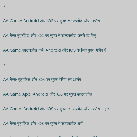
<
AA Game: Android और iOS पर मुफ्त डाउनलोड और एक्सेस
AA गेम्स एंड्रॉइड और iOS पर मुफ्त में डाउनलोड करने के लिए
AA Game डाउनलोड करें: Android और iOS के लिए मुफ्त गेमिंग ऐ
<
AA गेम्स: एंड्रॉइड और iOS पर मुफ्त गेमिंग का आनंद
AA Game App: Android और iOS पर मुफ्त डाउनलोड
AA Game: Android और iOS पर मुफ्त डाउनलोड और एक्सेस गाइड
AA गेम्स एंड्रॉइड और iOS पर मुफ्त में डाउनलोड करें