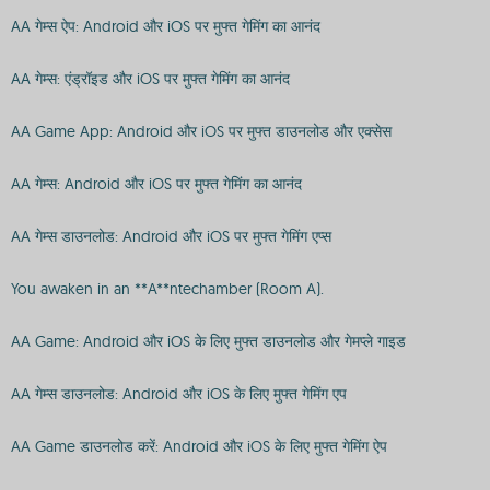
AA गेम्स ऐप: Android और iOS पर मुफ्त गेमिंग का आनंद
AA गेम्स: एंड्रॉइड और iOS पर मुफ्त गेमिंग का आनंद
AA Game App: Android और iOS पर मुफ्त डाउनलोड और एक्सेस
AA गेम्स: Android और iOS पर मुफ्त गेमिंग का आनंद
AA गेम्स डाउनलोड: Android और iOS पर मुफ्त गेमिंग एप्स
You awaken in an **A**ntechamber (Room A).
AA Game: Android और iOS के लिए मुफ्त डाउनलोड और गेमप्ले गाइड
AA गेम्स डाउनलोड: Android और iOS के लिए मुफ्त गेमिंग एप
AA Game डाउनलोड करें: Android और iOS के लिए मुफ्त गेमिंग ऐप