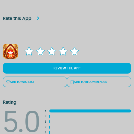
Rate this App
REVIEW THE APP
ADD TO WISHLIST
ADD TO RECOMMENDED
Rating
5.0
5
4
3
2
1