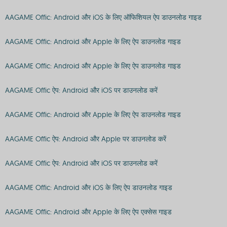
AAGAME Offic: Android और iOS के लिए ऑफिशियल ऐप डाउनलोड गाइड
AAGAME Offic: Android और Apple के लिए ऐप डाउनलोड गाइड
AAGAME Offic: Android और Apple के लिए ऐप डाउनलोड गाइड
AAGAME Offic ऐप: Android और iOS पर डाउनलोड करें
AAGAME Offic: Android और Apple के लिए ऐप डाउनलोड गाइड
AAGAME Offic ऐप: Android और Apple पर डाउनलोड करें
AAGAME Offic ऐप: Android और iOS पर डाउनलोड करें
AAGAME Offic: Android और iOS के लिए ऐप डाउनलोड गाइड
AAGAME Offic: Android और Apple के लिए ऐप एक्सेस गाइड