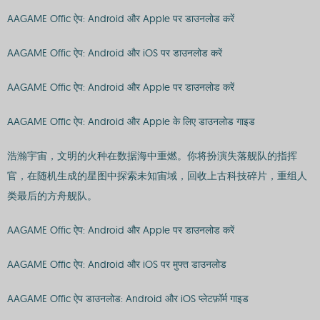
AAGAME Offic ऐप: Android और Apple पर डाउनलोड करें
AAGAME Offic ऐप: Android और iOS पर डाउनलोड करें
AAGAME Offic ऐप: Android और Apple पर डाउनलोड करें
AAGAME Offic ऐप: Android और Apple के लिए डाउनलोड गाइड
浩瀚宇宙，文明的火种在数据海中重燃。你将扮演失落舰队的指挥
官，在随机生成的星图中探索未知宙域，回收上古科技碎片，重组人
类最后的方舟舰队。
AAGAME Offic ऐप: Android और Apple पर डाउनलोड करें
AAGAME Offic ऐप: Android और iOS पर मुफ्त डाउनलोड
AAGAME Offic ऐप डाउनलोड: Android और iOS प्लेटफ़ॉर्म गाइड