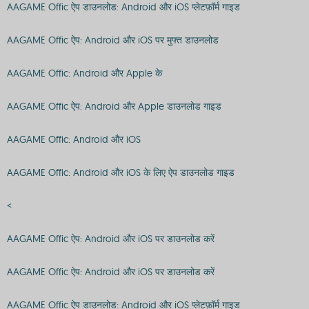
AAGAME Offic ऐप डाउनलोड: Android और iOS प्लेटफ़ॉर्म गाइड
AAGAME Offic ऐप: Android और iOS पर मुफ्त डाउनलोड
AAGAME Offic: Android और Apple के
AAGAME Offic ऐप: Android और Apple डाउनलोड गाइड
AAGAME Offic: Android और iOS
AAGAME Offic: Android और iOS के लिए ऐप डाउनलोड गाइड
<
AAGAME Offic ऐप: Android और iOS पर डाउनलोड करें
AAGAME Offic ऐप: Android और iOS पर डाउनलोड करें
AAGAME Offic ऐप डाउनलोड: Android और iOS प्लेटफ़ॉर्म गाइड