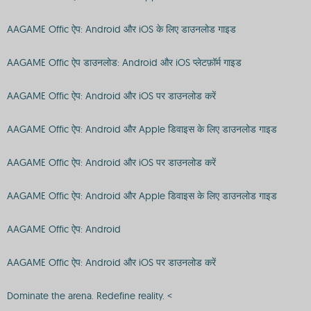
AAGAME Offic ऐप: Android और iOS के लिए डाउनलोड गाइड
AAGAME Offic ऐप डाउनलोड: Android और iOS प्लेटफ़ॉर्म गाइड
AAGAME Offic ऐप: Android और iOS पर डाउनलोड करें
AAGAME Offic ऐप: Android और Apple डिवाइस के लिए डाउनलोड गाइड
AAGAME Offic ऐप: Android और iOS पर डाउनलोड करें
AAGAME Offic ऐप: Android और Apple डिवाइस के लिए डाउनलोड गाइड
AAGAME Offic ऐप: Android
AAGAME Offic ऐप: Android और iOS पर डाउनलोड करें
Dominate the arena. Redefine reality. <