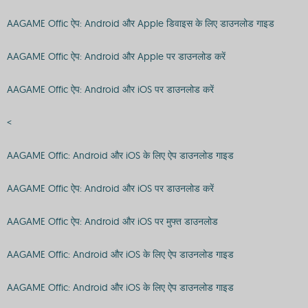
AAGAME Offic ऐप: Android और Apple डिवाइस के लिए डाउनलोड गाइड
AAGAME Offic ऐप: Android और Apple पर डाउनलोड करें
AAGAME Offic ऐप: Android और iOS पर डाउनलोड करें
<
AAGAME Offic: Android और iOS के लिए ऐप डाउनलोड गाइड
AAGAME Offic ऐप: Android और iOS पर डाउनलोड करें
AAGAME Offic ऐप: Android और iOS पर मुफ्त डाउनलोड
AAGAME Offic: Android और iOS के लिए ऐप डाउनलोड गाइड
AAGAME Offic: Android और iOS के लिए ऐप डाउनलोड गाइड