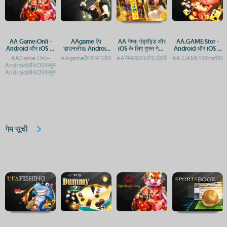
AA Game:Onli -
AAgame ऐप
AA गेम्स: एंड्रॉइड और
AA.GAME:Stor -
Android और iOS पर
डाउनलोड: Android
iOS के लिए मुफ्त गेमिंग
Android और iOS के
मुफ्त डाउनलोड
और iOS प्लेटफ़ॉर्म पर
ऐप
लिए मुफ्त ऐप डाउनलोड
AAGame:Onli-
AAgameऐपडाउनलोड:AndroidऔरiOSप्लेटफ़ॉर्मपरगेमिंगएक्सेस
AAगेम्सडाउनलोड:एंड्रॉइडऔरiOSपरमुफ्तगेमिंगएपAA
AA.GAMEपरStorऐपडाउ
गेमिंग एक्सेस
AndroidऔरiOSपरमुफ्तडाउनलोडAAGame:Onli-
AndroidऔरiOSपरमुफ्तगेमिंगएपAAGame:Onli
गेम सूची