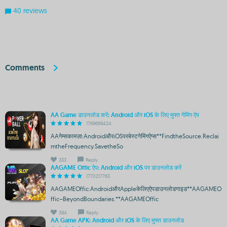
40 reviews
Comments
AA Game डाउनलोड करें: Android और iOS के लिए मुफ्त गेमिंग ऐप
1769669424
AAगेम्सकामज़ा:AndroidऔरiOSपरबेस्टगेमिंगऐप्स**FindtheSource.Reclai
mtheFrequency.SavetheSo
333
Reply
AAGAME Offic ऐप: Android और iOS पर डाउनलोड करें
1770217763
AAGAMEOffic:AndroidऔरAppleकेलिएऐपडाउनलोडगाइड**AAGAMEO
ffic–BeyondBoundaries.**AAGAMEOffic
384
Reply
AA Game APK: Android और iOS के लिए मुफ्त डाउनलोड