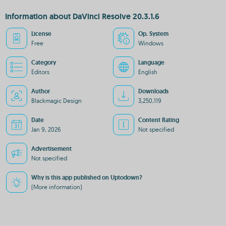
Information about DaVinci Resolve 20.3.1.6
License
Op. System
Free
Windows
Category
Language
Editors
English
Author
Downloads
Blackmagic Design
3,250,119
Date
Content Rating
Jan 9, 2026
Not specified
Advertisement
Not specified
Why is this app published on Uptodown?
(More information)