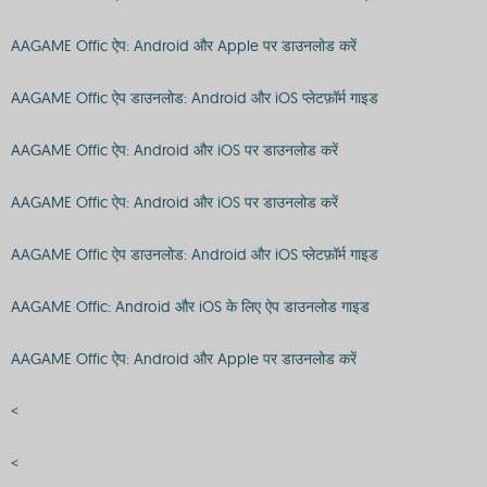
AAGAME Offic ऐप: Android और Apple पर डाउनलोड करें
AAGAME Offic ऐप डाउनलोड: Android और iOS प्लेटफ़ॉर्म गाइड
AAGAME Offic ऐप: Android और iOS पर डाउनलोड करें
AAGAME Offic ऐप: Android और iOS पर डाउनलोड करें
AAGAME Offic ऐप डाउनलोड: Android और iOS प्लेटफ़ॉर्म गाइड
AAGAME Offic: Android और iOS के लिए ऐप डाउनलोड गाइड
AAGAME Offic ऐप: Android और Apple पर डाउनलोड करें
<
<