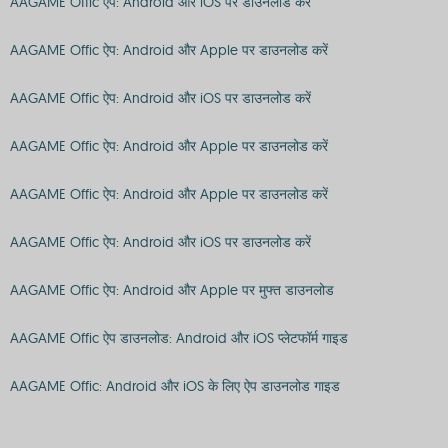
AAGAME Offic ऐप: Android और iOS पर डाउनलोड करें
AAGAME Offic ऐप: Android और Apple पर डाउनलोड करें
AAGAME Offic ऐप: Android और iOS पर डाउनलोड करें
AAGAME Offic ऐप: Android और Apple पर डाउनलोड करें
AAGAME Offic ऐप: Android और Apple पर डाउनलोड करें
AAGAME Offic ऐप: Android और iOS पर डाउनलोड करें
AAGAME Offic ऐप: Android और Apple पर मुफ्त डाउनलोड
AAGAME Offic ऐप डाउनलोड: Android और iOS प्लेटफॉर्म गाइड
AAGAME Offic: Android और iOS के लिए ऐप डाउनलोड गाइड