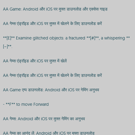
AA Game: Android और iOS पर मुफ्त डाउनलोड और एक्सेस गाइड
AA गेम्स एंड्रॉइड और iOS पर मुफ्त में खेलने के लिए डाउनलोड करें
**[E]** Examine glitched objects: a fractured **[#]**, a whispering **
[~]**.
AA गेम्स एंड्रॉइड और iOS पर मुफ्त में खेलें
AA गेम्स एंड्रॉइड और iOS पर मुफ्त में खेलने के लिए डाउनलोड करें
AA Game एप्प डाउनलोड: Android और iOS पर गेमिंग अनुभव
- **F** to move Forward
AA गेम्स: Android और iOS पर मुफ्त गेमिंग का अनुभव
AA गेम्स का आनंद लें: Android और iOS पर मुफ्त डाउनलोड