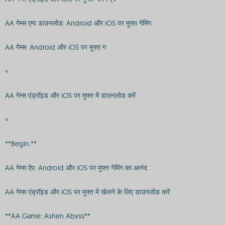
AA गेम्स एप्प डाउनलोड: Android और iOS पर मुफ्त गेमिंग
AA गेम्स: Android और iOS पर मुफ्त ग
<
AA गेम्स एंड्रॉइड और iOS पर मुफ्त में डाउनलोड करें
<
**Begin.**
AA गेम्स ऐप: Android और iOS पर मुफ्त गेमिंग का आनंद
AA गेम्स एंड्रॉइड और iOS पर मुफ्त में खेलने के लिए डाउनलोड करें
**AA Game: Ashen Abyss**