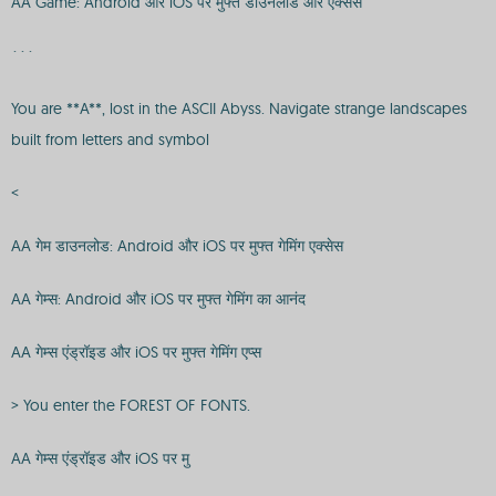
AA Game: Android और iOS पर मुफ्त डाउनलोड और एक्सेस
```
You are **A**, lost in the ASCII Abyss. Navigate strange landscapes
built from letters and symbol
<
AA गेम डाउनलोड: Android और iOS पर मुफ्त गेमिंग एक्सेस
AA गेम्स: Android और iOS पर मुफ्त गेमिंग का आनंद
AA गेम्स एंड्रॉइड और iOS पर मुफ्त गेमिंग एप्स
> You enter the FOREST OF FONTS.
AA गेम्स एंड्रॉइड और iOS पर मु