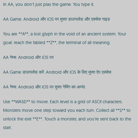
In AA, you don’t just play the game. You type it.
AA Game: Android और iOS पर मुफ्त डाउनलोड और एक्सेस गाइड
You are **A**, a lost glyph in the void of an ancient system. Your
goal: reach the fabled **Z**, the terminal of all meaning.
AA गेम्स: Android और iOS पर
AA Game डाउनलोड करें: Android और iOS के लिए मुफ्त ऐप एक्सेस
AA गेम्स: Android और iOS पर मुफ्त गेमिंग का आनंद
Use **WASD** to move. Each level is a grid of ASCII characters.
Monsters move one step toward you each turn. Collect all **$** to
unlock the exit **E**. Touch a monster, and you’re sent back to the
start.