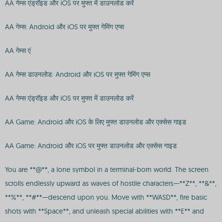
AA गेम्स एंड्रॉइड और iOS पर मुफ्त में डाउनलोड करें
AA गेम्स: Android और iOS पर मुफ्त गेमिंग एप्स
AA गेम्स एं
AA गेम्स डाउनलोड: Android और iOS पर मुफ्त गेमिंग एप्स
AA गेम्स एंड्रॉइड और iOS पर मुफ्त में डाउनलोड करें
AA Game: Android और iOS के लिए मुफ्त डाउनलोड और एक्सेस गाइड
AA Game: Android और iOS पर मुफ्त डाउनलोड और एक्सेस गाइड
You are **@**, a lone symbol in a terminal-born world. The screen
scrolls endlessly upward as waves of hostile characters—**Z**, **&**,
**%**, **#**—descend upon you. Move with **WASD**, fire basic
shots with **Space**, and unleash special abilities with **E** and