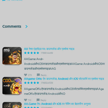
Comments
AA गेम्स एंड्रॉइड पर: डाउनलोड और एक्सेस गाइड
1769014469
AAGame:Andr-
AndroidऔरiOSपरडाउनलोडऔरएक्सेसगाइडAAGame:AndroidऔरiOSपर
डाउनलोडऔरएक्सेसगाइडAAG
273
Reply
AAgame Offic ऐप डाउनलोड: Android और iOS प्लेटफ़ॉर्म पर एक्सेस गाइड
1769324539
AAgameOfficऐपडाउनलोड:AndroidऔरiOSप्लेटफ़ॉर्मपरएक्सेसगाइडAAga
meOfficऐपडाउनलोड:AndroidऔरiO
710
Reply
AA.Game ऐप: Android और iOS पर गेमिंग का बेहतरीन अनुभव
1770516662