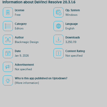
Information about DaVinci Resolve 20.3.1.6
License
Op. System
Free
Windows
Category
Language
Editors
English
Author
Downloads
Blackmagic Design
3,250,119
Date
Content Rating
Jan 9, 2026
Not specified
Advertisement
Not specified
Why is this app published on Uptodown?
(More information)