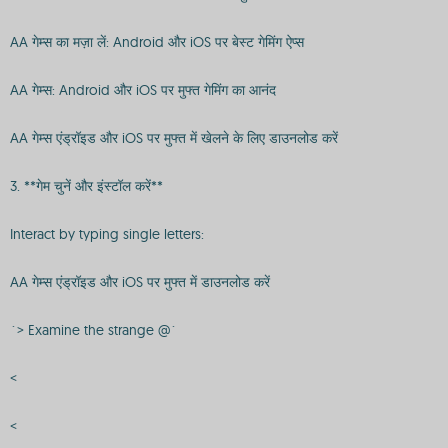
AA गेम्स का मज़ा लें: Android और iOS पर बेस्ट गेमिंग ऐप्स
AA गेम्स: Android और iOS पर मुफ्त गेमिंग का आनंद
AA गेम्स एंड्रॉइड और iOS पर मुफ्त में खेलने के लिए डाउनलोड करें
3. **गेम चुनें और इंस्टॉल करें**
Interact by typing single letters:
AA गेम्स एंड्रॉइड और iOS पर मुफ्त में डाउनलोड करें
`> Examine the strange @`
<
<