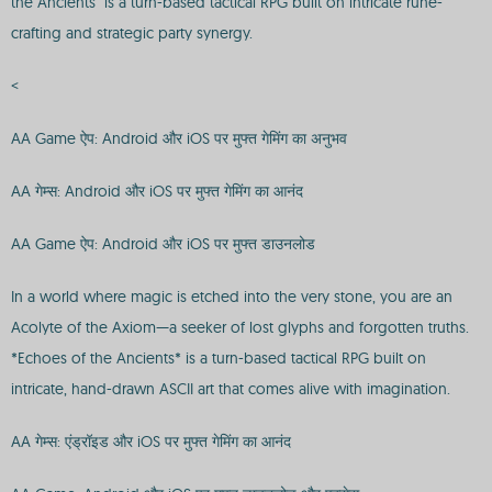
the Ancients" is a turn-based tactical RPG built on intricate rune-
crafting and strategic party synergy.
<
AA Game ऐप: Android और iOS पर मुफ्त गेमिंग का अनुभव
AA गेम्स: Android और iOS पर मुफ्त गेमिंग का आनंद
AA Game ऐप: Android और iOS पर मुफ्त डाउनलोड
In a world where magic is etched into the very stone, you are an
Acolyte of the Axiom—a seeker of lost glyphs and forgotten truths.
*Echoes of the Ancients* is a turn-based tactical RPG built on
intricate, hand-drawn ASCII art that comes alive with imagination.
AA गेम्स: एंड्रॉइड और iOS पर मुफ्त गेमिंग का आनंद