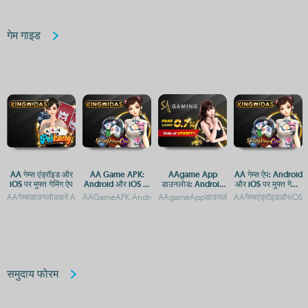
गेम गाइड
AA गेम्स एंड्रॉइड और
AA Game APK:
AAgame App
AA गेम्स ऐप: Android
iOS पर मुफ्त गेमिंग ऐप
Android और iOS पर
डाउनलोड: Android
और iOS पर मुफ्त गेमिंग
डाउनलोड करें
और iOS के लिए गेमिंग
का आनंद
AAगेम्सडाउनलोडकरें:AndroidऔरiOSकेलिएमुफ्तगेमिंगऐपAAगेम्सडाउनलोड:AndroidऔरiOSपरमुफ्तगेम
AAGameAPK:AndroidऔरiOSपरडाउनलोडकरेंAAGameAPK:Androidऔ
AAgameAppडाउनलोड:AndroidऔरiOSकेलिएमुफ्
AAगेम्सएंड्रॉइडऔरiOS
प्लेटफॉर्म
समुदाय फोरम