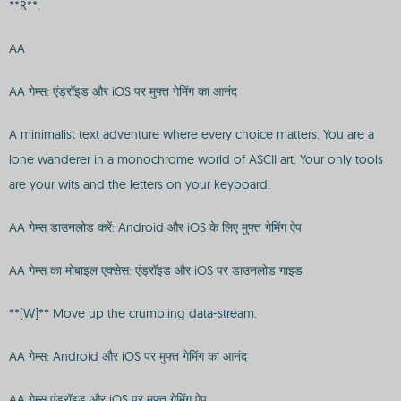
**R**.
AA
AA गेम्स: एंड्रॉइड और iOS पर मुफ्त गेमिंग का आनंद
A minimalist text adventure where every choice matters. You are a
lone wanderer in a monochrome world of ASCII art. Your only tools
are your wits and the letters on your keyboard.
AA गेम्स डाउनलोड करें: Android और iOS के लिए मुफ्त गेमिंग ऐप
AA गेम्स का मोबाइल एक्सेस: एंड्रॉइड और iOS पर डाउनलोड गाइड
**[W]** Move up the crumbling data-stream.
AA गेम्स: Android और iOS पर मुफ्त गेमिंग का आनंद
AA गेम्स एंड्रॉइड और iOS पर मुफ्त गेमिंग ऐप