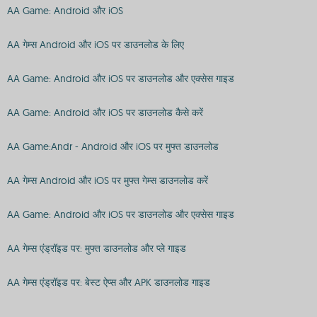
AA Game: Android और iOS
AA गेम्स Android और iOS पर डाउनलोड के लिए
AA Game: Android और iOS पर डाउनलोड और एक्सेस गाइड
AA Game: Android और iOS पर डाउनलोड कैसे करें
AA Game:Andr - Android और iOS पर मुफ्त डाउनलोड
AA गेम्स Android और iOS पर मुफ्त गेम्स डाउनलोड करें
AA Game: Android और iOS पर डाउनलोड और एक्सेस गाइड
AA गेम्स एंड्रॉइड पर: मुफ्त डाउनलोड और प्ले गाइड
AA गेम्स एंड्रॉइड पर: बेस्ट ऐप्स और APK डाउनलोड गाइड