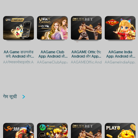
AA Game डाउनलोड
AAGame Club
AAGAME Offic ऐप:
AAGame India
करें: Android और
App: Android और
Android और Apple
App: Android और
iOS के लिए मुफ्त गेमिंग
iOS पर मुफ्त डाउनलोड
डिवाइस के लिए
iOS पर डाउनलोड करें
AAगेम्सकामोबाइलऐप:AndroidऔरiOSपरडाउनलोडकरेंAAगेम्सऐप:AndroidऔरiOSपरमुफ्तगेमिंगका
AAGameClubApp:AndroidऔरiOSकेलिएएक्सेसगाइडAAGameClubAp
AAGAMEOffic:AndroidऔरiOSकेलिएऑफिशिय
AAGameIndiaApp:And
ऐप
डाउनलोड गाइड
गेम सूची