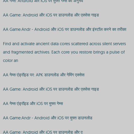
AA गेम्स: Android और iOS पर मुफ्त गेम्स का अनुभव
AA Game: Android और iOS पर डाउनलोड और एक्सेस गाइड
AA Game:Andr - Android और iOS पर डाउनलोड और इंस्टॉल करने का तरीका
Find and activate ancient data cores scattered across silent servers
and fragmented archives. Each core you restore brings a pulse of
color an
AA गेम्स एंड्रॉइड पर: APK डाउनलोड और गेमिंग एक्सेस
AA Game: Android और iOS पर डाउनलोड और एक्सेस गाइड
AA गेम्स एंड्रॉइड और iOS पर मुफ्त गेम्स
AA Game:Andr - Android और iOS पर मुफ्त डाउनलोड
AA Game: Android और iOS पर डाउनलोड और ए