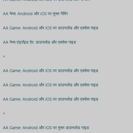
AA गेम्स: Android और iOS पर मुफ्त गेमिंग
AA Game: Android और iOS पर डाउनलोड और एक्सेस गाइड
AA गेम्स एंड्रॉइड ऐप: डाउनलोड और एक्सेस गाइड
<
AA Game: Android और iOS पर डाउनलोड और एक्सेस गाइड
AA Game: Android और iOS पर डाउनलोड और एक्सेस गाइड
AA Game: Android और iOS पर डाउनलोड और एक्सेस गाइड
<
AA Game: Android और iOS पर मुफ्त डाउनलोड गाइड