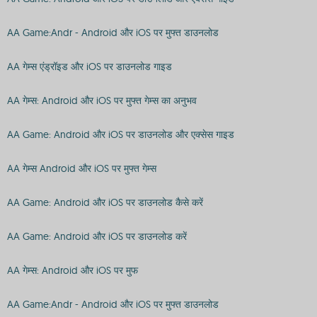
AA Game:Andr - Android और iOS पर मुफ्त डाउनलोड
AA गेम्स एंड्रॉइड और iOS पर डाउनलोड गाइड
AA गेम्स: Android और iOS पर मुफ्त गेम्स का अनुभव
AA Game: Android और iOS पर डाउनलोड और एक्सेस गाइड
AA गेम्स Android और iOS पर मुफ्त गेम्स
AA Game: Android और iOS पर डाउनलोड कैसे करें
AA Game: Android और iOS पर डाउनलोड करें
AA गेम्स: Android और iOS पर मुफ
AA Game:Andr - Android और iOS पर मुफ्त डाउनलोड