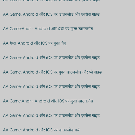
AA Game: Android और iOS पर डाउनलोड और एक्सेस गाइड
AA Game:Andr - Android और iOS पर मुफ्त डाउनलोड
AA गेम्स: Android और iOS पर मुफ्त गेम्
AA Game: Android और iOS पर डाउनलोड और एक्सेस गाइड
AA Game: Android और iOS पर मुफ्त डाउनलोड और प्ले गाइड
AA Game: Android और iOS पर डाउनलोड और एक्सेस गाइड
AA Game:Andr - Android और iOS पर मुफ्त डाउनलोड
AA Game: Android और iOS पर डाउनलोड और एक्सेस गाइड
AA Game: Android और iOS पर डाउनलोड करें