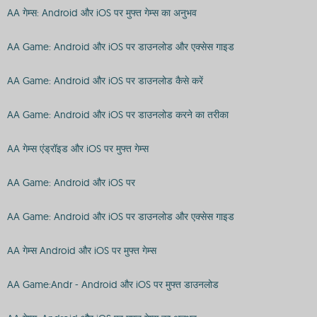
AA गेम्स: Android और iOS पर मुफ्त गेम्स का अनुभव
AA Game: Android और iOS पर डाउनलोड और एक्सेस गाइड
AA Game: Android और iOS पर डाउनलोड कैसे करें
AA Game: Android और iOS पर डाउनलोड करने का तरीका
AA गेम्स एंड्रॉइड और iOS पर मुफ्त गेम्स
AA Game: Android और iOS पर
AA Game: Android और iOS पर डाउनलोड और एक्सेस गाइड
AA गेम्स Android और iOS पर मुफ्त गेम्स
AA Game:Andr - Android और iOS पर मुफ्त डाउनलोड