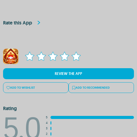
Rate this App
REVIEW THE APP
ADD TO WISHLIST
ADD TO RECOMMENDED
Rating
5.0
5
4
3
2