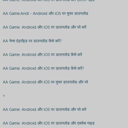
AA Game:Andr - Android और iOS पर मुफ्त डाउनलोड
AA Game: Android और iOS पर डाउनलोड और प्ले करें
AA गेम्स एंड्रॉइड पर डाउनलोड कैसे करें?
AA Game: Android और iOS पर डाउनलोड कैसे करें
AA Game: Android और iOS पर डाउनलोड कैसे करें?
AA Game: Android और iOS पर मुफ्त डाउनलोड और प्ले
<
AA Game: Android और iOS पर डाउनलोड और प्ले करें
AA Game: Android और iOS पर डाउनलोड और एक्सेस गाइड