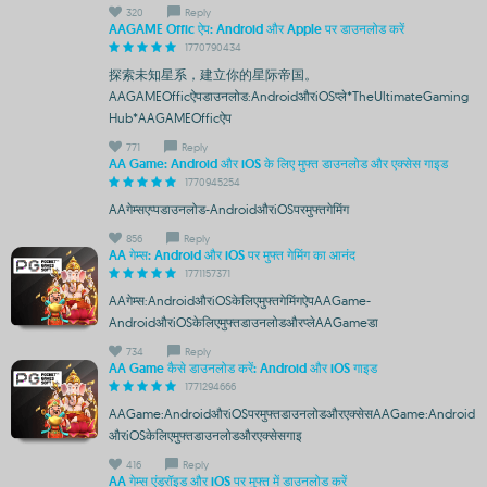
320
Reply
AAGAME Offic ऐप: Android और Apple पर डाउनलोड करें
1770790434
探索未知星系，建立你的星际帝国。
AAGAMEOfficऐपडाउनलोड:AndroidऔरiOSप्ले*TheUltimateGaming
Hub*AAGAMEOfficऐप
771
Reply
AA Game: Android और iOS के लिए मुफ्त डाउनलोड और एक्सेस गाइड
1770945254
AAगेम्सएप्पडाउनलोड-AndroidऔरiOSपरमुफ्तगेमिंग
856
Reply
AA गेम्स: Android और iOS पर मुफ्त गेमिंग का आनंद
1771157371
AAगेम्स:AndroidऔरiOSकेलिएमुफ्तगेमिंगऐपAAGame-
AndroidऔरiOSकेलिएमुफ्तडाउनलोडऔरप्लेAAGameडा
734
Reply
AA Game कैसे डाउनलोड करें: Android और iOS गाइड
1771294666
AAGame:AndroidऔरiOSपरमुफ्तडाउनलोडऔरएक्सेसAAGame:Android
औरiOSकेलिएमुफ्तडाउनलोडऔरएक्सेसगाइ
416
Reply
AA गेम्स एंड्रॉइड और iOS पर मुफ्त में डाउनलोड करें