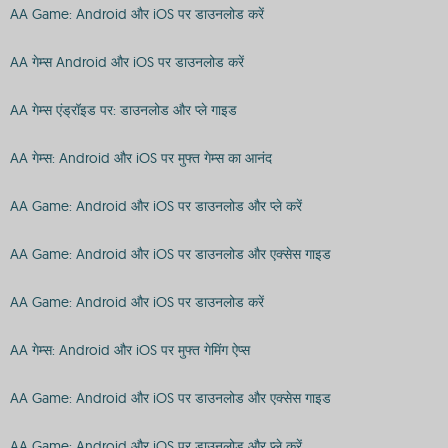
AA Game: Android और iOS पर डाउनलोड करें
AA गेम्स Android और iOS पर डाउनलोड करें
AA गेम्स एंड्रॉइड पर: डाउनलोड और प्ले गाइड
AA गेम्स: Android और iOS पर मुफ्त गेम्स का आनंद
AA Game: Android और iOS पर डाउनलोड और प्ले करें
AA Game: Android और iOS पर डाउनलोड और एक्सेस गाइड
AA Game: Android और iOS पर डाउनलोड करें
AA गेम्स: Android और iOS पर मुफ्त गेमिंग ऐप्स
AA Game: Android और iOS पर डाउनलोड और एक्सेस गाइड
AA Game: Android और iOS पर डाउनलोड और प्ले करें