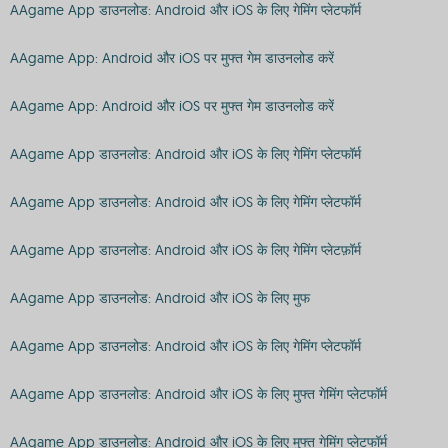
AAgame App डाउनलोड: Android और iOS के लिए गेमिंग प्लेटफॉर्म
AAgame App: Android और iOS पर मुफ्त गेम डाउनलोड करें
AAgame App: Android और iOS पर मुफ्त गेम डाउनलोड करें
AAgame App डाउनलोड: Android और iOS के लिए गेमिंग प्लेटफॉर्म
AAgame App डाउनलोड: Android और iOS के लिए गेमिंग प्लेटफॉर्म
AAgame App डाउनलोड: Android और iOS के लिए गेमिंग प्लेटफ़ॉर्म
AAgame App डाउनलोड: Android और iOS के लिए मुफ
AAgame App डाउनलोड: Android और iOS के लिए गेमिंग प्लेटफॉर्म
AAgame App डाउनलोड: Android और iOS के लिए मुफ्त गेमिंग प्लेटफॉर्म
AAgame App डाउनलोड: Android और iOS के लिए मुफ्त गेमिंग प्लेटफॉर्म