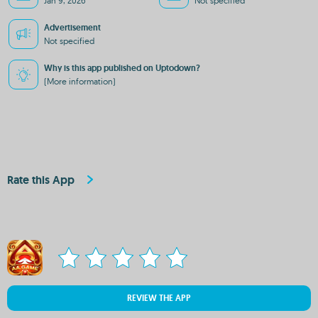
Jan 9, 2026
Not specified
Advertisement
Not specified
Why is this app published on Uptodown?
(More information)
Rate this App
REVIEW THE APP