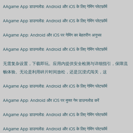
AAgame App डाउनलोड: Android और iOS के लिए गेमिंग प्लेटफ़ॉर्म
AAgame App डाउनलोड: Android और iOS के लिए गेमिंग प्लेटफ़ॉर्म
AAgame App: Android और iOS पर गेमिंग का बेहतरीन अनुभव
AAgame App डाउनलोड: Android और iOS के लिए गेमिंग प्लेटफ़ॉर्म
无需复杂设置，下载即玩。应用内提供安全检测与详细指引，保障流
畅体验。无论是利用碎片时间放松，还是沉浸式闯关，这
AAgame App डाउनलोड: Android और iOS के लिए गेमिंग प्लेटफॉर्म
AAgame App: Android और iOS पर मुफ्त गेम डाउनलोड करें
AAgame App डाउनलोड: Android और iOS के लिए गेमिंग प्लेटफॉर्म
AAgame App डाउनलोड: Android और iOS के लिए गेमिंग प्लेटफॉर्म