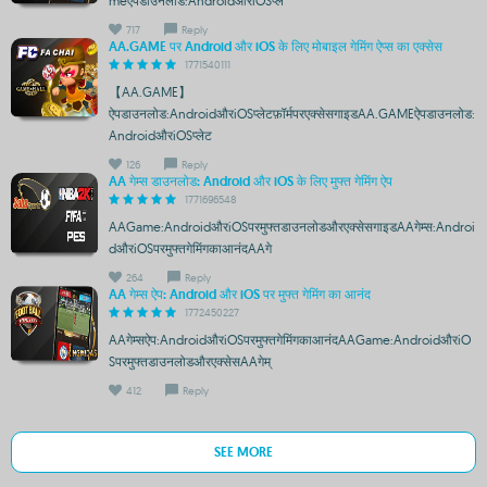
meऐपडाउनलोड:AndroidऔरiOSप्ल
717
Reply
AA.GAME पर Android और iOS के लिए मोबाइल गेमिंग ऐप्स का एक्सेस
1771540111
【AA.GAME】
ऐपडाउनलोड:AndroidऔरiOSप्लेटफ़ॉर्मपरएक्सेसगाइडAA.GAMEऐपडाउनलोड:
AndroidऔरiOSप्लेट
126
Reply
AA गेम्स डाउनलोड: Android और iOS के लिए मुफ्त गेमिंग ऐप
1771696548
AAGame:AndroidऔरiOSपरमुफ्तडाउनलोडऔरएक्सेसगाइडAAगेम्स:Androi
dऔरiOSपरमुफ्तगेमिंगकाआनंदAAगे
264
Reply
AA गेम्स ऐप: Android और iOS पर मुफ्त गेमिंग का आनंद
1772450227
AAगेम्सऐप:AndroidऔरiOSपरमुफ्तगेमिंगकाआनंदAAGame:AndroidऔरiO
Sपरमुफ्तडाउनलोडऔरएक्सेसAAगेम्
412
Reply
SEE MORE