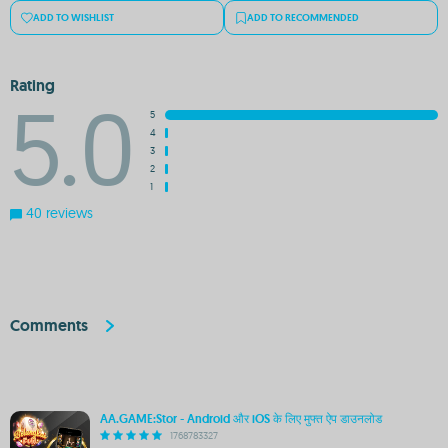
ADD TO WISHLIST
ADD TO RECOMMENDED
Rating
5.0
5
4
3
2
1
40 reviews
Comments
AA.GAME:Stor - Android और iOS के लिए मुफ्त ऐप डाउनलोड
1768783327