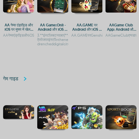
AA गेम्स एंड्रॉइड और
AA Game:Onli -
AA.GAME पर
AAGame Club
iOS पर मुफ्त में खेलने
Android और iOS पर
Android और iOS के
App: Android और
के लिए डाउनलोड करें
मुफ्त डाउनलोड
लिए मोबाइल गेम्स
iOS पर डाउनलोड करें
AAगेम्सएंड्रॉइडऔरiOSपरमुफ्तमेंडाउनलोडकरेंAAगेम्स:AndroidऔरiOSपरमुफ्तगेमिंगऐप्सकाएक्सेसAA
3.**इंस्टॉलबटनदबाएं**–
AA.GAMEपरGenshinImpactकेलिएसर्वश्रेष्
AAGameClubएप्पडाउन
डाउनलोड करें
ऐपपेजपरइंस्टॉIntheneon-
drencheddigitalcityofOnli,youareaRunner,aha
गेम गाइड