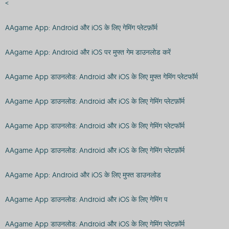
<
AAgame App: Android और iOS के लिए गेमिंग प्लेटफ़ॉर्म
AAgame App: Android और iOS पर मुफ्त गेम डाउनलोड करें
AAgame App डाउनलोड: Android और iOS के लिए मुफ्त गेमिंग प्लेटफॉर्म
AAgame App डाउनलोड: Android और iOS के लिए गेमिंग प्लेटफ़ॉर्म
AAgame App डाउनलोड: Android और iOS के लिए गेमिंग प्लेटफॉर्म
AAgame App डाउनलोड: Android और iOS के लिए गेमिंग प्लेटफ़ॉर्म
AAgame App: Android और iOS के लिए मुफ्त डाउनलोड
AAgame App डाउनलोड: Android और iOS के लिए गेमिंग प
AAgame App डाउनलोड: Android और iOS के लिए गेमिंग प्लेटफ़ॉर्म