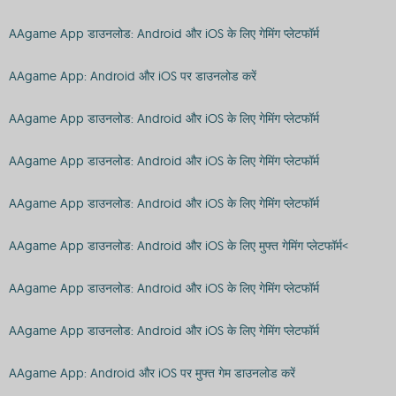
AAgame App डाउनलोड: Android और iOS के लिए गेमिंग प्लेटफॉर्म
AAgame App: Android और iOS पर डाउनलोड करें
AAgame App डाउनलोड: Android और iOS के लिए गेमिंग प्लेटफॉर्म
AAgame App डाउनलोड: Android और iOS के लिए गेमिंग प्लेटफॉर्म
AAgame App डाउनलोड: Android और iOS के लिए गेमिंग प्लेटफॉर्म
AAgame App डाउनलोड: Android और iOS के लिए मुफ्त गेमिंग प्लेटफॉर्म<
AAgame App डाउनलोड: Android और iOS के लिए गेमिंग प्लेटफॉर्म
AAgame App डाउनलोड: Android और iOS के लिए गेमिंग प्लेटफॉर्म
AAgame App: Android और iOS पर मुफ्त गेम डाउनलोड करें