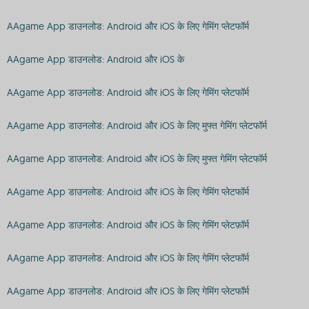
AAgame App डाउनलोड: Android और iOS के लिए गेमिंग प्लेटफॉर्म
AAgame App डाउनलोड: Android और iOS के
AAgame App डाउनलोड: Android और iOS के लिए गेमिंग प्लेटफॉर्म
AAgame App डाउनलोड: Android और iOS के लिए मुफ्त गेमिंग प्लेटफॉर्म
AAgame App डाउनलोड: Android और iOS के लिए मुफ्त गेमिंग प्लेटफॉर्म
AAgame App डाउनलोड: Android और iOS के लिए गेमिंग प्लेटफॉर्म
AAgame App डाउनलोड: Android और iOS के लिए गेमिंग प्लेटफ़ॉर्म
AAgame App डाउनलोड: Android और iOS के लिए गेमिंग प्लेटफॉर्म
AAgame App डाउनलोड: Android और iOS के लिए गेमिंग प्लेटफॉर्म