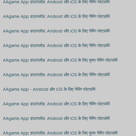
AAgame App डाउनलोड: Android और iOS के लिए गेमिंग प्लेटफॉर्म
AAgame App डाउनलोड: Android और iOS के लिए गेमिंग प्लेटफ़ॉर्म
AAgame App डाउनलोड: Android और iOS के लिए गेमिंग प्लेटफॉर्म
AAgame App डाउनलोड: Android और iOS के लिए गेमिंग प्लेटफ़ॉर्म
AAgame App डाउनलोड: Android और iOS के लिए मुफ्त गेमिंग प्लेटफॉर्म
AAgame App डाउनलोड: Android और iOS के लिए गेमिंग प्लेटफॉर्म
AAgame App - Android और iOS के लिए गेमिंग प्लेटफॉर्म
AAgame App डाउनलोड: Android और iOS के लिए गेमिंग प्लेटफॉर्म
AAgame App डाउनलोड: Android और iOS के लिए गेमिंग प्लेटफॉर्म
AAgame App डाउनलोड: Android और iOS के लिए मुफ्त गेमिंग प्लेटफॉर्म