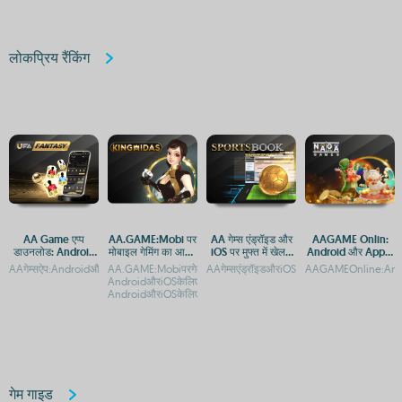
लोकप्रिय रैंकिंग
AA Game एप्प
AA.GAME:Mobi पर
AA गेम्स एंड्रॉइड और
AAGAME Onlin:
डाउनलोड: Android
मोबाइल गेमिंग का आनंद
iOS पर मुफ्त में खेलने
Android और Apple
और iOS के लिए मुफ्त
लें - Android और
के लिए
पर एक्सेस करें, APP
AAगेम्सऐप:AndroidऔरiOSपरमुफ्तगेमिंगकाआनंदAAगेम्सएंड्रॉइडऔरiOSपरमुफ्तमेंडाउनलोडकरेंAAगेम्
AA.GAME:Mobiपरगेम्सडाउनलोडकरें-
AAगेम्सएंड्रॉइडऔरiOSपरमुफ्तमेंडाउनलोडकरें
AAGAMEOnline:Andro
गेमिंग प्लेटफॉर्म
iOS के लिए एक्सेस करें
और APK डाउनलोड
AndroidऔरiOSकेलिएआसानएक्सेसAA.GAME:Mobi-
AndroidऔरiOSकेलिए
गेम गाइड