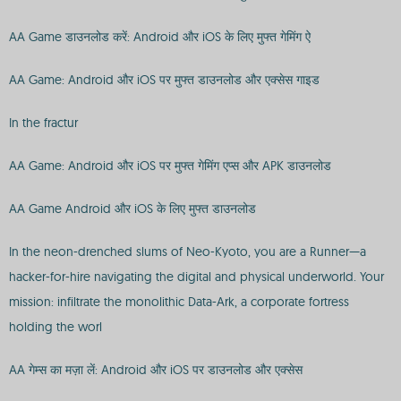
AA Game डाउनलोड करें: Android और iOS के लिए मुफ्त गेमिंग ऐ
AA Game: Android और iOS पर मुफ्त डाउनलोड और एक्सेस गाइड
In the fractur
AA Game: Android और iOS पर मुफ्त गेमिंग एप्स और APK डाउनलोड
AA Game Android और iOS के लिए मुफ्त डाउनलोड
In the neon-drenched slums of Neo-Kyoto, you are a Runner—a
hacker-for-hire navigating the digital and physical underworld. Your
mission: infiltrate the monolithic Data-Ark, a corporate fortress
holding the worl
AA गेम्स का मज़ा लें: Android और iOS पर डाउनलोड और एक्सेस