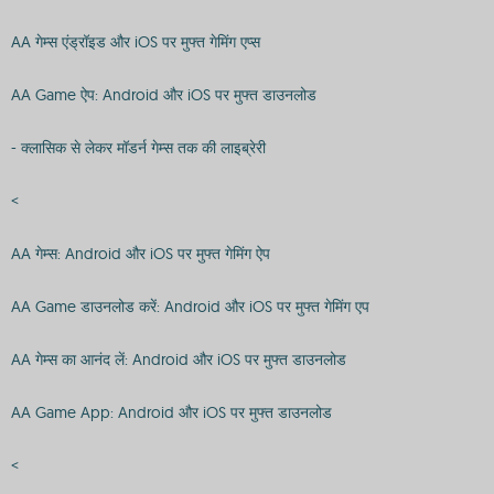
AA गेम्स एंड्रॉइड और iOS पर मुफ्त गेमिंग एप्स
AA Game ऐप: Android और iOS पर मुफ्त डाउनलोड
- क्लासिक से लेकर मॉडर्न गेम्स तक की लाइब्रेरी
<
AA गेम्स: Android और iOS पर मुफ्त गेमिंग ऐप
AA Game डाउनलोड करें: Android और iOS पर मुफ्त गेमिंग एप
AA गेम्स का आनंद लें: Android और iOS पर मुफ्त डाउनलोड
AA Game App: Android और iOS पर मुफ्त डाउनलोड
<