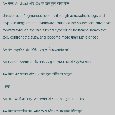
AA गेम्स: Android और iOS के लिए मुफ्त गेमिंग ऐप्स
Unravel your fragmented identity through atmospheric logs and
cryptic dialogues. The synthwave pulse of the soundtrack drives you
forward through the rain-slicked cyberpunk hellscape. Reach the
top, confront the truth, and become more than just a ghost.
AA गेम्स एंड्रॉइड और iOS पर मुफ्त में डाउनलोड करें
AA Game: Android और iOS पर मुफ्त डाउनलोड और एक्सेस गाइड
AA गेम्स: Android और iOS पर मुफ्त गेमिंग का अनुभव
- लंबी
AA गेम्स का मोबाइल ऐप: Android और iOS पर मुफ्त डाउनलोड
AA गेम्स डाउनलोड करें: Android और iOS पर मुफ्त गेमिंग एप