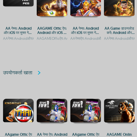
AA गेम्स: Android
AAGAME Offic ऐप:
AA गेम्स: Android
AA Game डाउनलोड
और iOS पर मुफ्त गेमिंग
Android और iOS पर
और iOS पर मुफ्त गेमिंग
करें: Android और
ऐप
डाउनलोड गाइड
का आनंद
iOS के लिए मुफ्त ऐप
AAगेम्स:AndroidऔरiOSपरमुफ्तगेमिंगकाआनंदAAGameApp:AndroidऔरiOSपरमुफ्तगेमिंगअनुभवAA
AAGAMEOfficऐप:AndroidऔरiOSपरमुफ्तडाउनलोडAAGAMEOfficऐप:
AAगेम्सऐप:AndroidऔरiOSपरमुफ्तगेमिंगकाआ
AAगेम्स:AndroidऔरiOS
एक्सेस
उपयोगकर्ता खाता
AAgame Offic ऐप
AA गेम्स ऐप: Android
AAgame Offic ऐप
AAGAME Onlin