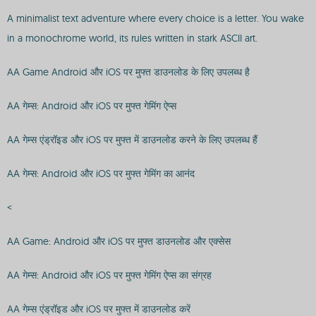
A minimalist text adventure where every choice is a letter. You wake
in a monochrome world, its rules written in stark ASCII art.
AA Game Android और iOS पर मुफ्त डाउनलोड के लिए उपलब्ध है
AA गेम्स: Android और iOS पर मुफ्त गेमिंग ऐप्स
AA गेम्स एंड्रॉइड और iOS पर मुफ्त में डाउनलोड करने के लिए उपलब्ध हैं
AA गेम्स: Android और iOS पर मुफ्त गेमिंग का आनंद
<
AA Game: Android और iOS पर मुफ्त डाउनलोड और एक्सेस
AA गेम्स: Android और iOS पर मुफ्त गेमिंग ऐप्स का संग्रह
AA गेम्स एंड्रॉइड और iOS पर मुफ्त में डाउनलोड करें