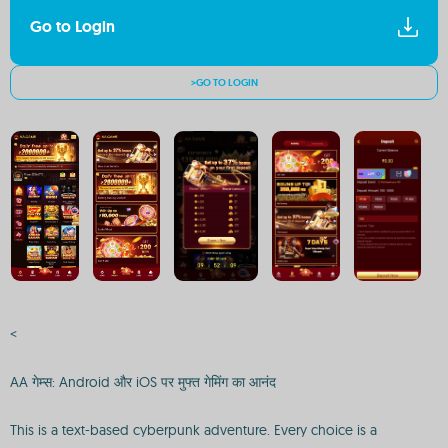
Go to Login
>GO TO LOGIN
<
AA गेम्स: Android और iOS पर मुफ्त गेमिंग का आनंद
This is a text-based cyberpunk adventure. Every choice is a