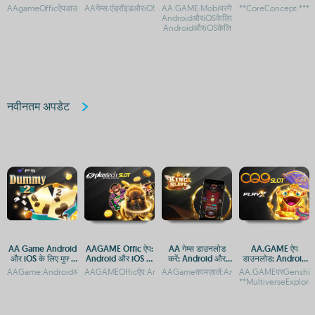
और iOS प्लेटफ़ॉर्म पर
मुफ्त गेमिंग का आनंद
लें - Android और
डाउनलोड और एक्सेस
AAgameOfficऐपडाउनलोड:AndroidऔरiOSप्लेटफ़ॉर्मपरगेमिंगएक्सेस
AAगेम्स:एंड्रॉइडऔरiOSपरमुफ्तगेमिंगकाआनंदThedarknessispatient.B
AA.GAME:Mobiपरगेमिंगऐप्सडाउनलोडकरें-
**CoreConcept:***
एक्सेस
iOS के लिए एक्सेस
गाइड
AndroidऔरiOSकेलिएएक्सेसAA.GAME:Mobi-
AndroidऔरiOSकेलि
नवीनतम अपडेट
AA Game Android
AAGAME Offic ऐप:
AA गेम्स डाउनलोड
AA.GAME ऐप
और iOS के लिए मुफ्त
Android और iOS पर
करें: Android और
डाउनलोड: Android
गेमिंग ऐप
डाउनलोड करें
iOS के लिए मुफ्त गेमिंग
और iOS प्लेटफ़ॉर्म पर
AAGame:AndroidऔरiOSकेलिएमुफ्तडाउनलोडऔरगेमप्लेगाइडAAGame:AndroidऔरiOSपरमुफ्त
AAGAMEOfficऐप:AndroidऔरAppleपरडाउनलोडकरेंAAGAMEOfficऐप
AAGameकामज़ालें:AndroidऔरiOSपरडाउनलोडक
AA.GAMEपरGenshinI
ऐप
एक्सेस गाइड
**MultiverseExplora