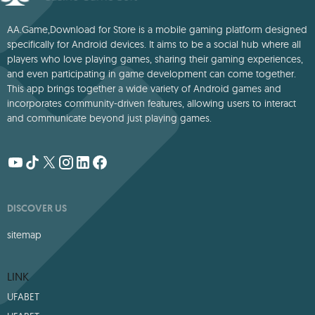
AA.Game,Download for Store is a mobile gaming platform designed
specifically for Android devices. It aims to be a social hub where all
players who love playing games, sharing their gaming experiences,
and even participating in game development can come together.
This app brings together a wide variety of Android games and
incorporates community-driven features, allowing users to interact
and communicate beyond just playing games.
DISCOVER US
sitemap
LINK
UFABET