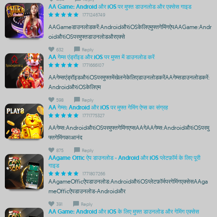
AA Game: Android और iOS पर मुफ्त डाउनलोड और एक्सेस गाइड
1771246749
AAGameडाउनलोडकरें:AndroidऔरiOSकेलिएमुफ्तगेमिंगऐपAAGame:Andr
oidऔरiOSपरमुफ्तडाउनलोडऔरएक्से
632
Reply
AA गेम्स एंड्रॉइड और iOS पर मुफ्त में डाउनलोड करें
1771666107
AAगेम्सएंड्रॉइडऔरiOSपरमुफ्तमेंखेलनेकेलिएडाउनलोडकरेंAAगेम्सडाउनलोडकरें:
AndroidऔरiOSकेलिएम
598
Reply
AA गेम्स: Android और iOS पर मुफ्त गेमिंग ऐप्स का संग्रह
1771775327
AAगेम्स:AndroidऔरiOSपरमुफ्तगेमिंगएप्सAAगेAAगेम्स:AndroidऔरiOSपरमु
फ्तगेमिंगकाआनंद
875
Reply
AAgame Offic ऐप डाउनलोड - Android और iOS प्लेटफ़ॉर्म के लिए पूरी
गाइड
1771807266
AAgameOfficऐपडाउनलोड:AndroidऔरiOSप्लेटफ़ॉर्मपरगेमिंगएक्सेसAAga
meOfficऐपडाउनलोड-Androidऔर
391
Reply
AA Game: Android और iOS के लिए मुफ्त डाउनलोड और गेमिंग एक्सेस