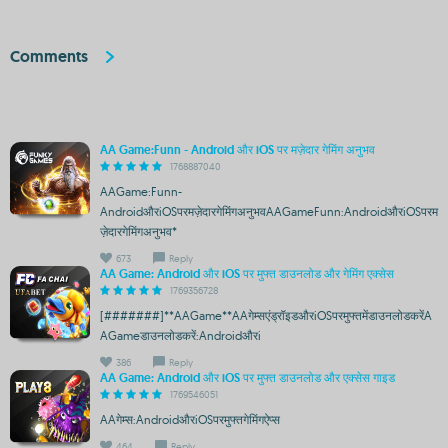
Comments
AA Game:Funn - Android और iOS पर मज़ेदार गेमिंग अनुभव
1768887040
AAGame:Funn-
AndroidऔरiOSपरमज़ेदारगेमिंगअनुभवAAGameFunn:AndroidऔरiOSपरम
ज़ेदारगेमिंगअनुभव*
673
Reply
AA Game: Android और iOS पर मुफ्त डाउनलोड और गेमिंग एक्सेस
1769356728
[#######]**AAGame**AAगेम्सएंड्रॉइडऔरiOSपरमुफ्तमेंडाउनलोडकरेंA
AGameडाउनलोडकरें:Androidऔरi
386
Reply
AA Game: Android और iOS पर मुफ्त डाउनलोड और एक्सेस गाइड
1769546051
AAगेम्स:AndroidऔरiOSपरमुफ्तगेमिंगऐप्स
464
Reply