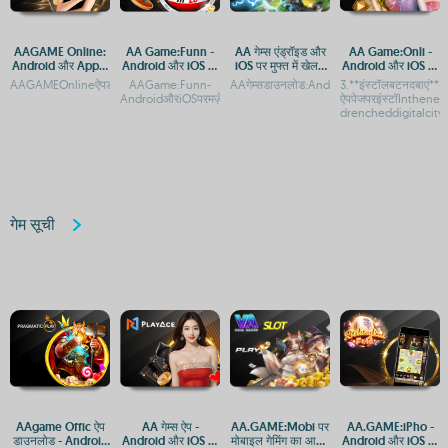
AAGAME Online:
AA Game:Funn -
AA गेम्स एंड्रॉइड और
AA Game:Onli -
Android और Apple
Android और iOS पर
iOS पर मुफ्त में खेलने
Android और iOS पर
पर ऐप्स और APK
मज़ेदार गेमिंग अनुभव
के लिए डाउनलोड करें
मुफ्त डाउनलोड
AAGAMEOnlineऐपडाउनलोड:AndroidऔरiOSप्लेटफ़ॉर्मगाइडAAGAMEOnlineApp:Android
AAGame:Funn-
AAगेम्सडाउनलोड:AndroidऔरiOSपरमुफ्तगेमिंगएप
3.**इंस्टॉलबटनदबाएं**–
एक्सेस
AndroidऔरiOSपरमज़ेदारगेमिंगअनुभव
ऐपपेजपरइंस्टॉIntheneo
drencheddigitalcity
गेम सूची
AAgame Offic ऐप
AA गेम्स ऐप -
AA.GAME:Mobi पर
AA.GAME:iPho -
डाउनलोड - Android
Android और iOS पर
मोबाइल गेमिंग का आनंद
Android और iOS पर