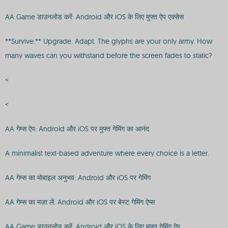
AA Game डाउनलोड करें: Android और iOS के लिए मुफ्त ऐप एक्सेस
**Survive.** Upgrade. Adapt. The glyphs are your only army. How
many waves can you withstand before the screen fades to static?
<
<
AA गेम्स ऐप: Android और iOS पर मुफ्त गेमिंग का आनंद
A minimalist text-based adventure where every choice is a letter.
AA गेम्स का मोबाइल अनुभव: Android और iOS पर गेमिंग
AA गेम्स का मज़ा लें: Android और iOS पर बेस्ट गेमिंग ऐप्स
AA Game डाउनलोड करें: Android और iOS के लिए मुफ्त गेमिंग ऐप