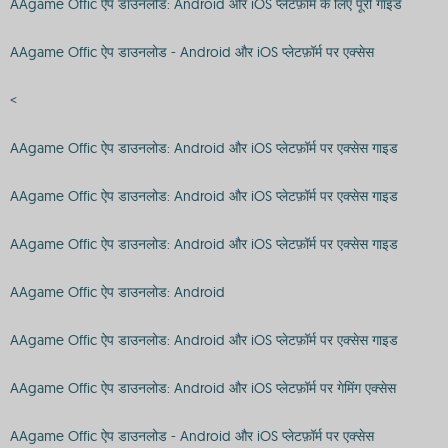
AAgame Offic ऐप डाउनलोड: Android और iOS प्लेटफ़ॉर्म के लिए पूरी गाइड
AAgame Offic ऐप डाउनलोड - Android और iOS प्लेटफ़ॉर्म पर एक्सेस
<
AAgame Offic ऐप डाउनलोड: Android और iOS प्लेटफ़ॉर्म पर एक्सेस गाइड
AAgame Offic ऐप डाउनलोड: Android और iOS प्लेटफ़ॉर्म पर एक्सेस गाइड
AAgame Offic ऐप डाउनलोड: Android और iOS प्लेटफ़ॉर्म पर एक्सेस गाइड
AAgame Offic ऐप डाउनलोड: Android
AAgame Offic ऐप डाउनलोड: Android और iOS प्लेटफ़ॉर्म पर एक्सेस गाइड
AAgame Offic ऐप डाउनलोड: Android और iOS प्लेटफ़ॉर्म पर गेमिंग एक्सेस
AAgame Offic ऐप डाउनलोड - Android और iOS प्लेटफ़ॉर्म पर एक्सेस