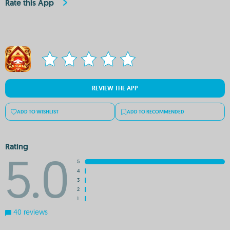
Rate this App
REVIEW THE APP
ADD TO WISHLIST
ADD TO RECOMMENDED
Rating
5.0
5
4
3
2
1
40 reviews