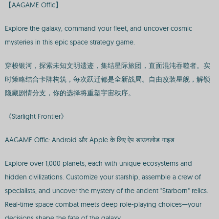
【AAGAME Offic】
Explore the galaxy, command your fleet, and uncover cosmic
mysteries in this epic space strategy game.
穿梭银河，探索未知文明遗迹，集结星际旅团，直面混沌吞噬者。实
时策略结合卡牌构筑，每次跃迁都是全新战局。自由改装星舰，解锁
隐藏剧情分支，你的选择将重塑宇宙秩序。
《Starlight Frontier》
AAGAME Offic: Android और Apple के लिए ऐप डाउनलोड गाइड
Explore over 1,000 planets, each with unique ecosystems and
hidden civilizations. Customize your starship, assemble a crew of
specialists, and uncover the mystery of the ancient "Starborn" relics.
Real-time space combat meets deep role-playing choices—your
decisions shape the fate of the galaxy.