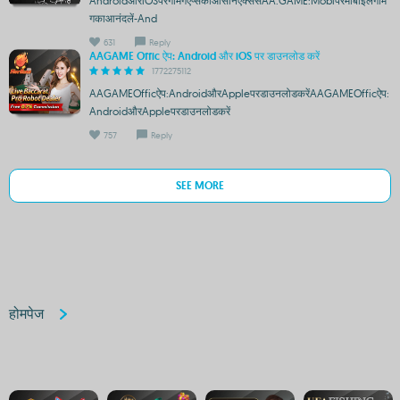
AndroidऔरiOSपरगेमिंगएप्सकाआसानएक्सेसAA.GAME:Mobiपरमोबाइलगेमिं
गकाआनंदलें-And
631
Reply
AAGAME Offic ऐप: Android और iOS पर डाउनलोड करें
1772275112
AAGAMEOfficऐप:AndroidऔरAppleपरडाउनलोडकरेंAAGAMEOfficऐप:
AndroidऔरAppleपरडाउनलोडकरें
757
Reply
SEE MORE
होमपेज