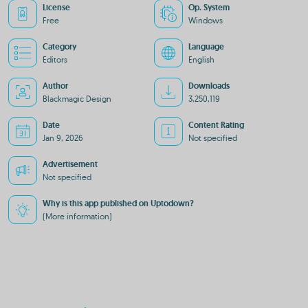
License
Op. System
Free
Windows
Category
Language
Editors
English
Author
Downloads
Blackmagic Design
3,250,119
Date
Content Rating
Jan 9, 2026
Not specified
Advertisement
Not specified
Why is this app published on Uptodown?
(More information)