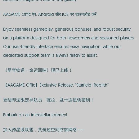
AAGAME Offic ऐप: Android और iOS पर डाउनलोड करें
Enjoy seamless gameplay, generous bonuses, and robust security
on a platform designed for both newcomers and seasoned players.
Our user-friendly interface ensures easy navigation, while our
dedicated support team is always ready to assist.
《星穹铁道：命运回响》现已上线！
【AAGAME Offic】Exclusive Release: "Starfield: Rebirth"
登陆即送限定导航员「薇拉」及十连星轨密钥！
Embark on an interstellar journey!
加入跨星系联盟，共筑超空间防御网络——