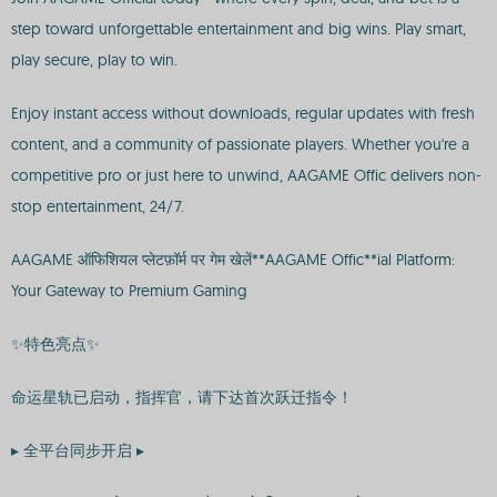
step toward unforgettable entertainment and big wins. Play smart,
play secure, play to win.
Enjoy instant access without downloads, regular updates with fresh
content, and a community of passionate players. Whether you're a
competitive pro or just here to unwind, AAGAME Offic delivers non-
stop entertainment, 24/7.
AAGAME ऑफिशियल प्लेटफ़ॉर्म पर गेम खेलें**AAGAME Offic**ial Platform:
Your Gateway to Premium Gaming
✨特色亮点✨
命运星轨已启动，指挥官，请下达首次跃迁指令！
▸ 全平台同步开启 ▸