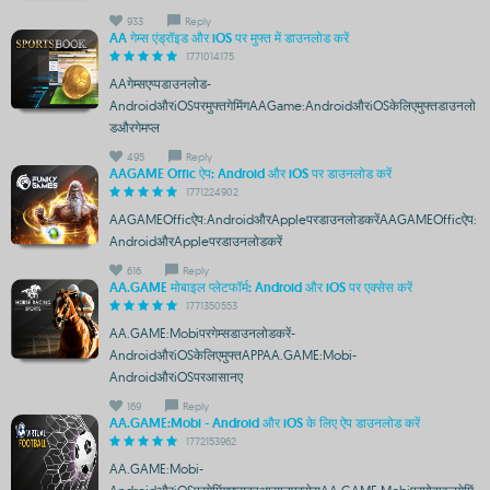
933
Reply
AA गेम्स एंड्रॉइड और iOS पर मुफ्त में डाउनलोड करें
1771014175
AAगेम्सएप्पडाउनलोड-
AndroidऔरiOSपरमुफ्तगेमिंगAAGame:AndroidऔरiOSकेलिएमुफ्तडाउनलो
डऔरगेमप्ल
495
Reply
AAGAME Offic ऐप: Android और iOS पर डाउनलोड करें
1771224902
AAGAMEOfficऐप:AndroidऔरAppleपरडाउनलोडकरेंAAGAMEOfficऐप:
AndroidऔरAppleपरडाउनलोडकरें
616
Reply
AA.GAME मोबाइल प्लेटफॉर्म: Android और iOS पर एक्सेस करें
1771350553
AA.GAME:Mobiपरगेम्सडाउनलोडकरें-
AndroidऔरiOSकेलिएमुफ्तAPPAA.GAME:Mobi-
AndroidऔरiOSपरआसानए
169
Reply
AA.GAME:Mobi - Android और iOS के लिए ऐप डाउनलोड करें
1772153962
AA.GAME:Mobi-