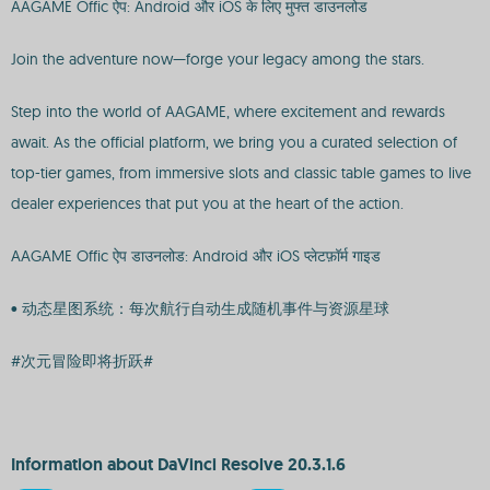
AAGAME Offic ऐप: Android और iOS के लिए मुफ्त डाउनलोड
Join the adventure now—forge your legacy among the stars.
Step into the world of AAGAME, where excitement and rewards
await. As the official platform, we bring you a curated selection of
top-tier games, from immersive slots and classic table games to live
dealer experiences that put you at the heart of the action.
AAGAME Offic ऐप डाउनलोड: Android और iOS प्लेटफ़ॉर्म गाइड
• 动态星图系统：每次航行自动生成随机事件与资源星球
#次元冒险即将折跃#
Information about DaVinci Resolve 20.3.1.6