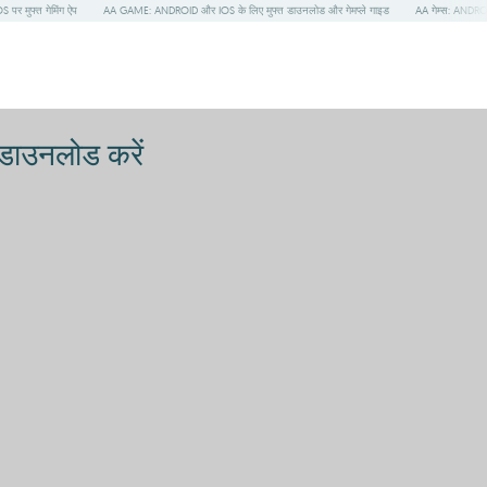
S पर मुफ्त गेमिंग ऐप
AA GAME: ANDROID और IOS के लिए मुफ्त डाउनलोड और गेमप्ले गाइड
AA गेम्स: ANDROI
डाउनलोड करें