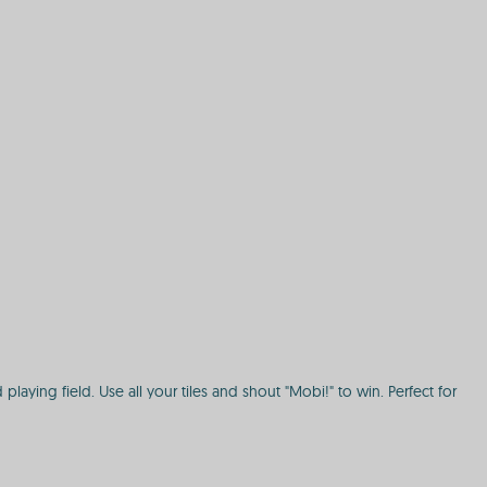
laying field. Use all your tiles and shout "Mobi!" to win. Perfect for