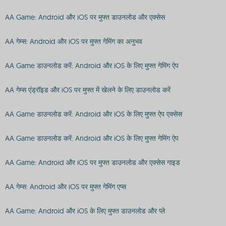
AA Game: Android और iOS पर मुफ्त डाउनलोड और एक्सेस
AA गेम्स: Android और iOS पर मुफ्त गेमिंग का अनुभव
AA Game डाउनलोड करें: Android और iOS के लिए मुफ्त गेमिंग ऐप
AA गेम्स एंड्रॉइड और iOS पर मुफ्त में खेलने के लिए डाउनलोड करें
AA Game डाउनलोड करें: Android और iOS के लिए मुफ्त ऐप एक्सेस
AA Game डाउनलोड करें: Android और iOS के लिए मुफ्त गेमिंग ऐप
AA Game: Android और iOS पर मुफ्त डाउनलोड और एक्सेस गाइड
AA गेम्स: Android और iOS पर मुफ्त गेमिंग एप्स
AA Game: Android और iOS के लिए मुफ्त डाउनलोड और प्ले