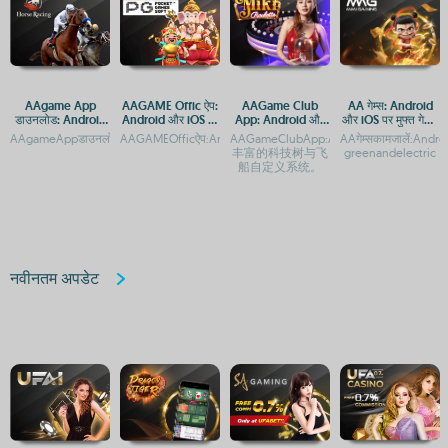
AAgame App
AAGAME Offic ऐप:
AAGame Club
AA गेम्स: Android
डाउनलोड: Android
Android और iOS पर
App: Android और
और iOS पर मुफ्त गेमिंग
और iOS के लिए गेमिंग
डाउनलोड करें
iOS प्लेटफ़ॉर्म पर
का आनंद
AAgameAppडाउनलोड:AndroidऔरiOSकेलिएगेमिंगप्लेटफॉर्मAAgameAppडाउनलोड:Andro
AAGAMEOfficऐप:AndroidऔरAppleकेलिएडाउनलोडगाइडAAGAMEOff
AAGameClubApp:AndroidऔरiOSकेलिएडाउ
AAगेम्सकामजालें:Andro
प्लेटफॉर्म
एक्सेस गाइड
丰富的科技树与飞
greenandelectric
船自定义系统。
नवीनतम अपडेट