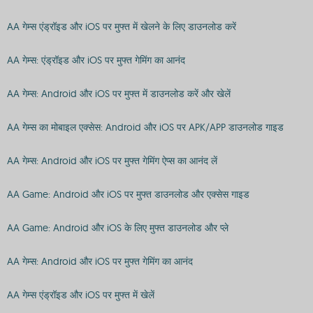
AA गेम्स एंड्रॉइड और iOS पर मुफ्त में खेलने के लिए डाउनलोड करें
AA गेम्स: एंड्रॉइड और iOS पर मुफ्त गेमिंग का आनंद
AA गेम्स: Android और iOS पर मुफ्त में डाउनलोड करें और खेलें
AA गेम्स का मोबाइल एक्सेस: Android और iOS पर APK/APP डाउनलोड गाइड
AA गेम्स: Android और iOS पर मुफ्त गेमिंग ऐप्स का आनंद लें
AA Game: Android और iOS पर मुफ्त डाउनलोड और एक्सेस गाइड
AA Game: Android और iOS के लिए मुफ्त डाउनलोड और प्ले
AA गेम्स: Android और iOS पर मुफ्त गेमिंग का आनंद
AA गेम्स एंड्रॉइड और iOS पर मुफ्त में खेलें