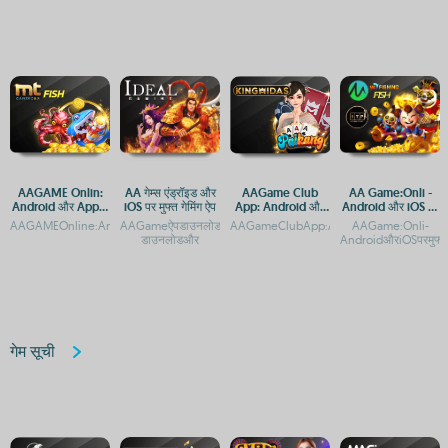
AAGAME Onlin:
AA गेम्स एंड्रॉइड और
AAGame Club
AA Game:Onli -
Android और Apple
iOS पर मुफ्त गेमिंग ऐप
App: Android और
Android और iOS पर
पर एक्सेस करें
iOS पर मुफ्त डाउनलोड
मुफ्त गेमिंग एप
AAGAMEOnline:AndroidऔरAppleडिवाइसपरएक्सेसकरेंAAGAMEOnlin:AndroidऔरiOSपरऐ
AAGameऐपडाउनलोड:AndroidऔरiOSपरगेमिंगअनुभवAAगेम्सएंड्रॉइडऔरiOSप
AAGameClubApp:AndroidऔरiOSकेलिएएक्स
AAGame:Onli-
डाउनलोडऔर
AndroidऔरiOSपरमुफ्त
गेम सूची