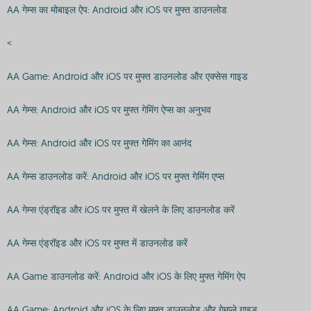
AA गेम्स का मोबाइल ऐप: Android और iOS पर मुफ्त डाउनलोड
<
AA Game: Android और iOS पर मुफ्त डाउनलोड और एक्सेस गाइड
AA गेम्स: Android और iOS पर मुफ्त गेमिंग ऐप्स का अनुभव
AA गेम्स: Android और iOS पर मुफ्त गेमिंग का आनंद
AA गेम्स डाउनलोड करें: Android और iOS पर मुफ्त गेमिंग एप्स
AA गेम्स एंड्रॉइड और iOS पर मुफ्त में खेलने के लिए डाउनलोड करें
AA गेम्स एंड्रॉइड और iOS पर मुफ्त में डाउनलोड करें
AA Game डाउनलोड करें: Android और iOS के लिए मुफ्त गेमिंग ऐप
AA Game: Android और iOS के लिए मुफ्त डाउनलोड और गेमप्ले गाइड