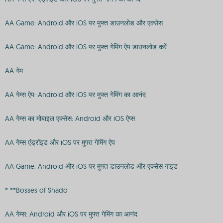
AA Game: Android और iOS पर मुफ्त डाउनलोड और एक्सेस
AA Game: Android और iOS पर मुफ्त गेमिंग ऐप डाउनलोड करें
AA गेम
AA गेम्स ऐप: Android और iOS पर मुफ्त गेमिंग का आनंद
AA गेम्स का मोबाइल एक्सेस: Android और iOS ऐप्स
AA गेम्स एंड्रॉइड और iOS पर मुफ्त गेमिंग ऐप
AA Game: Android और iOS पर मुफ्त डाउनलोड और एक्सेस गाइड
* **Bosses of Shado
AA गेम्स: Android और iOS पर मुफ्त गेमिंग का आनंद