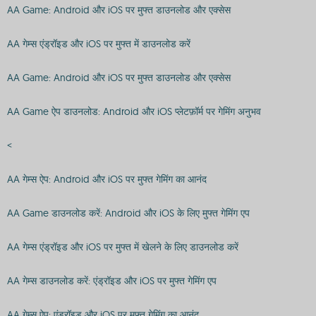
AA Game: Android और iOS पर मुफ्त डाउनलोड और एक्सेस
AA गेम्स एंड्रॉइड और iOS पर मुफ्त में डाउनलोड करें
AA Game: Android और iOS पर मुफ्त डाउनलोड और एक्सेस
AA Game ऐप डाउनलोड: Android और iOS प्लेटफ़ॉर्म पर गेमिंग अनुभव
<
AA गेम्स ऐप: Android और iOS पर मुफ्त गेमिंग का आनंद
AA Game डाउनलोड करें: Android और iOS के लिए मुफ्त गेमिंग एप
AA गेम्स एंड्रॉइड और iOS पर मुफ्त में खेलने के लिए डाउनलोड करें
AA गेम्स डाउनलोड करें: एंड्रॉइड और iOS पर मुफ्त गेमिंग एप
AA गेम्स ऐप: एंड्रॉइड और iOS पर मुफ्त गेमिंग का आनंद