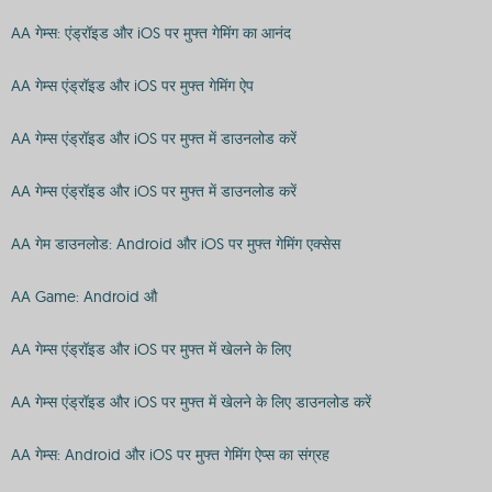
AA गेम्स: एंड्रॉइड और iOS पर मुफ्त गेमिंग का आनंद
AA गेम्स एंड्रॉइड और iOS पर मुफ्त गेमिंग ऐप
AA गेम्स एंड्रॉइड और iOS पर मुफ्त में डाउनलोड करें
AA गेम्स एंड्रॉइड और iOS पर मुफ्त में डाउनलोड करें
AA गेम डाउनलोड: Android और iOS पर मुफ्त गेमिंग एक्सेस
AA Game: Android औ
AA गेम्स एंड्रॉइड और iOS पर मुफ्त में खेलने के लिए
AA गेम्स एंड्रॉइड और iOS पर मुफ्त में खेलने के लिए डाउनलोड करें
AA गेम्स: Android और iOS पर मुफ्त गेमिंग ऐप्स का संग्रह