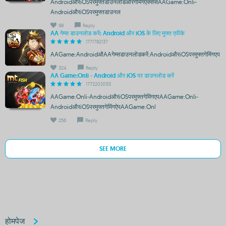
AndroidऔरiOSपरमुफ्तडाउनलोडऔरगेमिंगएक्सेसAAGame:Onli-
AndroidऔरiOSपरमुफ्तडाउनल
98
Reply
AA गेम्स डाउनलोड करें: Android और iOS के लिए मुफ्त एपीके
1771782137
AAGame:AndroidऔAAगेम्सडाउनलोडकरें:AndroidऔरiOSपरमुफ्तगेमिंगएप
324
Reply
AA Game:Onli - Android और iOS पर डाउनलोड करें
1772202053
AAGame:Onli-AndroidऔरiOSपरमुफ्तगेमिंगएपAAGame:Onli-
AndroidऔरiOSपरमुफ्तगेमिंगऐपAAGame:Onl
256
Reply
SEE MORE
होमपेज