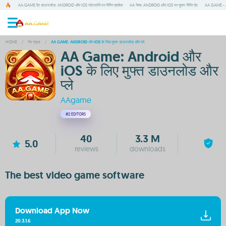
AA.GAME ऐप डाउनलोड: ANDROID और IOS प्लेटफॉर्म पर गेमिंग एक्सेस
AA गेम्स: ANDROID और IOS पर मुफ्त गेमिंग ऐप
AA GAME - A
HOME
/
गेम गाइड
/
AA GAME: ANDROID और IOS के लिए मुफ्त डाउनलोड और प्ले
AA Game: Android और
iOS के लिए मुफ्त डाउनलोड और
प्ले
AAgame
#2
EDITORS
40
3.3 M
5.0
reviews
downloads
The best video game software
Download App Now
20.3.1.6