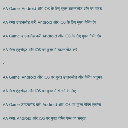
AA Game: Android और iOS के लिए मुफ्त डाउनलोड और प्ले गाइड
AA गेम्स डाउनलोड करें: Android और iOS के लिए मुफ्त गेमिंग ऐप
AA Game डाउनलोड करें: Android और iOS के लिए मुफ्त गेमिंग ऐप
AA गेम्स एंड्रॉइड और iOS पर मुफ्त में डाउनलोड करें
<
AA Game: Android और iOS पर मुफ्त डाउनलोड और गेमिंग अनुभव
AA गेम्स एंड्रॉइड और iOS पर मुफ्त में खेलने के लिए
AA Game डाउनलोड करें: Android और iOS पर मुफ्त गेमिंग एक्सेस
AA गेम्स: Android और iOS पर मुफ्त गेमिंग ऐप्स का संग्रह