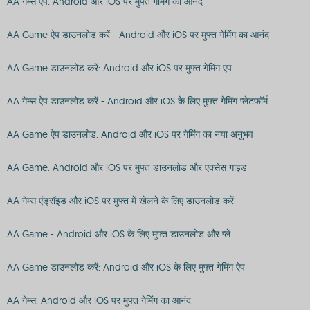
AA गेम्स ऐप: Android और iOS पर मुफ्त गेमिंग का आनंद
AA Game ऐप डाउनलोड करें - Android और iOS पर मुफ्त गेमिंग का आनंद
AA Game डाउनलोड करें: Android और iOS पर मुफ्त गेमिंग एप
AA गेम्स ऐप डाउनलोड करें - Android और iOS के लिए मुफ्त गेमिंग प्लेटफॉर्म
AA Game ऐप डाउनलोड: Android और iOS पर गेमिंग का नया अनुभव
AA Game: Android और iOS पर मुफ्त डाउनलोड और एक्सेस गाइड
AA गेम्स एंड्रॉइड और iOS पर मुफ्त में खेलने के लिए डाउनलोड करें
AA Game - Android और iOS के लिए मुफ्त डाउनलोड और प्ले
AA Game डाउनलोड करें: Android और iOS के लिए मुफ्त गेमिंग ऐप
AA गेम्स: Android और iOS पर मुफ्त गेमिंग का आनंद